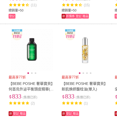
(11)
(15)
總銷量>50
總銷量>50
登記
速
折價券
登記
贈品
最高享77折
最高享77折
】
【BEBE POSHE 奢華寶貝】
【BEBE POSHE 奢華寶貝】
何首烏外泌平衡頭皮精華(單
新肌煥妍馥桂油(單入)
入)
833
833
(售價已折)
(售價已折)
(2)
(1)
速
登記
贈品
速
登記
贈品