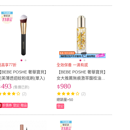
最高享77折
全效保養 一滴有感
【BEBE POSHE 奢華寶貝】
【BEBE POSHE 奢華寶貝】
完美薄透迴紋粉底刷(單入)
女大推薦無痕激萃馥桂油露
(1入)(直播限定)
493
980
(售價已折)
(2)
(2)
總銷量>50
速
折價券
登記
贈品
登記