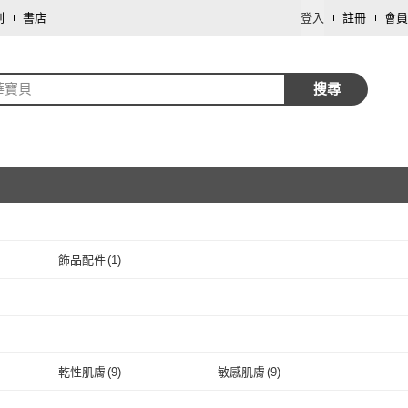
劃
書店
登入
註冊
會員
華寶貝
搜尋
飾品配件
(
1
)
取消
取消
(
1
)
取消
乾性肌膚
(
9
)
敏感肌膚
(
9
)
取消
乾性肌膚
(
9
)
敏感肌膚
(
9
)