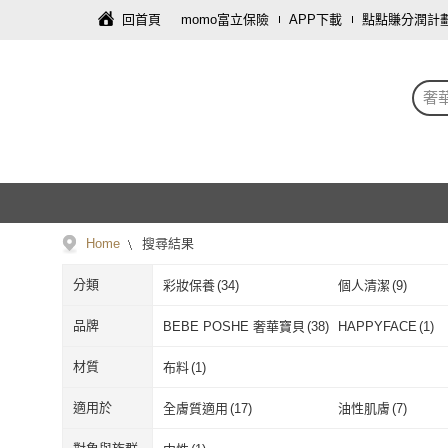
回首頁
momo富立保險
APP下載
點點賺分潤計
奢
Home
搜尋結果
分類
彩妝保養
(
34
)
個人清潔
(
9
)
品牌
BEBE POSHE 奢華寶貝
(
38
)
HAPPYFACE
(
1
)
BEBE POSHE 奢華寶
(
38
)
HAPPYFACE
材質
布料
(
1
)
貝
布料
(
1
)
適用於
全膚質適用
(
17
)
油性肌膚
(
7
)
全膚質適用
(
17
)
油性肌膚
(
7
)