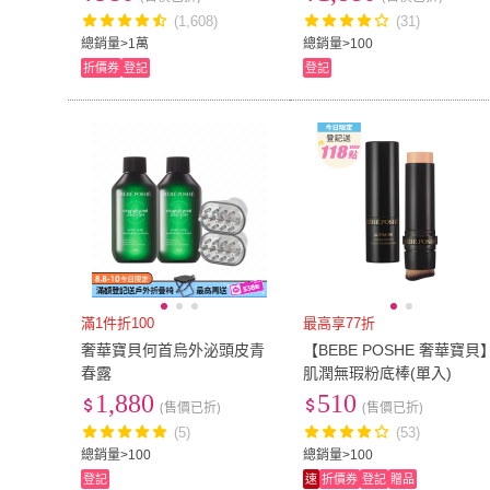
(1,608)
(31)
總銷量>1萬
總銷量>100
折價券
登記
登記
滿1件折100
最高享77折
奢華寶貝何首烏外泌頭皮青
【BEBE POSHE 奢華寶貝
春露
肌潤無瑕粉底棒(單入)
1,880
510
(售價已折)
(售價已折)
(5)
(53)
總銷量>100
總銷量>100
登記
速
折價券
登記
贈品