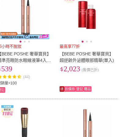
16小時不脫妝
最高享77折
【BEBE POSHE 奢華寶貝】
【BEBE POSHE 奢華寶貝】
精準亮眼防水眼線液筆4入組
超逆齡外泌體眼部精華(單入)
(直播限定)
539
2,023
(售價已折)
(44)
總銷量>100
速
折價券
登記
贈品
登記