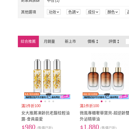
對象與族群
中性
(
1
)
中性
(
1
)
其他選項
功效
色調
成份
顏色
綜合推薦
月銷量
新上市
價格
評價
滿1件折100
滿1件折100
女大推薦凍齡抗老馥桂輕油
微風專櫃奢華寶貝-超逆齡
露-會員最愛
外泌精華油
980
1,880
(售價已折)
(售價已折)