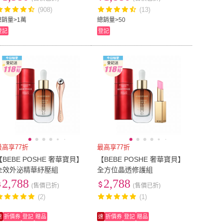
(908)
(13)
總銷量>1萬
總銷量>50
登記
登記
最高享77折
最高享77折
【BEBE POSHE 奢華寶貝】
【BEBE POSHE 奢華寶貝】
全效外泌精華紓壓組
全方位晶透修護組
2,788
2,788
(售價已折)
(售價已折)
(2)
(1)
速
折價券
登記
贈品
速
折價券
登記
贈品