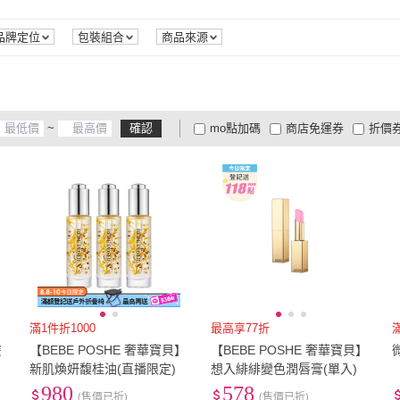
品牌定位
包裝組合
商品來源
~
確認
mo點加碼
商店免運券
折價
大家電安心配
大家電快配
商
低溫宅配
定期配/分次配
貨
4
及以上
3
及以上
2
及
滿1件折1000
最高享77折
雙
【BEBE POSHE 奢華寶貝】
【BEBE POSHE 奢華寶貝】
新肌煥妍馥桂油(直播限定)
想入緋緋變色潤唇膏(單入)
980
578
(售價已折)
(售價已折)