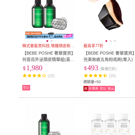
韓式養髮黑科技,喚醒頭皮新活力
最高享77折
【BEBE POSHE 奢華寶貝】
【BEBE POSHE 奢華寶貝
何首烏外泌頭皮精華組(直播
完美無痕五角粉底刷(單入)
限定)
1,980
493
(售價已折)
(16)
(20)
總銷量>50
登記
速
折價券
登記
贈品