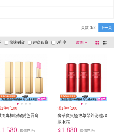
頁數
1
/
2
下一頁
券
快速到貨
超商取貨
0利率
展開
棋
條
品有量
有影片
電視購物
盤
列
到付款
超商付款
5
式
式
以上
1
及以上
滿1件折100
滿1件折100
微風專櫃粉嫩變色唇膏
奢華寶貝極致尊榮外泌體超
級眼霜
1,580
1,880
(售價已折)
(售價已折)