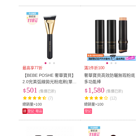
最高享77折
滿1件折100
【BEBE POSHE 奢華寶貝】
奢華寶貝高效防曬無瑕粉底
2.0完美弧線拋光粉底刷(單
多功能棒
入)
501
1,580
(售價已折)
(售價已折)
(7)
(12)
總銷量>100
總銷量>100
速
登記
贈品
登記