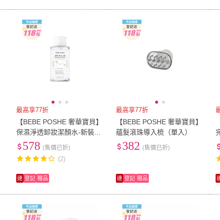
最高享77折
最高享77折
【BEBE POSHE 奢華寶貝】
【BEBE POSHE 奢華寶貝】
保濕淨透卸妝潔顏水-新裝版
蘊髮滾珠導入梳（單入）
(單入)
578
382
(售價已折)
(售價已折)
(2)
速
登記
贈品
速
登記
贈品