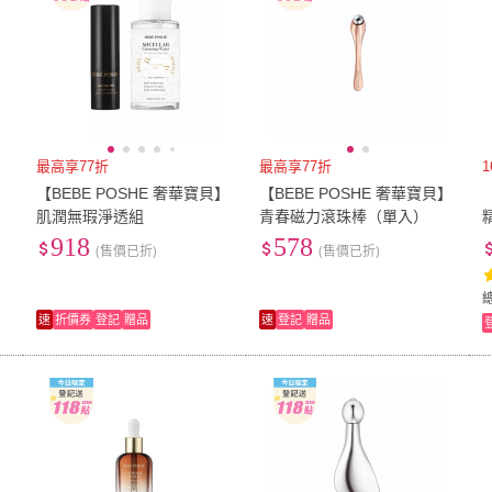
最高享77折
最高享77折
】
【BEBE POSHE 奢華寶貝】
【BEBE POSHE 奢華寶貝】
肌潤無瑕淨透組
青春磁力滾珠棒（單入）
918
578
(售價已折)
(售價已折)
速
折價券
登記
贈品
速
登記
贈品