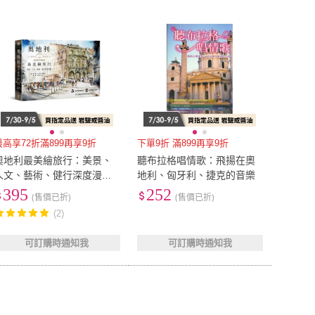
最高享72折滿899再享9折
下單9折 滿899再享9折
奧地利最美繪旅行：美景、
聽布拉格唱情歌：飛揚在奧
人文、藝術、健行深度漫遊
地利、匈牙利、捷克的音樂
給大人的完整自助攻略
395
252
(售價已折)
(售價已折)
(2)
可訂購時通知我
可訂購時通知我