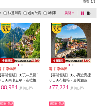
頁數
1
/
1
券
快速到貨
超商取貨
0利率
展開
棋
條
品有量
有影片
電視購物
盤
列
到付款
超商付款
5
式
式
以上
1
及以上
滿1件享98折
滿1件享98折
【喜鴻假期】★玩味奧捷１
【喜鴻假期】★小資遊奧捷
０日★兩晚五星、布拉格城
８日★布拉格、最美湖區小
堡、哈修塔特、熊布朗宮、
鎮哈修塔特、庫倫諾夫、維
88,984
77,224
(售價已折)
(售價已折)
下午茶、七大特色餐
也納、OUTLET
折價券
登記
折價券
登記