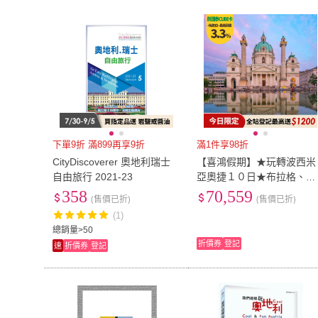
下單9折 滿899再享9折
滿1件享98折
CityDiscoverer 奧地利瑞士
【喜鴻假期】★玩轉波西米
自由旅行 2021-23
亞奧捷１０日★布拉格、天
文鐘、哈斯塔特湖區、中世
358
70,559
(售價已折)
(售價已折)
紀表秀晚宴、維也納
(1)
總銷量>50
折價券
登記
速
折價券
登記