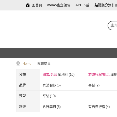
回首頁
momo富立保險
APP下載
點點賺分潤計
奧
Home
搜尋結果
分類
圖書/影音
奧地利
(
10
)
旅遊行程/用品
奧
品牌
喜鴻假期
(
5
)
墨刻
(
2
)
喜鴻假期
(
5
)
墨刻
(
2
)
太雅
(
1
)
世界在我家
(
1
)
類型
平裝
(
10
)
太雅
(
1
)
世界在我家
(
1
)
平裝
(
10
)
旅遊
含行李費
(
5
)
有自費行程
(
4
)
含行李費
(
5
)
有自費行程
(
4
)