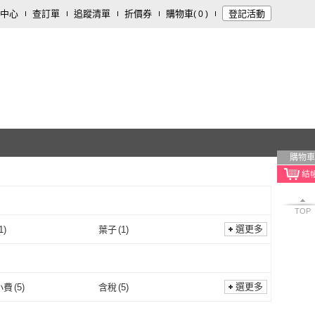
中心
查訂單
追蹤清單
折價券
購物車
登記活動
(
0
)
購物車
TOP
選更多
1
)
葉子
(
1
)
采葒
(
1
)
葉子
(
1
)
選更多
小費
(
5
)
含稅
(
5
)
不含小費
(
5
)
含稅
(
5
)