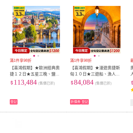
滿1件享98折
滿1件享98折
【喜鴻假期】★歐洲經典奧
【喜鴻假期】★漫遊奧捷斯
捷１２日★五星三晚、鹽
匈１０日★三遊船、漁人
礦、遊船、熊布朗宮、哈修
堡、地下溶洞、布拉格城
113,484
84,084
(售價已折)
(售價已折)
塔特、庫倫諾夫、布拉格
堡、米其林推薦、庫倫諾夫
登記
折價券
登記