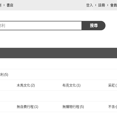
劃
書店
登入
註冊
會員
地利
搜尋
地利
(
5
)
取消
木馬文化
(
2
)
布克文化
(
1
)
采葒
(
取消
木馬文化
(
2
)
布克文化
(
1
)
藝術家
(
1
)
藝術家
(
1
)
取消
無自費行程
(
1
)
無購物行程
(
5
)
不含
無自費行程
(
1
)
無購物行程
(
5
)