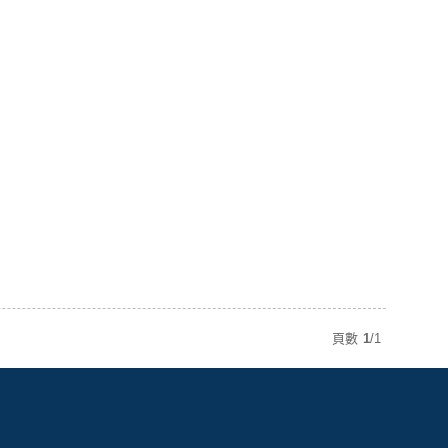
頁數
1
/
1