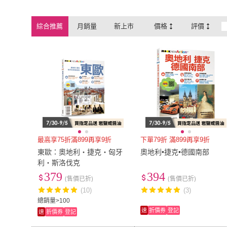
平日出發
(
5
)
桃園
(
5
)
平日出發
(
5
)
桃園
(
5
)
綜合推薦
月銷量
新上市
價格
評價
最高享75折滿899再享9折
下單79折 滿899再享9折
東歐：奧地利・捷克・匈牙
奧地利•捷克•德國南部
利・斯洛伐克
379
394
(售價已折)
(售價已折)
(10)
(3)
總銷量>100
速
折價券
登記
速
折價券
登記