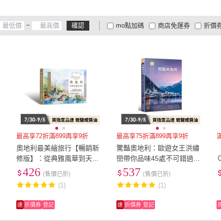
~
確認
mo點加碼
商店免運券
折價
大家電安心配
大家電快配
商
低溫宅配
定期配/分次配
貨
4
及以上
3
及以上
2
及
最高享72折滿899再享9折
最高享75折滿899再享9折
奧地利最美繪旅行【暢銷新
驚豔奧地利：歐遊女王洪繡
修版】：從典雅風華到天堂
巒帶你品味45處不可錯過的
絕景，給自己最美好的人文
名勝【暢銷增訂版】
426
537
(售價已折)
(售價已折)
自然之旅
(1)
(1)
速
折價券
登記
速
折價券
登記