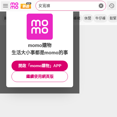
女寬褲
顯瘦
闊腿褲
長褲
高腰
丹寧
直筒
褲裙
休閒
牛仔褲
鬆緊
momo購物
生活大小事都是momo的事
開啟「momo購物」APP
繼續使用網頁版