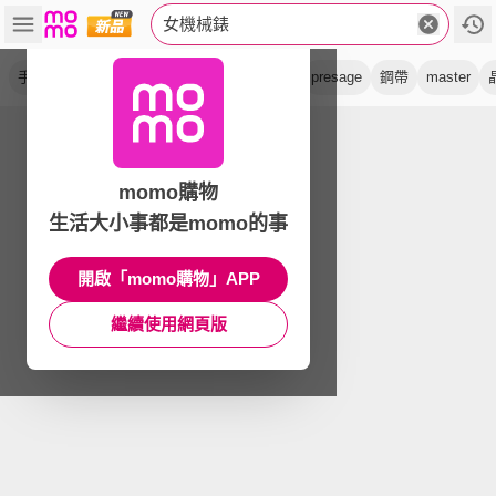
女機械錶
手錶
鑽石
真鑽
珍珠貝
鏤空
禮物
presage
鋼帶
master
momo購物
生活大小事都是momo的事
開啟「momo購物」APP
繼續使用網頁版