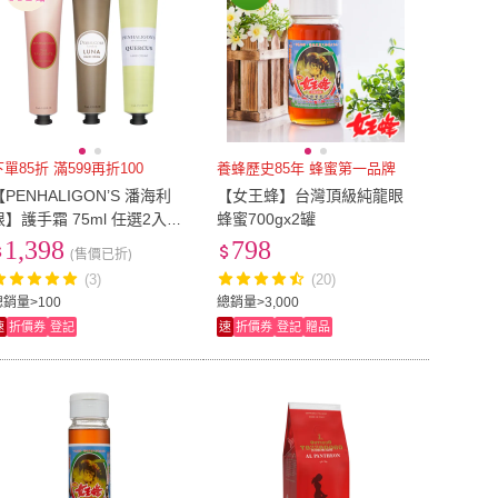
下單85折 滿599再折100
養蜂歷史85年 蜂蜜第一品牌
【PENHALIGON’S 潘海利
【女王蜂】台灣頂級純龍眼
根】護手霜 75ml 任選2入組
蜂蜜700gx2罐
(月亮女神/女王的耳語/皇家
1,398
798
(售價已折)
橡樹)
(3)
(20)
總銷量>100
總銷量>3,000
速
折價券
登記
速
折價券
登記
贈品