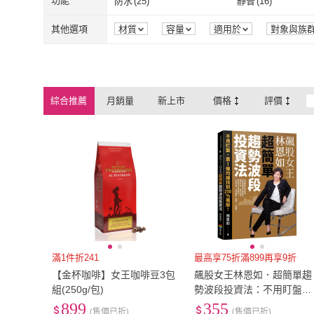
2L
(
20
)
3L
(
9
)
功能
防水
(
25
)
靜音
(
16
)
omysky
(
5
)
DMOM
(
4
)
Vitakraft
(
13
)
PENHALIGON’S
USB
(
7
)
充電式
(
20
)
單人遊戲
(
8
)
多人遊戲
(
2
)
2L
(
20
)
3L
(
9
)
XL
(
70
)
2XL
(
43
)
防水
(
25
)
靜音
(
16
)
防水
(
20
)
無線搖控
(
3
)
其他選項
材質
容量
適用於
對象與族
根
語言
保存方式
圖案
來源
Vitakraft
(
13
)
PENHALIGO
momoBOOK
(
190
)
JR.L JEWELRY
(
5
)
單人遊戲
(
8
)
多人遊戲
(
2
)
折疊式
(
8
)
黏貼式
(
8
)
XL
(
70
)
2XL
(
43
)
Free
(
43
)
EU33
(
4
)
防水
(
20
)
無線搖控
(
3
)
可堆疊
(
2
)
無
(
3
)
濃度
罩杯
商品狀態
商品來
根
momoBOOK
(
190
)
JR.L JEWEL
Pandora 潘多拉
(
2
)
DIVA
(
2
)
折疊式
(
8
)
黏貼式
(
8
)
其他
(
4
)
牛奶巧克力
(
3
)
Free
(
43
)
EU33
(
4
)
EU35.5
(
4
)
EU36
(
33
)
可堆疊
(
2
)
無
(
3
)
後仰鎖定
(
2
)
置腳台
(
2
)
綜合推薦
月銷量
新上市
價格
評價
Pandora 潘多拉
(
2
)
DIVA
(
2
)
康軒
(
1
)
steve madden
(
1
)
其他
(
4
)
牛奶巧克力
(
3
)
有線
(
2
)
有蓋
(
2
)
EU35.5
(
4
)
EU36
(
33
)
EU38.5
(
4
)
EU39
(
34
)
後仰鎖定
(
2
)
置腳台
(
2
)
康軒
(
1
)
steve madden
OMC
(
6
)
Disney 迪士尼
(
1
)
有線
(
2
)
有蓋
(
2
)
EU38.5
(
4
)
EU39
(
34
)
EU41.5
(
3
)
EU42
(
12
)
OMC
(
6
)
Disney 迪士
EU41.5
(
3
)
EU42
(
12
)
EU44.5
(
2
)
EU45.5
(
2
)
EU44.5
(
2
)
EU45.5
(
2
)
EU48
(
2
)
21cm
(
3
)
EU48
(
2
)
21cm
(
3
)
23.5cm
(
31
)
24cm
(
29
)
23.5cm
(
31
)
24cm
(
29
)
26.5cm
(
10
)
27cm
(
3
)
滿1件折241
最高享75折滿899再享9折
【金杯咖啡】女王咖啡豆3包
飆股女王林恩如．超簡單趨
26.5cm
(
10
)
27cm
(
3
)
29.5cm
(
2
)
30cm
(
2
)
組(250g/包)
勢波段投資法：不用盯盤，
靠1條均線找到200％飆股
899
355
29.5cm
(
2
)
30cm
(
2
)
90
(
29
)
95
(
21
)
(售價已折)
(售價已折)