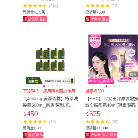
(314)
(66)
90
(
29
)
95
(
21
)
US6
(
31
)
US6.5
(
15
)
總銷量>1.5萬
總銷量>500
速
折價券
登記
速
折價券
登記
US6
(
31
)
US6.5
(
15
)
US9
(
23
)
US9.5
(
8
)
US9
(
23
)
US9.5
(
8
)
101cm~110cm
(
3
)
111cm~120cm
(
6
)
101cm~110cm
(
3
)
111cm~120c
31腰(79公分)
(
2
)
32腰(81公分)
(
2
)
31腰(79公分)
(
2
)
32腰(81公分)
(
8.1吋~12吋
(
2
)
31mm-35mm
(
2
)
8.1吋~12吋
(
2
)
31mm-35mm
(
雙人加大
(
2
)
小於200cm*290cm
雙人加大
(
2
)
小於200cm*2
下殺54折，適用所有頭皮使用
最高折300
【JueJing 蕨淨森林】植萃洗
【AHC】T7女王膠原彈嫩
髮露300ml_圓盾/巨獸/爪哇/
紋全臉眼霜40ml(冠軍眼霜/
深綠/何其美/安地斯/皇冠/女
膠原小彈簧/抗老/緊緻撫紋)
450
375
王(八款任選一)
(17)
(66)
總銷量>100
總銷量>1,000
速
登記
贈品
速
折價券
登記
贈品