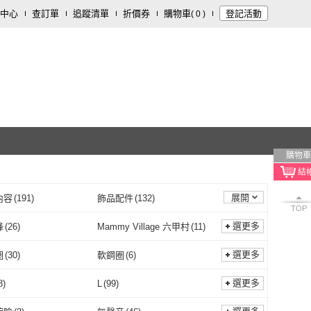
中心
查訂單
追蹤清單
折價券
購物車
登記活動
(
0
)
購物車
展開
內容
(
191
)
飾品配件
(
132
)
TOP
清潔
(
60
)
食品飲料
(
57
)
選更多
蜂
(
26
)
Mammy Village 六甲村
(
11
)
18
)
修繕裝潢
(
15
)
女王蜂
(
26
)
Mammy Village 六甲村
(
11
)
enwax 除毛女王
(
24
)
Paiya 派亞
(
3
)
選更多
圈
(
30
)
軟鋼圈
(
6
)
器材
(
8
)
運動用品/器材
(
8
)
Queenwax 除毛女王
(
24
)
Paiya 派亞
(
3
)
女王
(
427
)
MINI YANG
(
10
)
無鋼圈
(
30
)
軟鋼圈
(
6
)
內衣
(
4
)
無痕內衣
(
21
)
選更多
8
)
L
(
99
)
電腦
(
1
)
收納女王
(
427
)
MINI YANG
(
10
)
3
)
National Geographic 國家
(
2
)
美背內衣
(
4
)
無痕內衣
(
21
)
裝置
(
3
)
懲罰板/棒
(
2
)
M
(
108
)
L
(
99
)