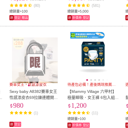
撫紋)
馬琍老師推薦)
(80)
(581)
US4
(
12
)
US4.5
(
3
)
US7
(
29
)
US7.5
(
15
)
US8
(
總銷量>100
總銷量>5,000
總
速
登記
贈品
速
折價券
登記
US7
(
29
)
US7.5
(
15
)
US10
(
9
)
US10.5
(
2
)
US11
US10
(
9
)
US10.5
(
2
)
121cm~130cm
(
6
)
131cm~140cm
(
4
)
141c
m
(
6
)
121cm~130cm
(
6
)
131cm~140cm
(
4
)
33腰(84公分)
(
2
)
34腰(86公分)
(
2
)
35腰(
2
)
33腰(84公分)
(
2
)
34腰(86公分)
(
2
)
36mm-40mm
(
4
)
寬59cm以下
(
3
)
寬120
2
)
36mm-40mm
(
4
)
寬59cm以下
(
3
)
(
2
)
A5
(
2
)
90cm
(
2
)
A5
(
2
)
賽車女王，性感漆皮衣
待產包必備！產後媽咪推薦首選
撫
Sexy baby A8382賽車女王
【Mammy Village 六甲村】
性感漆皮衣69拉鍊連體開襠
極量瞬吸．女王褲 6包入組
免脫制服誘惑情趣內衣連身
(待產必備/惡露/褲型產褥墊/
980
1,200
服性感睡衣(大腿襪)
安睡褲)
(1)
(11)
總銷量>100
速
登記
速
折價券
登記