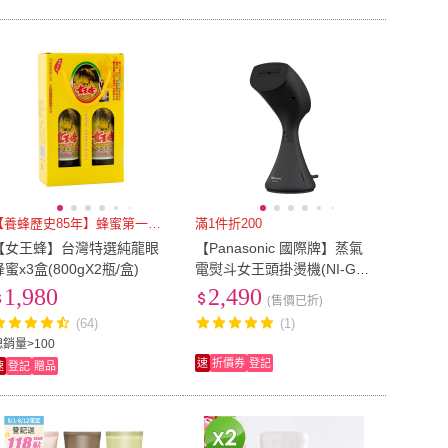
【養蜂歷史85年】蜂蜜第一品牌
滿1件折200
【女王蜂】台灣特選純龍眼
【Panasonic 國際牌】蒸氣
蜂蜜x3盒(800gX2瓶/盒)
電熨斗女王頭掛燙機(NI-GS4
10)
1,980
2,490
(售價已折)
(64)
(1)
總銷量>100
速
折價券
登記
速
登記
贈品