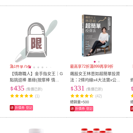
滿1件享75折
最高享72折滿899再享9折
【情趣職人】金手指女王｜G
飆股女王林恩如超簡單投資
點挑逗棒 墨綠(按摩棒 情趣
法：2條均線x4大法寶x公式
情趣用品 情趣職人)
選股(隨書贈投資影音課QRc
435
331
(售價已折)
(售價已折)
ode)
(1)
(42)
總銷量>500
速
折價券
登記
速
折價券
登記