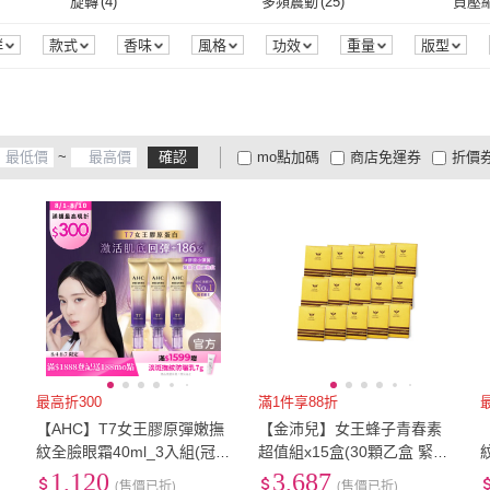
4L
(
6
)
5L
(
2
)
6L
(
2
)
旋轉
(
4
)
多頻震動
(
25
)
負壓
D&G
(
3
)
APOMIA 艾波迷亞
(
2
)
 潘海利
(
4
)
玉如阿姨
(
12
)
FLORIS
(
1
)
潮野
手銬
(
4
)
皮鞭
(
6
)
策略遊戲
(
2
)
對戰遊戲
(
2
)
葷食
(
4L
(
6
)
5L
(
2
)
3XL
(
13
)
4XL
(
4
)
5XL
(
旋轉
(
4
)
多頻震動
(
25
)
其他
(
15
)
無功能
(
4
)
日期
群
款式
香味
風格
功效
重量
版型
顏色
組裝方式
品牌定位
包裝組合
認證
N’S 潘海利
(
4
)
玉如阿姨
(
12
)
FLORIS
(
1
)
MAJOLICA MAJORCA
(
3
)
大東山珠寶
(
2
)
PEZ
策略遊戲
(
2
)
對戰遊戲
(
2
)
淺盤
(
7
)
膠囊
(
7
)
無附
3XL
(
13
)
4XL
(
4
)
EU33.5
(
2
)
EU34
(
15
)
EU34
其他
(
15
)
無功能
(
4
)
氣壓
(
2
)
溫熱
(
3
)
腿部
戀愛魔鏡
源
季節
RY
(
5
)
MAJOLICA MAJORCA
(
3
)
大東山珠寶
(
2
)
ON SPA
(
2
)
Keel Toys
(
2
)
K.D
淺盤
(
7
)
膠囊
(
7
)
實體卡
(
3
)
人物畫
(
3
)
電子
EU33.5
(
2
)
EU34
(
15
)
EU36.5
(
4
)
EU37
(
34
)
EU37
氣壓
(
2
)
溫熱
(
3
)
吸震減壓
(
2
)
戀愛魔鏡
~
確認
mo點加碼
商店免運券
折價
ON SPA
(
2
)
Keel Toys
(
2
)
巴黎精品
(
4
)
Emilio Valentino 范倫鐵諾
(
4
)
小漫
實體卡
(
3
)
人物畫
(
3
)
EU36.5
(
4
)
EU37
(
34
)
EU39.5
(
3
)
EU40
(
27
)
EU40
吸震減壓
(
2
)
大家電安心配
大家電快配
商
低溫宅配
定期配/分次配
貨
(
1
)
巴黎精品
(
4
)
Emilio Valentino 范倫鐵
(
4
)
EU39.5
(
3
)
EU40
(
27
)
EU42.5
(
3
)
EU43
(
9
)
EU43
4
及以上
3
及以上
2
及
諾
尼
(
1
)
EU42.5
(
3
)
EU43
(
9
)
EU46
(
2
)
EU46.5
(
2
)
EU47
EU46
(
2
)
EU46.5
(
2
)
21.5cm
(
5
)
22cm
(
17
)
22.5
21.5cm
(
5
)
22cm
(
17
)
24.5cm
(
32
)
25cm
(
27
)
25.5
24.5cm
(
32
)
25cm
(
27
)
27.5cm
(
2
)
28cm
(
2
)
28.5
最高折300
滿1件享88折
【AHC】T7女王膠原彈嫩撫
【金沛兒】女王蜂子青春素
27.5cm
(
2
)
28cm
(
2
)
70
(
44
)
75
(
55
)
80
(
54
紋全臉眼霜40ml_3入組(冠軍
超值組x15盒(30顆乙盒 緊緻
！
眼霜/膠原小彈簧/抗老/緊緻
肌膚 年輕活力 青春美麗 黃
1,120
3,687
70
(
44
)
75
(
55
)
US4
(
12
)
US4.5
(
3
)
US5
(
(售價已折)
(售價已折)