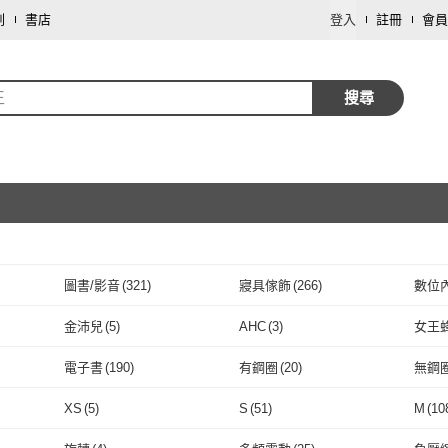
劃
書店
登入
註冊
會員
王
搜尋
圖書/影音
(
321
)
寢具傢飾
(
266
)
數位
取消
保健食品/用品
(
84
)
鞋/包/箱
(
70
)
個人
金沛兒
(
5
)
AHC
(
3
)
女王
取消
文具樂器
(
24
)
家電
(
19
)
傢俱
(
金沛兒
(
5
)
AHC
(
3
)
k
(
5
)
Bobbi Brown 芭比波朗
(
4
)
元大珠寶
(
1
)
Que
電子書
(
190
)
有鋼圈
(
20
)
無鋼
園藝
(
13
)
手機
(
12
)
按摩
w York
(
5
)
Bobbi Brown 芭比波朗
(
4
)
元大珠寶
取消
(
1
)
商周
(
7
)
Swear 思薇爾
(
4
)
收納
電子書
(
190
)
有鋼圈
(
20
)
薄襯內衣
(
7
)
孕期內衣
(
4
)
美背
XS
(
5
)
S
(
51
)
M
(
10
票券
(
2
)
藝術開運/宗教
(
2
)
資訊
商周
(
7
)
Swear 思薇爾
(
4
)
D&G
(
3
)
APOMIA 艾波迷亞
(
2
)
belif
(
薄襯內衣
(
7
)
孕期內衣
取消
(
4
)
手銬
(
4
)
皮鞭
(
6
)
貞操
XS
(
5
)
S
(
51
)