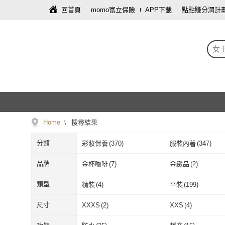
回首頁
momo富立保險
APP下載
點點賺分潤計
女
Home
搜尋結果
分類
彩妝保養
(
370
)
服裝內著
(
347
)
餐廚用品
(
105
)
珠寶/貴金屬
(
99
)
品牌
金杯咖啡
(
7
)
金緻品
(
2
)
家庭清潔/紙品
(
33
)
母嬰/童
(
28
)
金杯咖啡
(
7
)
金緻品
(
2
)
Panasonic 國際牌
(
3
)
JP Queen New Yor
類型
精裝
(
4
)
平裝
(
199
)
戶外用品
(
15
)
寵物
(
15
)
Panasonic 國際牌
(
3
)
JP Queen Ne
JueJing 蕨淨森林
(
9
)
Blueseeds
(
3
)
精裝
(
4
)
平裝
(
199
)
調整型內衣
(
15
)
內衣套裝
(
4
)
尺寸
XXXS
(
2
)
XXS
(
4
)
車類
(
5
)
旅遊行程/用品
(
2
)
JueJing 蕨淨森林
(
9
)
Blueseeds
(
3
)
omysky
(
5
)
DMOM
(
4
)
調整型內衣
(
15
)
內衣套裝
(
4
)
USB
(
7
)
充電式
(
20
)
XXXS
(
2
)
XXS
(
4
)