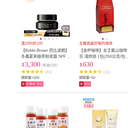
滿1000折100
全羅馬最好喝的咖啡
【Bobbi Brown 芭比波朗】
【金杯咖啡】女王藍山咖啡
冬蟲夏草極萃粉底霜 SPF 25
豆 淺烘焙 1包(250公克/包;
++ 30ml(#女王粉霜/85%精
合藍山;全羅馬最好喝的咖啡
3,300
630
(售價已折)
華成分/防曬)
(41)
(11)
總銷量>500
總銷量>50
速
折價券
登記
速
登記