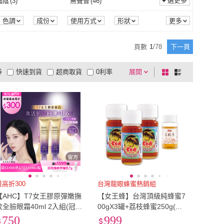
7L
(
2
)
選更多
縮陰
(
3
)
無聲音
(
46
)
地理
belif
(
3
)
National Geographic 國
(
2
)
屋
(
4
)
EARISE 雅蘭仕
(
1
)
貞操裝置
(
3
)
懲罰板/棒
(
2
)
10
)
動作/角色扮演
(
9
)
6L
(
2
)
7L
(
2
)
2
)
6XL
(
2
)
負壓縮陰
(
3
)
無聲音
(
46
)
顯示
(
3
)
密封
(
2
)
色調
成份
使用方式
形狀
家地理
荷重
保固期
口味
烘焙度
潮野屋
(
4
)
EARISE 雅蘭仕
(
1
)
RI 派翠
(
11
)
beaulace 薄蕾絲
(
1
)
葷食
(
10
)
動作/角色扮演
(
9
)
輪/無帶鎖
(
5
)
手動
(
4
)
5XL
(
2
)
6XL
(
2
)
.5
(
2
)
EU35
(
33
)
日期顯示
(
3
)
密封
(
2
)
氣壓
(
2
)
50M
(
5
)
頁數
1
/
78
下一頁
PEZRI 派翠
(
11
)
beaulace 薄蕾絲
(
1
)
.J 圓融珠寶
(
2
)
野人
(
6
)
無附輪/無帶鎖
(
5
)
手動
(
4
)
票券
(
2
)
一般
(
2
)
EU34.5
(
2
)
EU35
(
33
)
.5
(
3
)
EU38
(
34
)
腿部氣壓
(
2
)
50M
(
5
)
券
快速到貨
超商取貨
0利率
展開
棋
條
K.D.J 圓融珠寶
(
2
)
野人
(
6
)
遊
(
2
)
SABON
(
2
)
電子票券
(
2
)
一般
(
2
)
EU37.5
(
3
)
EU38
(
34
)
.5
(
3
)
EU41
(
15
)
品有量
有影片
電視購物
盤
列
到付款
超商付款
5
式
式
小漫遊
(
2
)
SABON
(
2
)
EU40.5
(
3
)
EU41
(
15
)
.5
(
2
)
EU44
(
2
)
以上
1
及以上
EU43.5
(
2
)
EU44
(
2
)
(
2
)
EU47.5
(
2
)
EU47
(
2
)
EU47.5
(
2
)
cm
(
31
)
23cm
(
31
)
22.5cm
(
31
)
23cm
(
31
)
cm
(
19
)
26cm
(
12
)
25.5cm
(
19
)
26cm
(
12
)
cm
(
2
)
29cm
(
2
)
最高折300
台灣龍眼蜂蜜熱銷組
【AHC】T7女王膠原彈嫩撫
【女王蜂】台灣頂級純蜂蜜7
28.5cm
(
2
)
29cm
(
2
)
)
85
(
47
)
紋全臉眼霜40ml 2入組(冠軍
00gX3罐+荔枝蜂蜜250g(龍
眼霜/膠原小彈簧/抗老/緊緻
眼/荔枝)
750
999
80
(
54
)
85
(
47
)
26
)
US5.5
(
10
)