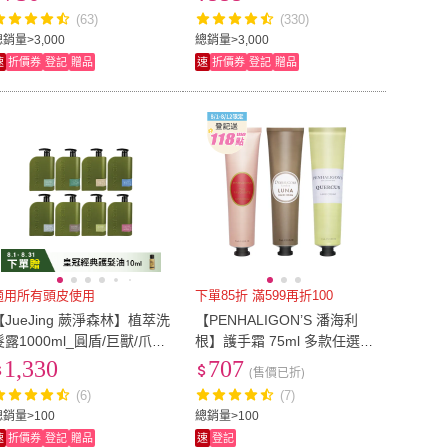
撫紋)
(63)
(330)
US5
(
26
)
US5.5
(
10
)
24
)
US8.5
(
12
)
銷量>3,000
總銷量>3,000
速
折價券
登記
贈品
速
折價券
登記
贈品
US8
(
24
)
US8.5
(
12
)
(
4
)
91cm~100cm
(
2
)
US11
(
4
)
91cm~100cm
(
2
)
m~150cm
(
3
)
30腰(76公分)
(
2
)
141cm~150cm
(
3
)
30腰(76公分)
(
2
)
89公分)
(
2
)
4.1吋~8吋
(
4
)
35腰(89公分)
(
2
)
4.1吋~8吋
(
4
)
cm-149cm
(
2
)
22-27cm
(
3
)
寬120cm-149cm
(
2
)
22-27cm
(
3
)
適用所有頭皮使用
下單85折 滿599再折100
【JueJing 蕨淨森林】植萃洗
【PENHALIGON’S 潘海利
髮露1000ml_圓盾/巨獸/爪哇/
根】護手霜 75ml 多款任選
深綠/何其美/安地斯/皇冠/女
(國際航空版.月亮女神/女王
1,330
707
(售價已折)
王(八款任選一)
的耳語/皇家橡樹)
(6)
(7)
總銷量>100
總銷量>100
速
折價券
登記
贈品
速
登記