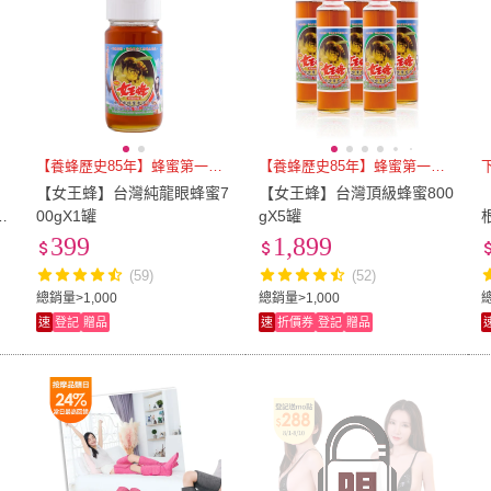
【養蜂歷史85年】蜂蜜第一品牌
【養蜂歷史85年】蜂蜜第一品牌
【女王蜂】台灣純龍眼蜂蜜7
【女王蜂】台灣頂級蜂蜜800
混
00gX1罐
gX5罐
)
399
1,899
(59)
(52)
總銷量>1,000
總銷量>1,000
速
登記
贈品
速
折價券
登記
贈品