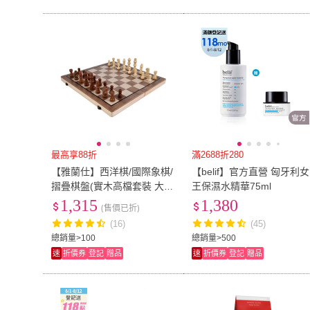
最高享88折
滿2688折280
【雅蘭仕】西洋棋/國際象棋/
【belif】官方直營 匈牙利女
摺疊棋盤(實木高檔套裝 大號
王保濕水精華75ml
帶磁性 比賽專用chess 女王
1,315
1,380
(售價已折)
的棋局 木製國際象棋)
(16)
(45)
總銷量>100
總銷量>500
速
折價券
登記
贈品
速
折價券
登記
贈品