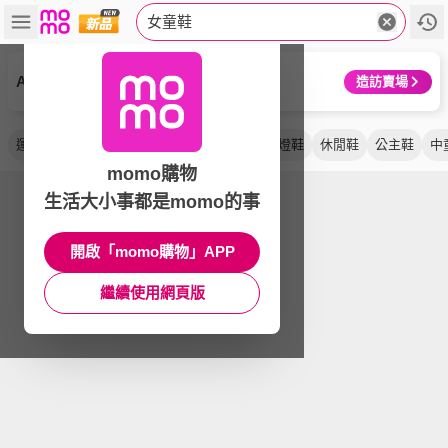
女童鞋
Ann’S
造訪賣場
運動鞋
跑步鞋
機能鞋
大童
球鞋
電燈鞋
休閒鞋
公主鞋
中
momo購物
生活大小事都是momo的事
開啟「momo購物」APP
繼續使用網頁版