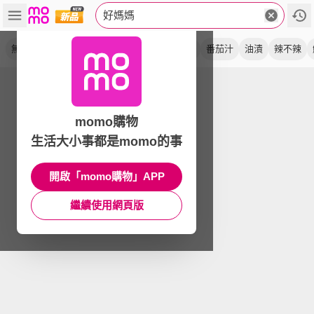
好媽媽
無添加
鮪魚
鯖魚
燒鰻
水煮
蕃茄汁
番茄汁
油漬
辣不辣
momo購物
生活大小事都是momo的事
開啟「momo購物」APP
繼續使用網頁版