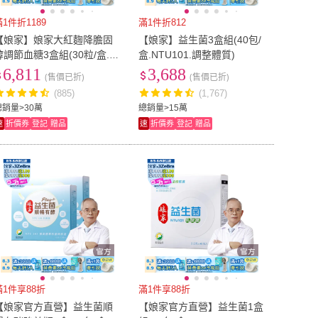
滿1件折1189
滿1件折812
【娘家】娘家大紅麴降膽固
【娘家】益生菌3盒組(40包/
醇調節血糖3盒組(30粒/盒.台
盒.NTU101.調整體質)
大潘子明名譽教授 研發.父親
6,811
3,688
(售價已折)
(售價已折)
.88)
(885)
(1,767)
總銷量>30萬
總銷量>15萬
速
折價券
登記
贈品
速
折價券
登記
贈品
滿1件享88折
滿1件享88折
【娘家官方直營】益生菌順
【娘家官方直營】益生菌1盒