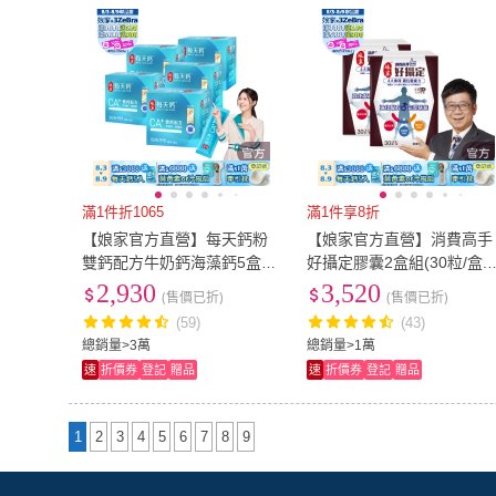
滿1件折1065
滿1件享8折
【娘家官方直營】每天鈣粉
【娘家官方直營】消費高手
雙鈣配方牛奶鈣海藻鈣5盒組
好攝定膠囊2盒組(30粒/盒.
(30入/盒)
象主播林嘉愷 推薦)
2,930
3,520
(售價已折)
(售價已折)
(59)
(43)
總銷量>3萬
總銷量>1萬
速
折價券
登記
贈品
速
折價券
登記
贈品
1
2
3
4
5
6
7
8
9