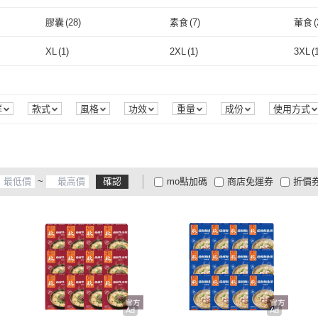
取消
小樂珠寶
(
3
)
華得水產
(
10
)
momoBOOK
(
1
)
東雨文化
(
1
)
馥瑰
膠囊
(
28
)
素食
(
7
)
葷食
(
momoBOOK
(
1
)
東雨文化
取消
(
1
)
膠囊
(
28
)
素食
(
7
)
XL
(
1
)
2XL
(
1
)
3XL
(
取消
XL
(
1
)
2XL
(
1
)
群
款式
風格
功效
重量
成份
使用方式
味
季節
製造地
~
確認
mo點加碼
商店免運券
折價
大家電安心配
大家電快配
商
低溫宅配
定期配/分次配
貨
4
及以上
3
及以上
2
及
Ad
Ad