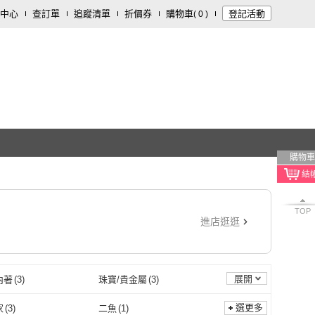
中心
查訂單
追蹤清單
折價券
購物車
登記活動
(
0
)
購物車
TOP
進店逛逛
展開
內著
(
3
)
珠寶/貴金屬
(
3
)
選更多
家
(
3
)
二魚
(
1
)