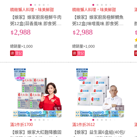
雞
精緻懶人料理，味美鮮甜
精緻懶人料理，味美鮮甜
【娘家】娘家廚房極鮮牛肉
【娘家】娘家廚房極鮮鯛魚
_
粥12盒(蒜香風味.即食粥.懶
粥12盒(味噌風味.即食粥.懶
期
人料理.低脂)
人料理.低脂)
2,988
2,988
節
總銷量>1,000
總銷量>1,000
速
登記
速
登記
滿1件折1700
滿1件折2612
【娘家】娘家大紅麴降膽固
【娘家】益生菌6盒組(40包/