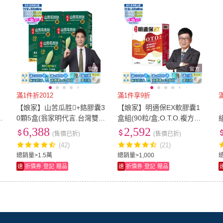
滿1件折2012
滿1件享9折
【娘家】山苦瓜胜+鉻膠囊3
【娘家】明適保EX軟膠囊1
氣
0顆5盒(翁家明代言.台灣雙功
盒組(90粒/盒;O.T.O.複方葉
效專利山苦瓜胜.1顆足量.穩
黃素升級版;氣象主播林嘉愷
6,388
2,592
(售價已折)
(售價已折)
定代謝.父親節禮物)
真心推薦)
(42)
(21)
總銷量>1.5萬
總銷量>1,000
速
折價券
登記
贈品
速
折價券
登記
贈品