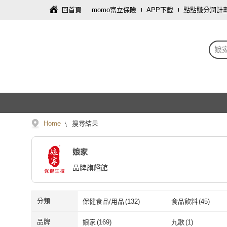
回首頁
momo富立保險
APP下載
點點賺分潤計
娘
Home
搜尋結果
娘家
品牌旗艦館
分類
保健食品/用品
(
132
)
食品飲料
(
45
)
藝術開運/宗教
(
3
)
傢俱
(
2
)
品牌
娘家
(
169
)
九歌
(
1
)