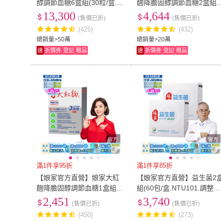
醇調節血糖6盒組(30粒/盒.台
麴降膽固醇調節血糖2盒組(
大潘子明名譽教授 研發.父親
0粒/盒.台大潘子明名譽教授
13,300
4,644
(售價已折)
(售價已折)
節.88)
研發)
(425)
(432)
總銷量>50萬
總銷量>20萬
速
折價券
登記
贈品
速
折價券
登記
贈品
滿1件享95折
滿1件享85折
【娘家官方直營】娘家大紅
【娘家官方直營】益生菌2
麴降膽固醇調節血糖1盒組(3
組(60包/盒.NTU101.調整體
0粒/盒.台大潘子明名譽教授
質)
2,451
3,740
(售價已折)
(售價已折)
研發)
(450)
(273)