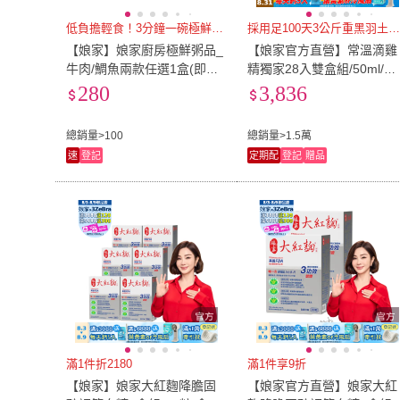
低負擔輕食！3分鐘一碗極鮮好粥
採用足100天3公斤重黑羽土雞採用足100天3公斤重黑羽土
【娘家】娘家廚房極鮮粥品_
【娘家官方直營】常溫滴雞
牛肉/鯛魚兩款任選1盒(即食
精獨家28入雙盒組/50ml/入
粥.懶人料理.低脂)
四寶媽女神白家綺推薦(週
280
3,836
購)
總銷量>100
總銷量>1.5萬
速
登記
定期配
登記
贈品
滿1件折2180
滿1件享9折
【娘家】娘家大紅麴降膽固
【娘家官方直營】娘家大紅