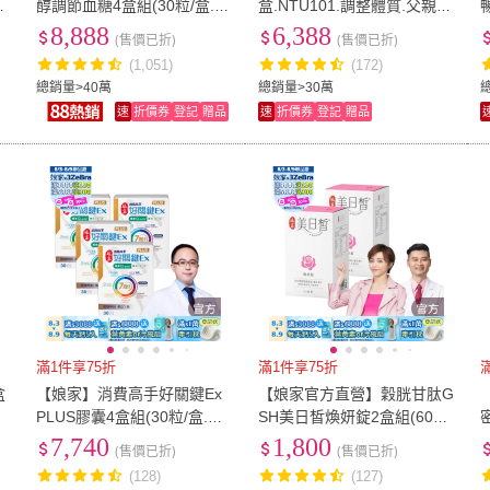
3
醇調節血糖4盒組(30粒/盒.台
盒.NTU101.調整體質.父親節
大潘子明名譽教授 研發.父親
禮物)
8,888
6,388
(售價已折)
(售價已折)
節.88)
(1,051)
(172)
總銷量>40萬
總銷量>30萬
速
折價券
登記
贈品
速
折價券
登記
贈品
滿1件享75折
滿1件享75折
盒
【娘家】消費高手好關鍵Ex
【娘家官方直營】穀胱甘肽G
PLUS膠囊4盒組(30粒/盒.UC
SH美日皙煥妍錠2盒組(60錠/
2/UC-II/非變性二型膠原蛋白.
盒)
7,740
1,800
(售價已折)
(售價已折)
父親節.88)
(128)
(127)