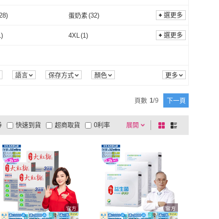
鮮食家
(
3
)
二魚
(
1
)
馨盛
(
1
)
選更多
28
)
蛋奶素
(
32
)
馥瑰馨盛
(
1
)
葷食
(
28
)
蛋奶素
(
32
)
選更多
1
)
4XL
(
1
)
3XL
(
1
)
4XL
(
1
)
語言
保存方式
顏色
頁數
1
/
9
下一頁
券
快速到貨
超商取貨
0利率
展開
棋
條
品有量
有影片
電視購物
盤
列
到付款
超商付款
5
式
式
以上
1
及以上