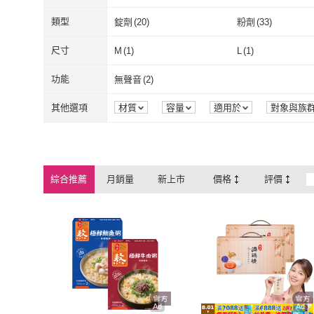
娘家
(
169
)
九歌
(
1
)
三民
(
1
)
聯經
(
1
)
類型
錠劑
(
20
)
粉劑
(
33
)
三民
(
1
)
聯經
(
1
)
錠劑
(
20
)
粉劑
(
33
)
平裝
(
3
)
電子書
(
1
)
尺寸
M
(
1
)
L
(
1
)
平裝
(
3
)
電子書
(
1
)
M
(
1
)
L
(
1
)
5XL
(
1
)
6XL
(
1
)
功能
無聲音
(
2
)
5XL
(
1
)
6XL
(
1
)
無聲音
(
2
)
其他選項
材質
容量
適用於
對象與族
組裝方式
包裝組合
認證
口
綜合推薦
月銷量
新上市
價格
評價
Ad
Ad