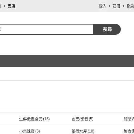
劃
書店
登入
註冊
會員
家
搜尋
生鮮低溫食品
(
15
)
圖書/影音
(
5
)
服裝
取消
寢具傢飾
(
1
)
數位內容
(
1
)
小樂珠寶
(
3
)
華得水產
(
10
)
鮮食