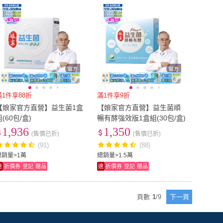
滿1件享88折
滿1件享9折
【娘家官方直營】益生菌1盒
【娘家官方直營】益生菌順
組(60包/盒)
暢有酵強效版1盒組(30包/盒)
1,936
1,350
(售價已折)
(售價已折)
(91)
(88)
總銷量>1萬
總銷量>1.5萬
速
折價券
登記
贈品
速
折價券
登記
贈品
頁數
1
/
9
下一頁