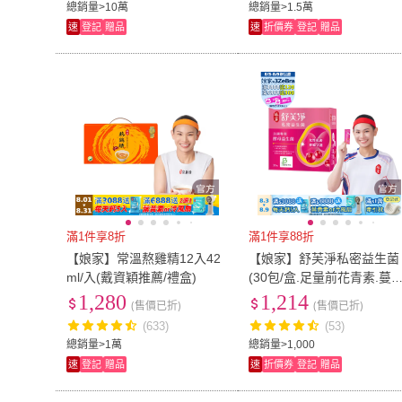
總銷量>10萬
總銷量>1.5萬
速
登記
贈品
速
折價券
登記
贈品
滿1件享8折
滿1件享88折
【娘家】常溫熬雞精12入42
【娘家】舒芙淨私密益生菌
ml/入(戴資穎推薦/禮盒)
(30包/盒.足量前花青素.蔓
莓益生菌)
1,280
1,214
(售價已折)
(售價已折)
(633)
(53)
總銷量>1萬
總銷量>1,000
速
登記
贈品
速
折價券
登記
贈品