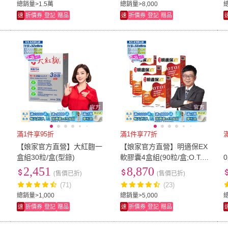
總銷量>1.5萬
總銷量>8,000
總
速
折價券
登記
贈品
速
折價券
登記
贈品
滿1件享95折
滿1件享77折
【娘家官方直營】大紅麴一
【娘家官方直營】明適保EX
越
盒組30粒/盒(型錄)
軟膠囊4盒組(90粒/盒;O.T.O.
複方葉黃素升級版;氣象主播
2,451
8,870
(售價已折)
(售價已折)
林嘉愷 真心推薦)
(71)
(23)
總銷量>1,000
總銷量>5,000
總
速
折價券
登記
贈品
速
折價券
登記
贈品