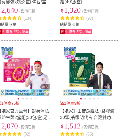
暢有酵強效版2盒(30包/盒.綜
組(40包/盒)
合消化酵素.NTU101)
2,640
1,320
(售價已折)
(售價已折)
(134)
(97)
總銷量>3萬
總銷量>5萬
速
折價券
登記
贈品
速
折價券
登記
贈品
滿1件享75折
滿1件享9折
【娘家官方直營】舒芙淨私
【娘家】山苦瓜胜肽+鉻膠囊
密益生菌2盒組(30包/盒.足量
30顆(翁家明代言.台灣雙功效
前花青素.慈悅認證)
專利山苦瓜胜肽.1顆足量.穩
2,070
1,512
(售價已折)
(售價已折)
定代謝)
(32)
(65)