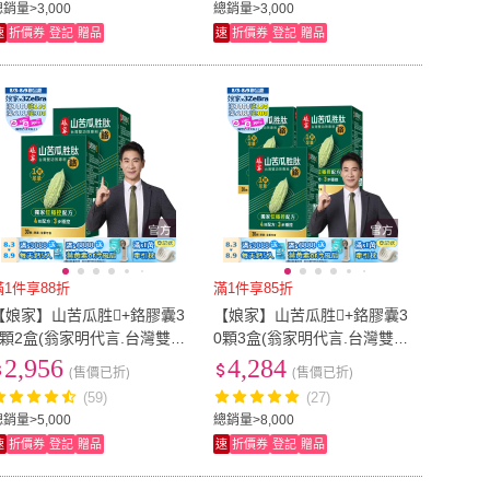
銷量>3,000
總銷量>3,000
速
折價券
登記
贈品
速
折價券
登記
贈品
滿1件享88折
滿1件享85折
【娘家】山苦瓜胜+鉻膠囊3
【娘家】山苦瓜胜+鉻膠囊3
0顆2盒(翁家明代言.台灣雙功
0顆3盒(翁家明代言.台灣雙功
效專利山苦瓜胜.1顆足量)
效專利山苦瓜胜.1顆足量.穩
2,956
4,284
(售價已折)
(售價已折)
定代謝)
(59)
(27)
銷量>5,000
總銷量>8,000
速
折價券
登記
贈品
速
折價券
登記
贈品