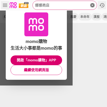
娜娜商店
紅色
拜年服
唐裝
紅內褲
寶寶
平角
喜慶
本命年
漢服
鴻
momo購物
生活大小事都是momo的事
開啟「momo購物」APP
繼續使用網頁版