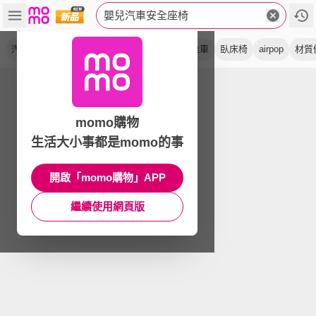
嬰兒汽車安全座椅
汽座
isofix
平躺型
嬰幼兒
成長型
推車
臥床椅
airpop
材質
momo購物
生活大小事都是momo的事
開啟「momo購物」APP
繼續使用網頁版