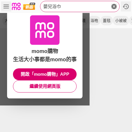
嬰兒浴巾
大浴巾
連帽
紗布
拍嗝巾
小蘑菇
斗篷
浴袍
蓋毯
小被被
momo購物
生活大小事都是momo的事
開啟「momo購物」APP
繼續使用網頁版