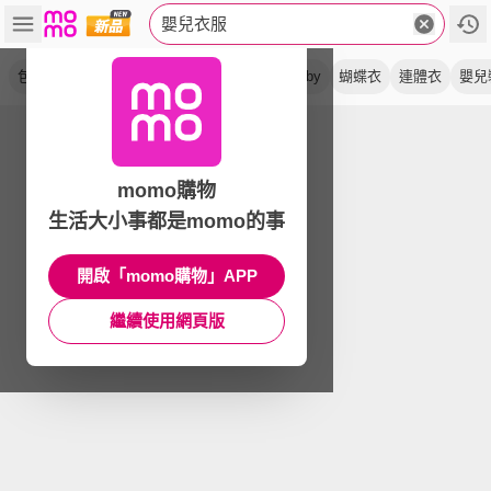
嬰兒衣服
包屁衣
新生兒
連身衣
童裝
純棉
baby
蝴蝶衣
連體衣
嬰兒
momo購物
生活大小事都是momo的事
開啟「momo購物」APP
繼續使用網頁版