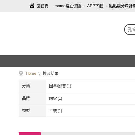
回首頁
momo富立保險
APP下載
點點賺分潤計
孔
Home
搜尋結果
分類
圖書/影音
(
1
)
品牌
國家
(
1
)
國家
(
1
)
類型
平裝
(
1
)
平裝
(
1
)