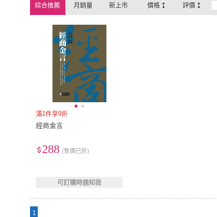
綜合推薦
月銷量
新上市
價格
評價
滿1件享9折
經商金言
288
(售價已折)
可訂購時通知我
1