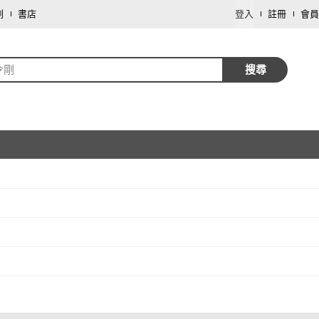
劃
書店
登入
註冊
會員
令剛
搜尋
取消
取消