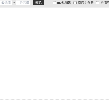
~
確認
mo點加碼
商店免運券
折價
大家電安心配
大家電快配
商
低溫宅配
定期配/分次配
貨
4
及以上
3
及以上
2
及