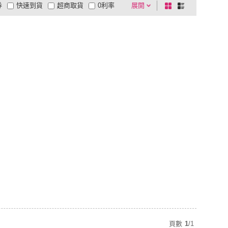
券
快速到貨
超商取貨
0利率
展開
棋
條
品有量
有影片
電視購物
盤
列
到付款
超商付款
5
式
式
以上
1
及以上
頁數
1
/
1