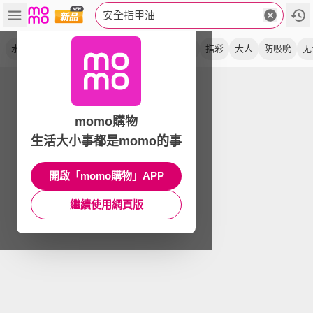
安全指甲油
水性
可剝式
無毒
可撕
香氛水
兒童
指彩
大人
防吸吮
无
momo購物
生活大小事都是momo的事
開啟「momo購物」APP
繼續使用網頁版