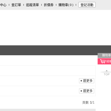
中心
查訂單
追蹤清單
折價券
購物車
登記活動
(
0
)
購物車
TOP
選更多
選更多
頁數
1
/
1