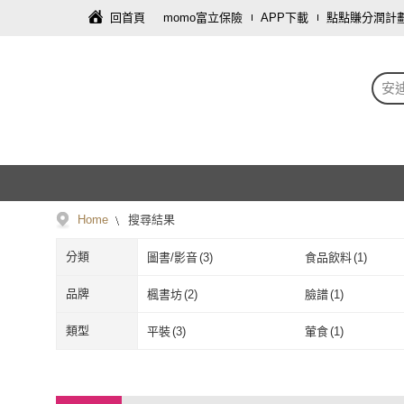
回首頁
momo富立保險
APP下載
點點賺分潤計
安
Home
搜尋結果
分類
圖書/影音
(
3
)
食品飲料
(
1
)
品牌
楓書坊
(
2
)
臉譜
(
1
)
楓書坊
(
2
)
臉譜
(
1
)
類型
平裝
(
3
)
葷食
(
1
)
平裝
(
3
)
葷食
(
1
)