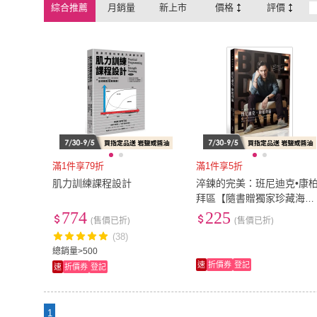
綜合推薦
月銷量
新上市
價格
評價
滿1件享79折
滿1件享5折
肌力訓練課程設計
淬鍊的完美：班尼迪克•康
拜區【隨書贈獨家珍藏海
報】
774
225
(售價已折)
(售價已折)
(38)
總銷量>500
速
折價券
登記
速
折價券
登記
1