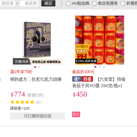
~
確認
mo點加碼
商店免運券
折價
大家電安心配
大家電快配
商
低溫宅配
定期配/分次配
貨
4
及以上
3
及以上
2
及
mo點3%
免運券
滿1件享79折
最高折100元
柏
槓鈴處方：抗老化肌力訓練
【六安堂】特級
香菇干貝XO醬 260克/瓶x1
774
450
(售價已折)
(8)
總銷量>100
登記
可訂購時通知我