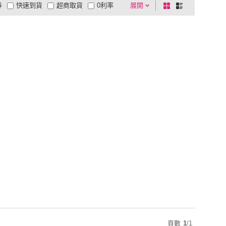
券
快速到貨
超商取貨
0利率
展開
棋
條
品有量
有影片
電視購物
盤
列
到付款
超商付款
5
式
式
以上
1
及以上
頁數
1
/
1