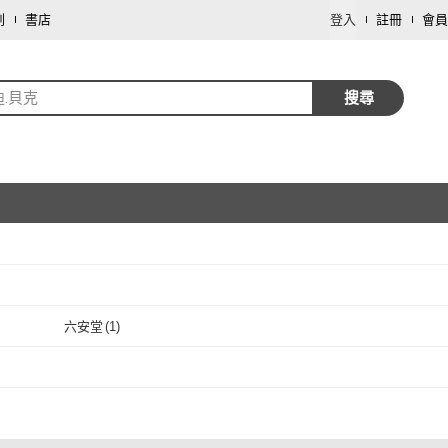
劃
書店
登入
註冊
會員
迪.貝克
搜尋
取消
六安堂
(
1
)
取消
六安堂
(
1
)