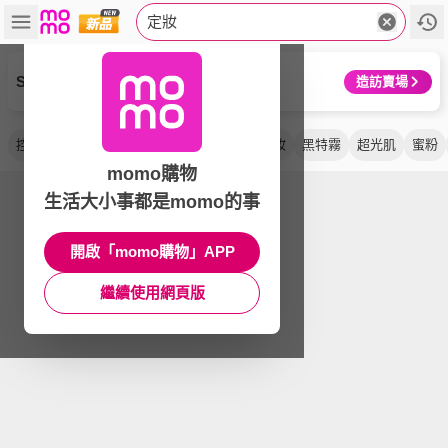
定妝
SHISEIDO 資生堂國際櫃
造訪賣場
控油
fixx
無極限
超持久
噴霧
超持妝
黑特霧
超光肌
蜜粉
momo購物
生活大小事都是momo的事
開啟「momo購物」APP
繼續使用網頁版