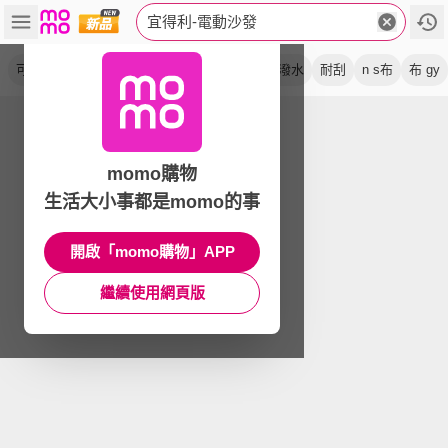
宜得利-電動沙發
可躺式
半皮
布質
個人椅
貓抓布
防潑水
耐刮
n s布
布 gy
momo購物
生活大小事都是momo的事
開啟「momo購物」APP
繼續使用網頁版