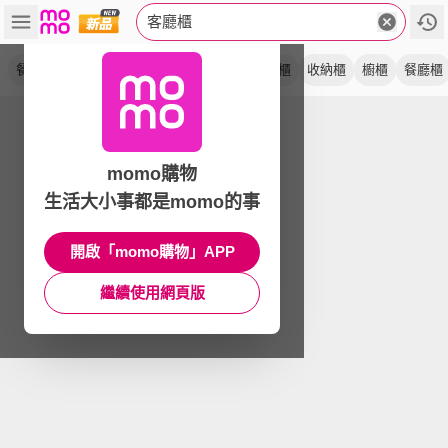
客廳櫃
餐邊櫃
茶水櫃
儲物櫃
高櫃
書櫃
酒櫃
收納櫃
櫥櫃
餐廳櫃
momo購物
生活大小事都是momo的事
開啟「momo購物」APP
繼續使用網頁版