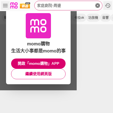
家庭劇院-周邊
聲霸
重低音
擴大機
無線
藍牙
藍芽
卡拉ok
功放機
音響
momo購物
生活大小事都是momo的事
開啟「momo購物」APP
繼續使用網頁版