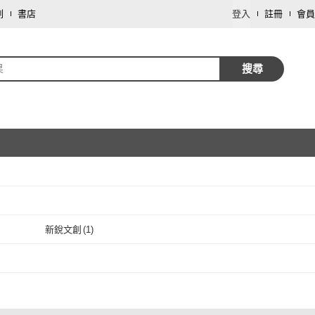
劃
書店
登入
註冊
會員
果
搜尋
取消
新銳文創
(
1
)
取消
新銳文創
(
1
)