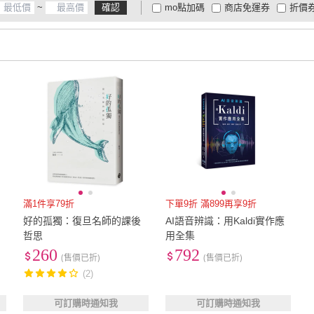
~
確認
mo點加碼
商店免運券
折價
大家電安心配
大家電快配
商
低溫宅配
定期配/分次配
貨
4
及以上
3
及以上
2
及
滿1件享79折
下單9折 滿899再享9折
、
好的孤獨：復旦名師的課後
AI語音辨識：用Kaldi實作應
哲思
用全集
A
260
792
(售價已折)
(售價已折)
(2)
可訂購時通知我
可訂購時通知我