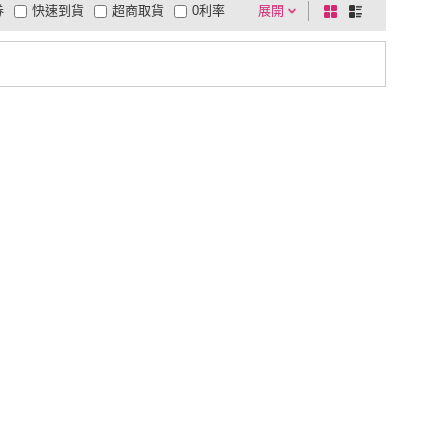
券
快速到貨
超商取貨
0利率
展開
棋
條
品有量
有影片
電視購物
盤
列
到付款
超商付款
5
式
式
以上
1
及以上