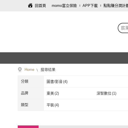
回首頁
momo富立保險
APP下載
點點賺分潤計
宸
Home
搜尋結果
分類
圖書/影音
(
4
)
品牌
東美
(
2
)
深智數位
(
1
)
東美
(
2
)
深智數位
(
1
)
類型
平裝
(
4
)
平裝
(
4
)