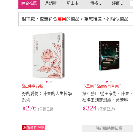
綜合推薦
月銷量
新上市
價格
評價
很抱歉，查無符合
宸果
的商品，為您推薦下列相似商品
滿1件享79折
下單9折 滿899再享9折
好的愛情：陳果的人生哲學
第七藝I：從王家衛、陳果
系列
杜琪峯到麥浚龍、黃綺琳、
陳健朗THE 7TH ART TRE
276
324
(售價已折)
(售價已折)
TISE I
速
折價券
登記
可訂購時通知我