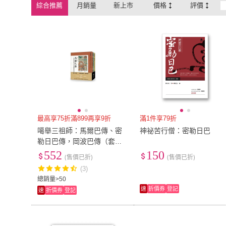
綜合推薦
月銷量
新上市
價格
評價
最高享75折滿899再享9折
滿1件享79折
噶舉三祖師：馬爾巴傳、密
神祕苦行僧：密勒日巴
勒日巴傳，岡波巴傳（套
書）
552
150
(售價已折)
(售價已折)
(3)
總銷量>50
速
折價券
登記
速
折價券
登記