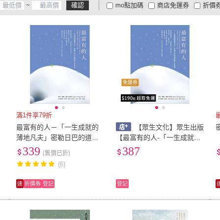
~
確認
mo點加碼
商店免運券
折價
大家電安心配
大家電快配
商
低溫宅配
定期配/分次配
貨
4
及以上
3
及以上
2
及
免運券
滿1件享79折
最富有的人－「一生成就的
【眾生文化】眾生出版
薄地凡夫」密勒日巴的道歌
【最富有的人-「一生成就的
與生命故事
薄地凡夫」密勒日巴的道歌
339
387
(售價已折)
與生命故事】97898660919
(6)
57)
速
折價券
登記
登記