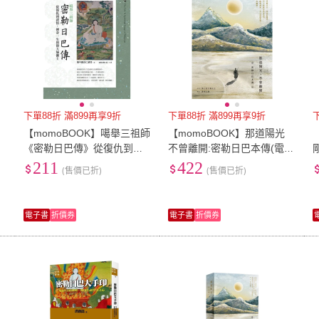
下單88折 滿899再享9折
下單88折 滿899再享9折
【momoBOOK】噶舉三祖師
【momoBOOK】那道陽光
《密勒日巴傳》從復仇到證
不曾離開:密勒日巴本傳(電子
悟，傳奇一生的偉大瑜伽士
書)
211
422
(售價已折)
(售價已折)
(電子書)
電子書
折價券
電子書
折價券