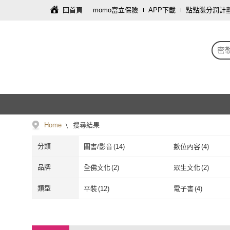
回首頁
momo富立保險
APP下載
點點賺分潤計
密
Home
搜尋結果
分類
圖書/影音
(
14
)
數位內容
(
4
)
品牌
全佛文化
(
2
)
眾生文化
(
2
)
全佛文化
(
2
)
眾生文化
(
2
)
鷲峰出版社
(
1
)
法鼓文化
(
1
)
類型
平裝
(
12
)
電子書
(
4
)
鷲峰出版社
(
1
)
法鼓文化
(
1
)
平裝
(
12
)
電子書
(
4
)