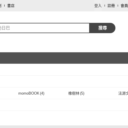
劃
書店
登入
註冊
會員
勒日巴
搜尋
取消
momoBOOK
(
4
)
橡樹林
(
5
)
法源
取消
momoBOOK
(
4
)
橡樹林
(
5
)
創古文化
(
1
)
創古文化
(
1
)