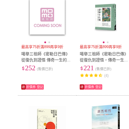
最高享75折滿899再享9折
最高享75折滿899再享9折
噶舉三祖師《密勒日巴傳》
噶舉三祖師《密勒日巴傳》
從復仇到證悟 傳奇一生的偉
從復仇到證悟，傳奇一生的
大瑜伽士
偉大瑜伽士
252
221
(售價已折)
(售價已折)
(4)
速
折價券
登記
速
折價券
登記