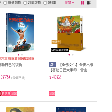
券
快速到貨
超商取貨
0利率
展開
棋
條
品有量
有影片
電視購物
盤
列
到付款
超商付款
5
式
式
以上
1
及以上
免運券
最高享75折滿899再享9折
密勒日巴的復仇
【全佛文化】全佛出版
【密勒日巴大手印：雪山空
谷的歌聲，開啟生命智慧之
379
432
(售價已折)
心(洪啟嵩)】(97898669369
13)
速
折價券
登記
登記