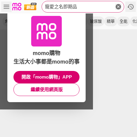
寵愛之名即期品
角鯊
光之鑰
保濕
面膜
團購組
乳液
玻尿酸
精華
全能
化
momo購物
生活大小事都是momo的事
開啟「momo購物」APP
繼續使用網頁版