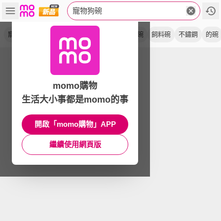
寵物狗碗
寵物碗
止滑碗
貓碗
瓷碗
慢食碗
水碗
飼料碗
不鏽鋼
的碗
momo購物
生活大小事都是momo的事
開啟「momo購物」APP
繼續使用網頁版