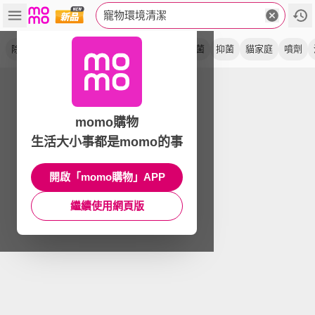
寵物環境清潔
除臭
補充瓶
除尿味
噴霧
清潔劑
抗菌
抑菌
貓家庭
噴劑
momo購物
生活大小事都是momo的事
開啟「momo購物」APP
繼續使用網頁版