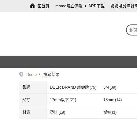
回首頁
momo富立保險
APP下載
點點賺分潤計
封
Home
搜尋結果
品牌
DEER BRAND 鹿頭牌
(
75
)
3M
(
39
)
DEER BRAND 鹿頭牌
(
75
)
3M
(
39
)
Deli 得力
(
3
)
JOEKI
(
2
)
尺寸
17mm以下
(
21
)
18mm
(
14
)
Deli 得力
(
3
)
JOEKI
(
2
)
SHARKTAPE 鯊魚牌
(
3
)
HARVEST
(
15
)
17mm以下
(
21
)
18mm
(
14
)
50mm
(
20
)
60mm
(
28
)
材質
塑料
(
19
)
塑鋼
(
1
)
SHARKTAPE 鯊魚牌
(
3
)
HARVEST
(
15
同闆購物
(
1
)
咪咪購物
(
1
)
50mm
(
20
)
60mm
(
28
)
塑料
(
19
)
塑鋼
(
1
)
無
(
14
)
無酸紙
(
1
)
同闆購物
(
1
)
咪咪購物
(
1
)
ABBY SHOP
(
3
)
ESTAPE
(
1
)
無
(
14
)
無酸紙
(
1
)
模造紙
(
24
)
牛皮紙
(
26
)