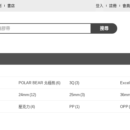
劃
書店
登入
註冊
會員
箱膠帶
搜尋
取消
POLAR BEAR 北極熊
(
6
)
3Q
(
3
)
Excel
取消
POLAR BEAR 北極熊
(
6
)
3Q
(
3
)
DREAMCATCHER
(
3
)
速購家
(
5
)
全勝
(
24mm
(
12
)
25mm
(
3
)
36m
DREAMCATCHER
(
3
)
速購家
取消
(
5
)
APEX
(
3
)
愛Phone
(
1
)
OJ 
24mm
(
12
)
25mm
(
3
)
72mm
(
5
)
壓克力
(
4
)
PP
(
1
)
OPP
(
)
APEX
(
3
)
愛Phone
(
1
)
樂邁家居
(
1
)
X-FREE
(
1
)
LAV
72mm
(
5
)
壓克力
(
4
)
PP
(
1
)
道林紙
(
1
)
銅板紙
(
1
)
巴川
樂邁家居
(
1
)
X-FREE
(
1
)
VENCEDOR
(
1
)
Finger Pop 指選好物
(
2
)
CLE
道林紙
(
1
)
銅板紙
(
1
)
宣紙
(
1
)
再生紙
(
1
)
雲彩