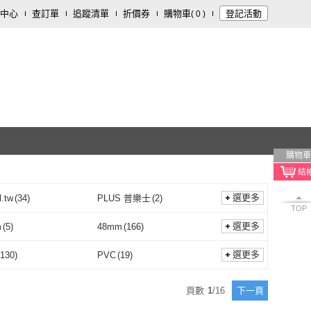
中心
查訂單
追蹤清單
折價券
購物車
登記活動
(
0
)
購物車
選更多
l.tw
(
34
)
PLUS 普樂士
(
2
)
TOP
Excell.tw
(
34
)
PLUS 普樂士
(
2
)
3
)
Easygoo 輕鬆
(
9
)
選更多
m
(
5
)
48mm
(
166
)
全勝
(
3
)
Easygoo 輕鬆
(
9
)
歐健
(
5
)
8H
(
5
)
36mm
(
5
)
48mm
(
166
)
選更多
130
)
PVC
(
19
)
OJ 歐健
(
5
)
8H
(
5
)
IDA 育兒好好玩
(
2
)
卡特屋
(
1
)
OPP
(
130
)
PVC
(
19
)
紙
(
1
)
粉彩紙
(
1
)
頁數
1
/
16
下一頁
LAVIDA 育兒好好玩
(
2
)
卡特屋
(
1
)
AN 克林
(
2
)
NICHIBAN
(
1
)
巴川紙
(
1
)
粉彩紙
(
1
)
紙
(
1
)
圖畫紙
(
1
)