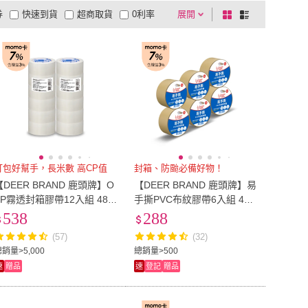
券
快速到貨
超商取貨
0利率
展開
棋
條
CLEAN 克林
(
2
)
NICHIBAN
(
1
)
shop
(
2
)
雲彩紙
(
1
)
圖畫紙
(
1
)
品有量
有影片
電視購物
盤
列
到付款
超商付款
5
式
式
7822 shop
(
2
)
以上
1
及以上
打包好幫手，長米數 高CP值
封箱、防颱必備好物！
【DEER BRAND 鹿頭牌】O
【DEER BRAND 鹿頭牌】易
PP霧透封箱膠帶12入組 48m
手撕PVC布紋膠帶6入組 48
mX90M
mm x 12M
538
288
(57)
(32)
銷量>5,000
總銷量>500
速
贈品
速
登記
贈品