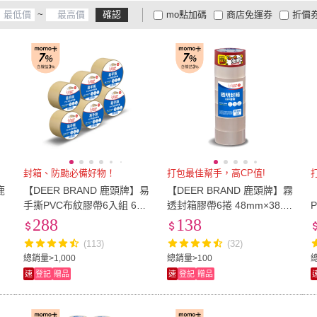
~
確認
mo點加碼
商店免運券
折價
VENCEDOR
(
1
)
Finger Pop 指選好物
(
2
)
喵呼嚕
(
1
)
琳媛小舖
(
1
)
7822 
宣紙
(
1
)
再生紙
(
1
)
大家電安心配
大家電快配
商
低溫宅配
定期配/分次配
貨
貨
(
1
)
喵呼嚕
(
1
)
琳媛小舖
(
1
)
4
及以上
3
及以上
2
及
封箱、防颱必備好物！
打包最佳幫手，高CP值!
鹿
【DEER BRAND 鹿頭牌】易
【DEER BRAND 鹿頭牌】霧
裝
手撕PVC布紋膠帶6入組 60
透封箱膠帶6捲 48mm×38.5
P
mm x 12M
Y+贈紅色封箱膠帶1捲 48m
288
138
m×40Y(超值7入組)
(113)
(32)
總銷量>1,000
總銷量>100
總
速
登記
贈品
速
登記
贈品