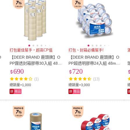
打包最佳幫手，超高CP值
打包、封箱必備幫手!
滿
O
【DEER BRAND 鹿頭牌】O
【DEER BRAND 鹿頭牌】O
PP霧透封箱膠帶30入組 48m
PP超透明膠帶24入組 48mm
mX35M(網購.打包.封箱專用)
x 40Y(封箱膠帶)
690
720
S
(1)
(13)
總銷量>1,000
總銷量>3,000
總
速
贈品
速
贈品