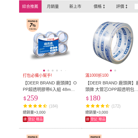
綜合推薦
月銷量
新上市
價格
評價
ABBY SHOP
(
3
)
ESTAPE
(
1
)
松鼠購物
(
1
)
彤老闆食品百貨
(
1
)
模造紙
(
24
)
牛皮紙
(
26
)
無
(
54
)
塑料
(
1
)
松鼠購物
(
1
)
彤老闆食品百
無
(
54
)
塑料
(
1
)
打包必備小幫手!
滿1000折100
【DEER BRAND 鹿頭牌】O
【DEER BRAND 鹿頭牌】
PP超透明膠帶6入組 48mm x
頭牌 大管芯OPP超透明包
40Y(封箱膠帶)
膠帶 48mmx40Y-6卷/束(P
259
180
S7)
(184)
(172)
總銷量>3,000
總銷量>3,000
速
登記
贈品
速
登記
贈品