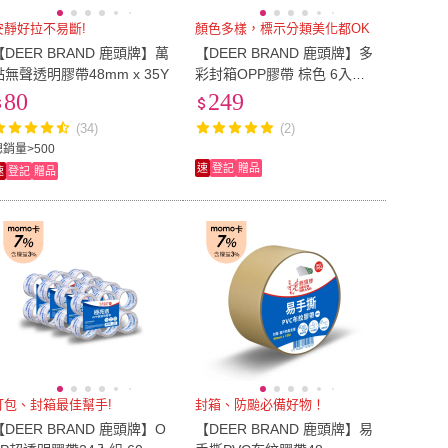
安靜好拉不易斷!
顏色多樣，標示分類美化都OK
【DEER BRAND 鹿頭牌】萬
【DEER BRAND 鹿頭牌】多
黏無聲透明膠帶48mm x 35Y
彩封箱OPP膠帶 棕色 6入組
48mm x 40Y(包裝 顏色標示
80
249
膠帶)
(34)
(2)
總銷量>500
速
登記
贈品
速
登記
贈品
打包、封箱最佳幫手!
封箱、防颱必備好物！
【DEER BRAND 鹿頭牌】O
【DEER BRAND 鹿頭牌】易