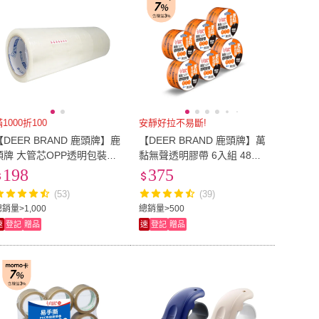
1000折100
安靜好拉不易斷!
【DEER BRAND 鹿頭牌】鹿
【DEER BRAND 鹿頭牌】萬
頭牌 大管芯OPP透明包裝膠
黏無聲透明膠帶 6入組 48m
帶 48mmx80M-6卷/束(PPJ7
m x 35Y
198
375
1)
(53)
(39)
銷量>1,000
總銷量>500
速
登記
贈品
速
登記
贈品