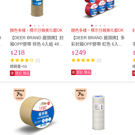
顏色多樣，標示分類美化都OK
顏色多樣，標示分類美化都OK
O
【DEER BRAND 鹿頭牌】封
【DEER BRAND 鹿頭牌】多
m
箱OPP膠帶 棕色 6入組 48m
彩封箱OPP膠帶 紅色 6入組
mx35M
48mm x 40Y(包裝 顏色標示
218
249
膠帶)
(2)
(2)
總銷量>50
總
速
登記
贈品
速
登記
贈品