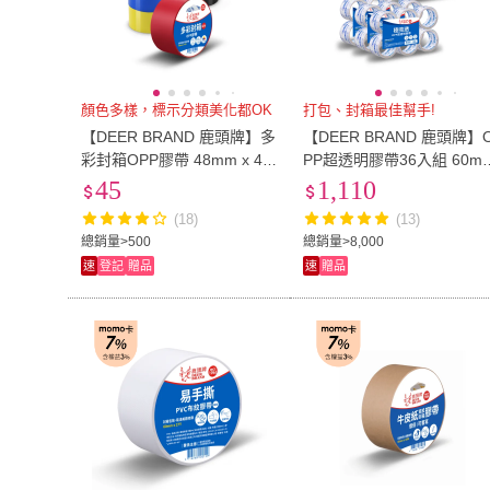
顏色多樣，標示分類美化都OK
打包、封箱最佳幫手!
【DEER BRAND 鹿頭牌】多
【DEER BRAND 鹿頭牌】
彩封箱OPP膠帶 48mm x 40
PP超透明膠帶36入組 60m
Y(包裝 顏色標示 膠帶)
x 40Y(封箱膠帶)
45
1,110
(18)
(13)
總銷量>500
總銷量>8,000
速
登記
贈品
速
贈品