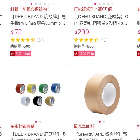
封箱、防颱必備好物！
打包好幫手，高CP值
牛
【DEER BRAND 鹿頭牌】易
【DEER BRAND 鹿頭牌】O
手撕PVC布紋膠帶60mm x 1
PP霧透封箱膠帶6入組 48m
2M
mX90M
72
299
(34)
(41)
總銷量>500
總銷量>500
速
登記
贈品
速
登記
贈品
K
多彩封箱膠帶
最高享88折
多
【DEER BRAND 鹿頭牌】多
【SHARKTAPE 鯊魚牌】亮