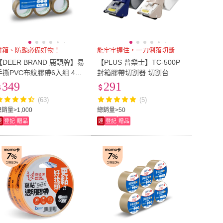
封箱、防颱必備好物！
能牢牢握住，一刀俐落切斷
【DEER BRAND 鹿頭牌】易
【PLUS 普樂士】TC-500P
手撕PVC布紋膠帶6入組 48
封箱膠帶切割器 切割台
mmx18M
349
291
(63)
(5)
銷量>1,000
總銷量>50
速
登記
贈品
速
登記
贈品