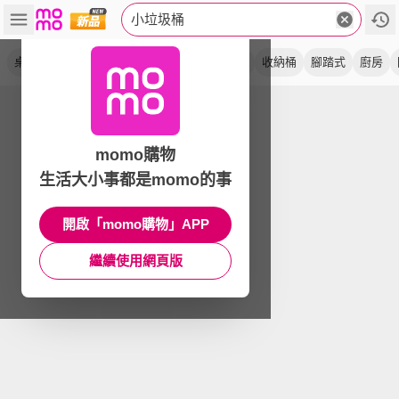
小垃圾桶
桌面
彈蓋
迷你
帶蓋
無印風
垃圾筒
收納桶
腳踏式
廚房
momo購物
生活大小事都是momo的事
開啟「momo購物」APP
繼續使用網頁版