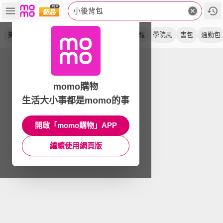
小後背包
雙肩包
後背包
防潑水
小包
童包
尼龍
學院風
書包
通勤包
momo購物
生活大小事都是momo的事
開啟「momo購物」APP
繼續使用網頁版