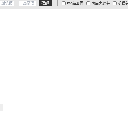
~
確認
mo點加碼
商店免運券
折價
大家電安心配
大家電快配
商
低溫宅配
定期配/分次配
貨
4
及以上
3
及以上
2
及