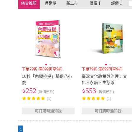
綜合推薦
月銷量
新上市
價格
評價
下單79折 滿899再享9折
下單79折 滿899再享9折
10秒「內臟拉提」擊退凸小
臺灣文化政策與治理：文
腹！
化。永續。生態系
252
553
(售價已折)
(售價已折)
(1)
(1)
可訂購時通知我
可訂購時通知我
1