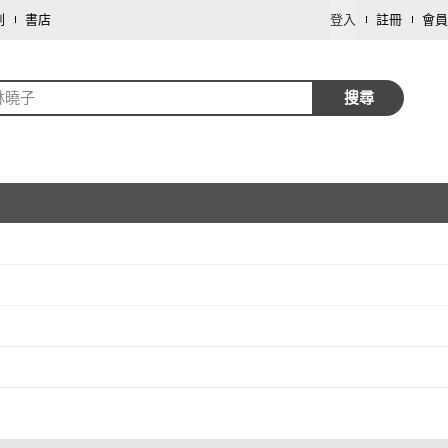
劃
書店
登入
註冊
會員
林曉子
搜尋
取消
取消