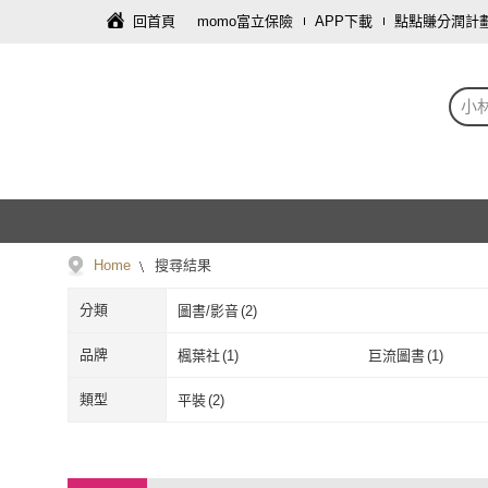
回首頁
momo富立保險
APP下載
點點賺分潤計
小
Home
搜尋結果
分類
圖書/影音
(
2
)
品牌
楓葉社
(
1
)
巨流圖書
(
1
)
楓葉社
(
1
)
巨流圖書
(
1
)
類型
平裝
(
2
)
平裝
(
2
)