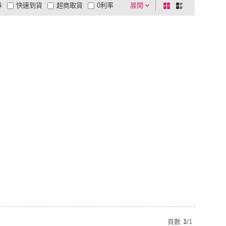
券
快速到貨
超商取貨
0利率
展開
棋
條
品有量
有影片
電視購物
盤
列
到付款
超商付款
5
式
式
以上
1
及以上
頁數
1
/
1