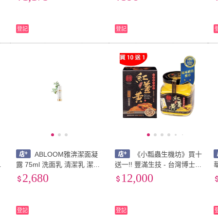
食
l
登記
登記
緩
ABLOOM雅渀潔面凝
《小瓢蟲生機坊》買十
化
露 75ml 洗面乳 清潔乳 潔面
送一!! 豐滿生技 - 台灣博士紅
小
乳《小瓢蟲生機坊》
薑黃 (120g/罐)
2,680
12,000
登記
登記