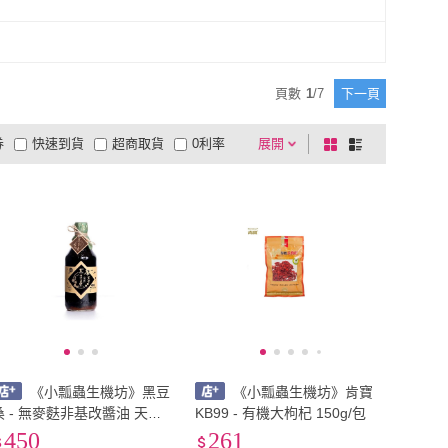
頁數
1
/
7
下一頁
券
快速到貨
超商取貨
0利率
展開
棋
條
品有量
有影片
電視購物
盤
列
到付款
超商付款
5
式
式
以上
1
及以上
《小瓢蟲生機坊》黑豆
《小瓢蟲生機坊》肯寶
桑 - 無麥麩非基改醬油 天然
KB99 - 有機大枸杞 150g/包
極品頂級"厚"黑金醬油 550m
450
261