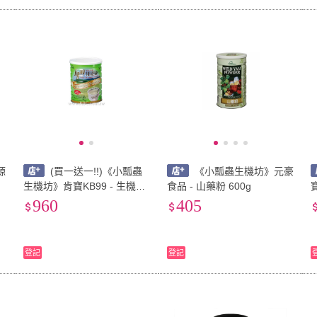
源
(買一送一!!)《小瓢蟲
《小瓢蟲生機坊》元豪
生機坊》肯寶KB99 - 生機十
食品 - 山藥粉 600g
寶
穀營養奶
960
405
克/
登記
登記