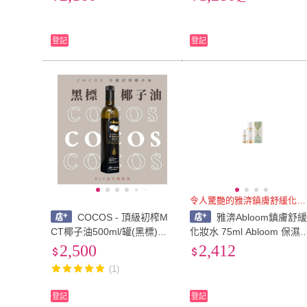
登記
登記
令人驚艷的雅渀鎮膚舒緩化妝水
COCOS - 頂級初榨M
雅渀Abloom鎮膚舒
CT椰子油500ml/罐(黑標)
化妝水 75ml Abloom 保濕
《小瓢蟲生機坊》
妝水 純天然植物保養品 《
2,500
2,412
瓢蟲生機坊》
(1)
登記
登記