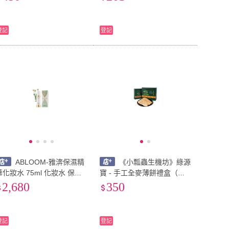
/瓶
登記
登記
ABLOOM-雅渀保濕精
《小瓢蟲生機坊》綠源
華化妝水 75ml 化妝水 保濕
寶 - 手工全麥薄餅禮盒（年
保養品 保濕化妝水 純天然植
節禮盒）
2,680
350
物保養品《小瓢蟲生機坊》
登記
登記