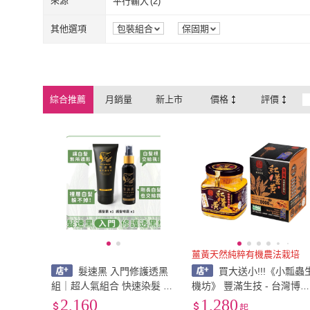
來源
平行輸入
(
2
)
平行輸入
(
2
)
其他選項
包裝組合
保固期
綜合推薦
月銷量
新上市
價格
評價
薑黃天然純粹有機農法栽培
髮速黑 入門修護透黑
買大送小!!!《小瓢蟲
組｜超人氣組合 快速染髮 染
機坊》 豐滿生技 - 台灣博
髮《小瓢蟲生機坊》
紅薑黃 (120g/罐)
2,160
1,280
起