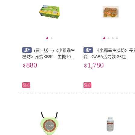
(買一送一)《小瓢蟲生
《小瓢蟲生機坊》長
機坊》肯寶KB99 - 生機10穀
寶 - GABA活力飲 36包
營養奶3.0健康UP(盒) 28包/
880
1,780
盒
登記
登記