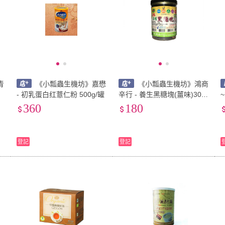
青
《小瓢蟲生機坊》嘉懋
《小瓢蟲生機坊》鴻商
- 初乳蛋白红薏仁粉 500g/罐
辛行 - 養生黑糖塊(薑味)300
g/罐
360
180
登記
登記