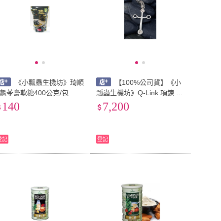
《小瓢蟲生機坊》琦順
【100%公司貨】《小
~龜苓膏軟糖400公克/包
瓢蟲生機坊》Q-Link 項鍊 南
十字星 項鍊 能量項鍊
140
7,200
登記
登記