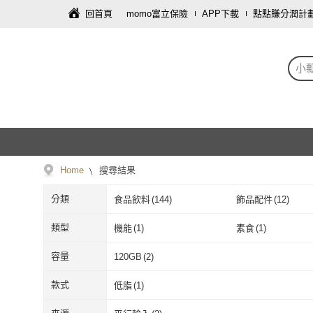
回首頁
momo富立保險
APP下載
點點賺分潤計
小
Home
搜尋結果
分類
食品飲料
(
144
)
飾品配件
(
12
)
保健食品/用品
(
3
)
資訊電腦
(
2
)
類型
機能
(
1
)
素食
(
1
)
機能
(
1
)
素食
(
1
)
容量
120GB
(
2
)
120GB
(
2
)
款式
低脂
(
1
)
低脂
(
1
)