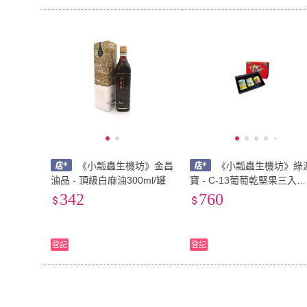
《小瓢蟲生機坊》金昌
《小瓢蟲生機坊》綠
油品 - 頂級白麻油300ml/罐
寶 - C-13葡萄乾堅果三入禮
盒
342
760
登記
登記