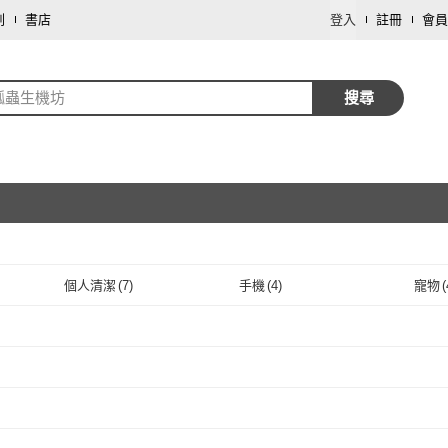
劃
書店
登入
註冊
會員
瓢蟲生機坊
搜尋
個人清潔
(
7
)
手機
(
4
)
寵物
(
取消
鞋/包/箱
(
1
)
傢俱
(
1
)
取消
取消
取消