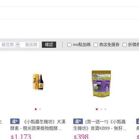
~
確認
mo點加碼
商店免運券
折價
大家電安心配
大家電快配
商
低溫宅配
定期配/分次配
貨
4
及以上
3
及以上
2
及
生
《小瓢蟲生機坊》大漢
(買一送一!!)《小瓢蟲
士
酵素 - 糙米蔬果植物醱酵液6
生機坊》肯寶KB99 - 無籽大
00ml
葡萄乾(袋裝) 葡萄乾 果乾 零
1,173
398