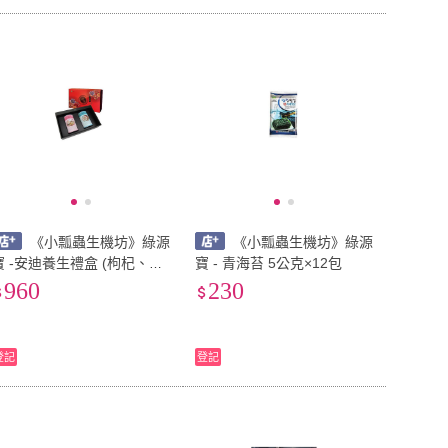
《小瓢蟲生機坊》綠源
《小瓢蟲生機坊》綠源
 -安迪養生禮盒 (枸杞、紅
寶 - 青海苔 5公克×12包
棗、黃耆食膳養生粉500公
960
230
罐x1 茯苓百合蓮子養生湯
500公克
登記
登記