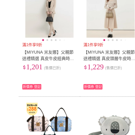
滿1件享9折
滿1件享9折
【MIYUNA 米友娜】父親節
【MIYUNA 米友娜】父親節
送禮精選 真皮牛皮經典時尚
送禮精選 真皮頭層牛皮時
小貝殼包手提肩背斜背包(真
凱莉風小方包手提肩背斜背
1,201
1,229
(售價已折)
(售價已折)
皮包包 經典黑)
包(真皮包包 大象灰)
折價券
登記
折價券
登記