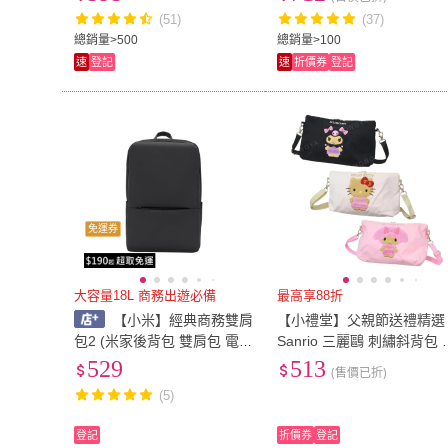
勤背包 側背包 多功
(51)
(37)
總銷量>500
總銷量>100
速
登記
速
折價券
登記
免運券
大容量18L 商務出遊必備
最高享88折
【小米】經典商務雙肩
【小禮堂】父親節送禮精選
包2 (米家後背包 雙肩包 電腦
Sanrio 三麗鷗 刺繡斜背包 
包 商務包 防潑水 後背包 旅
黑款 Kitty 美樂蒂 酷洛米
529
513
(售價已折)
行包 )
(5)
登記
折價券
登記