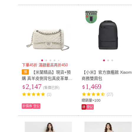
下單45折 滿額最高再折450
【米蘭精品】現貨+預
【小米】官方旗艦館 Xiaom
購 真羊皮側背包真皮革單肩
商務雙肩包
背包托特包手提包隨身女包
2,147
1,469
(售價已折)
包(小香風山茶花鍊條包4色7
(1)
(27)
4iy5)
總銷量>100
折價券
登記
速
登記