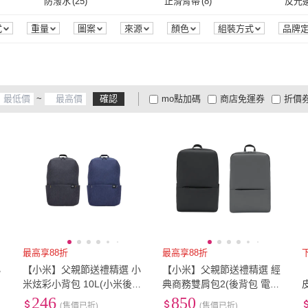
防潑水
(
25
)
止滑背帶
(
8
)
反光
s
(
5
)
satana
(
1
)
YENDAR 研達
(
1
)
The North Face
(
6
)
2R 手工真皮
(
2
)
KAN
防潑水
(
25
)
止滑背帶
(
8
)
式
重量
圖案
來源
顏色
組裝方式
品牌
The North Face
(
6
)
2R 手工真皮
(
2
)
MIYUNA 米友娜
(
16
)
National Geographic 國家
(
1
)
CILO
地理
MIYUNA 米友娜
(
16
)
National Geographic 國
(
1
)
SNOW.bagshop
(
9
)
小禮堂
(
15
)
Lydst
家地理
~
確認
mo點加碼
商店免運券
折價
SNOW.bagshop
(
9
)
小禮堂
(
15
)
MARC JACOBS
(
8
)
TOD’S
(
1
)
YSL
(
大家電安心配
大家電快配
商
低溫宅配
定期配/分次配
貨
仕
(
3
)
MARC JACOBS
(
8
)
TOD’S
(
1
)
4
及以上
3
及以上
2
及
最高享88折
最高享88折
小
【小米】父親節送禮精選 小
【小米】父親節送禮精選 經
米炫彩小背包 10L(小米後背
典商務雙肩包2(後背包 電腦
包 旅遊包 登山包 情侶包)
包 旅行包)
246
850
(售價已折)
(售價已折)