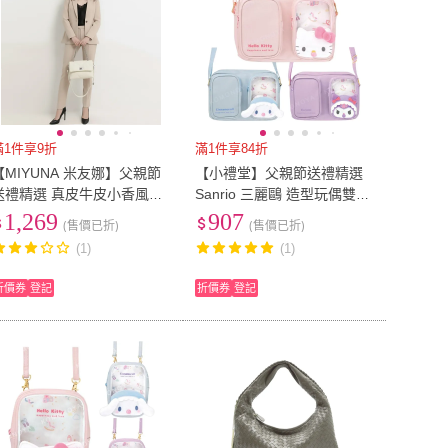
滿1件享9折
滿1件享84折
【MIYUNA 米友娜】父親節
【小禮堂】父親節送禮精選
送禮精選 真皮牛皮小香風柔
Sanrio 三麗鷗 造型玩偶雙口
軟手感菱格手提肩背斜背包
斜背包 嬰兒款 大耳狗 酷洛
1,269
907
(售價已折)
(售價已折)
(真皮包包 米白色)
米 Kitty
(1)
(1)
折價券
登記
折價券
登記