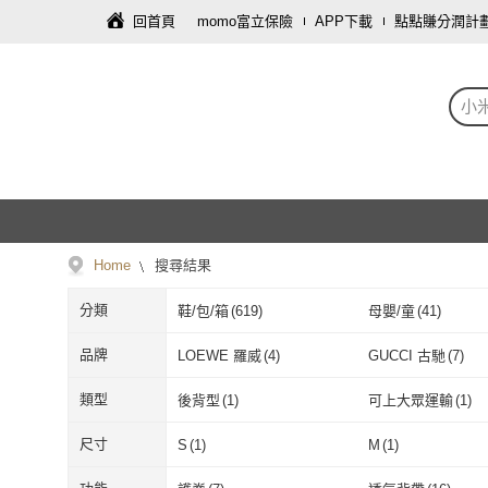
回首頁
momo富立保險
APP下載
點點賺分潤計
小
Home
搜尋結果
分類
鞋/包/箱
(
619
)
母嬰/童
(
41
)
飾品配件
(
1
)
圖書/影音
(
1
)
品牌
LOEWE 羅威
(
4
)
GUCCI 古馳
(
7
)
LOEWE 羅威
(
4
)
GUCCI 古馳
(
FENDI 芬迪
(
5
)
TORY BURCH
(
7
)
類型
後背型
(
1
)
可上大眾運輸
(
1
)
FENDI 芬迪
(
5
)
TORY BURC
KATE SPADE
(
2
)
小米
(
8
)
後背型
(
1
)
可上大眾運輸
尺寸
S
(
1
)
M
(
1
)
KATE SPADE
(
2
)
小米
(
8
)
IMPACT 怡寶
(
9
)
Mark Gonzales
(
5
)
S
(
1
)
M
(
1
)