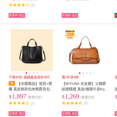
(2)
折價券
登記
折價券
登記
下單45折 滿額最高再折450
滿1件享9折
【米蘭精品】現貨+預
【MIYUNA 米友娜】父親節
曬
購 真皮側背包休閒肩背包包
送禮精選 真皮/植鞣牛皮Kate
皮質簡約(歐美復古新款小眾
吐舌造型小方包斜背包(真皮
1,897
1,269
(售價已折)
(售價已折)
女4色t1le71)
包包 夕陽棕)
(1)
(6)
折價券
登記
折價券
登記