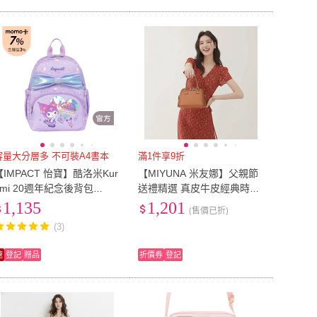
容量大分層多 不可裝A4書本
滿1件享9折
【IMPACT 怡寶】酷洛米Kur
【MIYUNA 米友娜】父親節
omi 20週年紀念後背包
送禮精選 真皮牛皮經典時尚
（小）#紫色 IMQKU009PL
小貝殼包手提肩背斜背包(真
1,135
1,201
(售價已折)
(3D燙銀炫光印刷)
皮包包 焦糖棕)
(3)
速
登記
贈品
折價券
登記