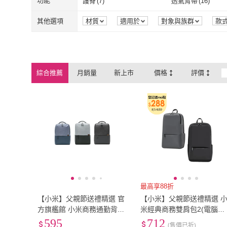
功能
護脊
(
7
)
透氣背帶
(
16
)
IMPACT 怡寶
(
9
)
Mark Gonzale
Snow Peak
(
11
)
Sp house
(
8
)
護脊
(
7
)
透氣背帶
(
16
)
其他選項
材質
適用於
對象與族群
款
商品來源
Snow Peak
(
11
)
Sp house
(
8
)
NIKE 耐吉
(
6
)
ARION
(
2
)
NIKE 耐吉
(
6
)
ARION
(
2
)
uma hana
(
1
)
WOONUE
(
1
)
綜合推薦
月銷量
新上市
價格
評價
uma hana
(
1
)
WOONUE
(
1
)
CHANEL 香奈兒
(
3
)
Hermes 愛馬仕
(
3
)
CHANEL 香奈兒
(
3
)
Hermes 愛馬
Alviero Martini
(
1
)
Ann’S
(
1
)
Alviero Martini
(
1
)
Ann’S
(
1
)
最高享88折
【小米】父親節送禮精選 官
【小米】父親節送禮精選 
方旗艦館 小米商務通勤背包
米經典商務雙肩包2(電腦背
(藍色/深灰/淺灰)
包 筆電背包 小米後背包 通
595
712
(售價已折)