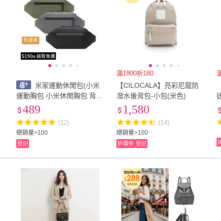
免運券
滿1800折180
米家運動休閒包(小米
【CILOCALA】亮彩尼龍防
尚
運動胸包 小米休閒胸包 背包
潑水後背包-小包(米色)
胸包 多功能運動休閒包)
489
1,580
(12)
(14)
總銷量>100
總銷量>100
登記
折價券
登記