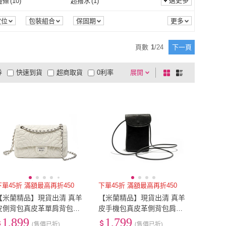
選更多
邊條
(
10
)
超撥水
(
1
)
小金牛
adidas 愛迪達
(
23
)
Pineapple Outfitter
(
1
)
GOL
(
9
)
NEW BALANCE
(
3
)
反光邊條
(
10
)
超撥水
(
1
)
定位
包裝組合
保固期
KANGOL
(
9
)
NEW BALANCE
(
3
)
CALA
(
1
)
KERAIA 克萊亞
(
1
)
頁數
1
/
24
下一頁
CILOCALA
(
1
)
KERAIA 克萊亞
(
1
)
o
(
1
)
Balenciaga 巴黎世家
(
3
)
券
快速到貨
超商取貨
0利率
展開
棋
條
Lydsto
(
1
)
Balenciaga 巴黎世家
(
3
)
2
)
agnes b.
(
2
)
品有量
有影片
電視購物
盤
列
到付款
超商付款
5
式
式
YSL
(
2
)
agnes b.
(
2
)
以上
1
及以上
下單45折 滿額最高再折450
下單45折 滿額最高再折450
【米蘭精品】現貨出清 真羊
【米蘭精品】現貨出清 真羊
皮側背包真皮革單肩背包托
皮手機包真皮革側背包肩背
特包手提包隨身女包包(小香
包隨身包包女包包(羊皮簡約
1,899
1,799
(售價已折)
(售價已折)