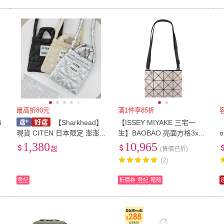
最高折80元
滿1件享85折
i
【Sharkhead】
【ISSEY MIYAKE 三宅一
現貨 CITEN 日本限定 澎澎
生】BAOBAO 亮面方格3x4
衍縫 小背袋 斜背包 側背包
斜背包(米色/小)
1,380
10,965
起
(售價已折)
小包 手提包 黑色 銀色 米白
(2)
登記
折價券
登記
贈險