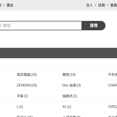
劃
書店
登入
註冊
會員
米-背包
搜尋
資訊電腦
(
10
)
寵物
(
10
)
戶外
取消
傢俱
(
1
)
餐廚用品
(
1
)
ZENDAR
(
20
)
Dior 迪奧
(
3
)
CHAR
取消
7
)
ZENDAR
(
20
)
Dior 迪奧
(
3
)
CELINE
(
1
)
Chloe’ 蔻依
(
18
)
Micha
平裝
(
1
)
抽屜式
(
1
)
H
(
7
)
CELINE
(
1
)
Chloe’ 蔻依
取消
(
18
)
KENZO
(
2
)
SANRIO 三麗鷗
(
12
)
米蘭
(
1
)
平裝
(
1
)
抽屜式
(
1
)
L
(
1
)
XL
(
1
)
15吋
KENZO
(
2
)
SANRIO 三麗鷗
(
12
)
satana
(
1
)
YENDAR 研達
(
1
)
adid
取消
L
(
1
)
XL
(
1
)