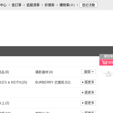
中心
查訂單
追蹤清單
折價券
購物車
登記活動
(
0
)
購物車
展開
用品
(
9
)
攝影器材
(
4
)
TOP
選更多
LES & KEITH
(
25
)
BURBERRY 巴寶莉
(
52
)
CHARLES & KEITH
(
25
)
BURBERRY 巴寶莉
(
52
)
el Kors
(
5
)
BALLY
(
6
)
選更多
Michael Kors
(
5
)
BALLY
(
6
)
精品
(
126
)
BRAUN BUFFEL 德國小
(
1
)
選更多
以上
(
2
)
金牛
米蘭精品
(
126
)
BRAUN BUFFEL 德國
(
1
)
as 愛迪達
(
23
)
Pineapple Outfitter
(
1
)
15吋以上
(
2
)