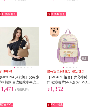
風山茶花鍊條包4色74iy5)
輕便小巧73vd13)
速
折價券
登記
速
折價券
登記
滿1件享9折
附有安全胸扣提升穩定性與舒適度
【MIYUNA 米友娜】父親節
【IMPACT 怡寶】角落小夥
送禮精選 真皮細紋小牛皮Zo
伴 徽章後背包-米配紫 IMQS
rina柔美線條優雅托特包肩背
G008PL
1,471
1,352
(售價已折)
側背包(真皮包包 茶杏色)
折價券
登記
速
登記
贈品