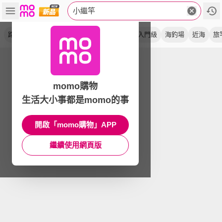
小繼竿
路亞竿
暗影
海釣竿
偷跑竿
釣魚竿
入門級
海釣場
近海
旅
momo購物
生活大小事都是momo的事
開啟「momo購物」APP
繼續使用網頁版