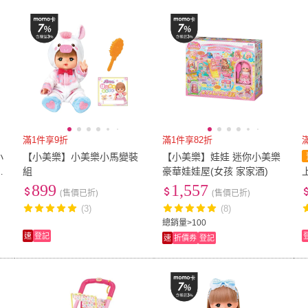
低溫宅配
定期配/分次配
貨
4
及以上
3
及以上
2
及
滿1件享9折
滿1件享82折
小
【小美樂】小美樂小馬變裝
【小美樂】娃娃 迷你小美樂
組
豪華娃娃屋(女孩 家家酒)
899
1,557
(售價已折)
(售價已折)
(3)
(8)
總銷量>100
速
登記
速
折價券
登記