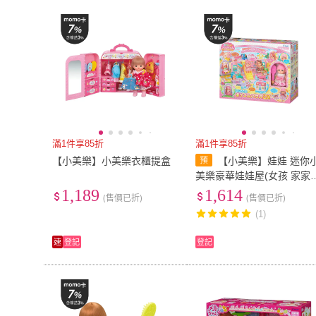
無
(
1
)
滿1件享85折
滿1件享85折
【小美樂】小美樂衣櫃提盒
【小美樂】娃娃 迷你
美樂豪華娃娃屋(女孩 家家
酒)
1,189
1,614
(售價已折)
(售價已折)
(1)
速
登記
登記