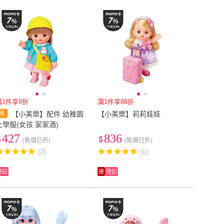
到付款
超商付款
5
式
式
以上
1
及以上
滿1件享9折
滿1件享88折
【小美樂】配件 幼稚園
【小美樂】莉莉娃娃
上學服(女孩 家家酒)
427
836
(售價已折)
(售價已折)
(2)
(1)
登記
速
登記