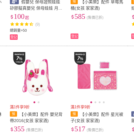
小
假嬰兒 保母證照娃娃
【小美樂】配件 草莓馬
矽膠擬真嬰兒 保母娃娃 月子
桶(女孩 家家酒)
中心教具 育嬰員教具 保母考
100
585
起
(售價已折)
照娃娃 假娃娃 嬰兒模型 M0
(9)
182
總銷量>50
登記
登記
滿1件享9折
滿1件享9折
淋
【小美樂】配件 嬰兒背
【小美樂】配件 星光被
帶2016(女孩 家家酒)
子(女孩 家家酒)
355
517
(售價已折)
(售價已折)