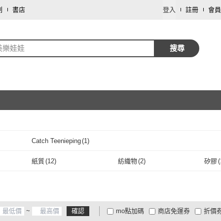
劃
書店
登入
註冊
會員
美樂娃娃
搜尋
取消
Catch Teenieping
(
1
)
取消
Catch Teenieping
(
1
)
紙質
(
12
)
紡織物
(
2
)
矽膠
(
紙質
(
12
)
紡織物
(
2
)
不銹鋼
(
2
)
布
(
17
)
塑料
(
不銹鋼
(
2
)
布
(
17
)
聚丙烯(PP)
(
2
)
PU皮革
(
2
)
PVC
(
~
確認
mo點加碼
商店免運券
折價
聚丙烯(PP)
(
2
)
PU皮革
(
2
)
大家電安心配
大家電快配
商