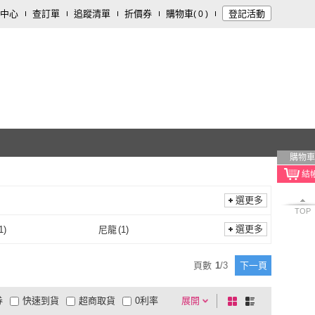
中心
查訂單
追蹤清單
折價券
購物車
登記活動
(
0
)
購物車
選更多
TOP
選更多
1
)
尼龍
(
1
)
矽膠
(
1
)
尼龍
(
1
)
1
)
海綿
(
1
)
頁數
1
/
3
下一頁
塑料
(
1
)
海綿
(
1
)
2
)
ABS
(
2
)
券
快速到貨
超商取貨
0利率
展開
棋
條
PVC
(
2
)
ABS
(
2
)
品有量
有影片
電視購物
盤
列