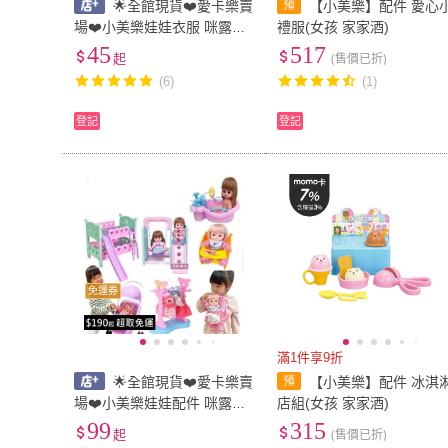
🌟全館現貨❤️愛卡樂賣
【小美樂】配件 愛心
場❤️小美樂娃娃衣服 咪露娃
禮服(女孩 家家酒)
娃衣服 娃娃衣服 美樂衣服
45
517
起
(售價已折)
(賣場二)
(6)
(1)
登記
登記
免運券
滿1件享9折
🌟全館現貨❤️愛卡樂賣
【小美樂】配件 冰淇
場❤️小美樂娃娃配件 咪露娃
店組(女孩 家家酒)
娃配件 娃娃推車 娃娃餐椅
99
315
起
(售價已折)