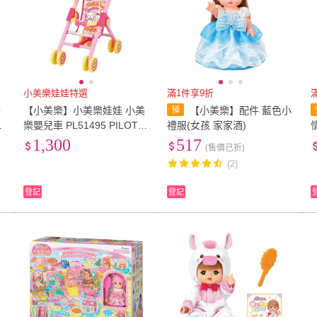
小美樂娃娃特選
滿1件享9折
美
【小美樂】小美樂娃娃 小美
【小美樂】配件 藍色小
1
樂嬰兒車 PL51495 PILOT原
禮服(女孩 家家酒)
廠 公司貨
1,300
517
(售價已折)
(2)
登記
登記