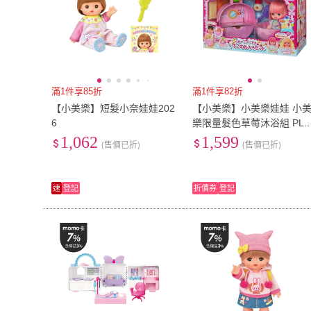
滿1件享85折
滿1件享82折
【小美樂】短髮小奈娃娃202
【小美樂】小美樂娃娃 小
6
樂限量髮色草莓沐浴組 PL5
668 PILOT原廠 公司貨
1,062
1,599
(售價已折)
(售價已折)
速
登記
折價券
登記