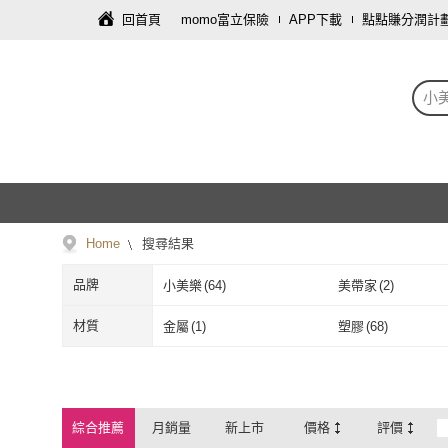
回首頁
momo富立保險
APP下載
點點賺分潤計
小
Home
搜尋結果
品牌
小美樂
(
64
)
美帶家
(
2
)
小美樂
(
64
)
美帶家
(
2
)
材質
金屬
(
1
)
塑膠
(
68
)
金屬
(
1
)
塑膠
(
68
)
實木
(
1
)
貓抓皮
(
2
)
實木
(
1
)
貓抓皮
(
2
)
聚酯纖維
(
3
)
真牛皮
(
2
)
綜合推薦
月銷量
新上市
價格
評價
聚酯纖維
(
3
)
真牛皮
(
2
)
無
(
1
)