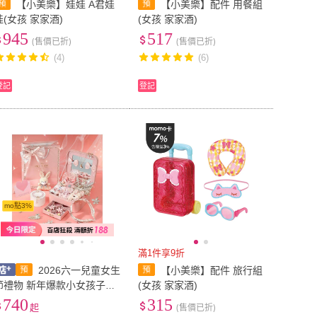
【小美樂】娃娃 A君娃
【小美樂】配件 用餐組
娃(女孩 家家酒)
(女孩 家家酒)
945
517
(售價已折)
(售價已折)
(4)
(6)
登記
登記
mo點3%
滿1件享9折
2026六一兒童女生
【小美樂】配件 旅行組
節禮物 新年爆款小女孩子的
(女孩 家家酒)
生日禮物兒童首飾盒女童玩
740
315
起
(售價已折)
具