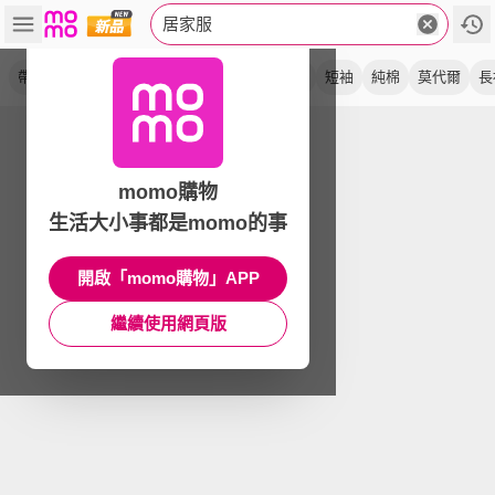
居家服
帶胸墊
睡衣
棉質
睡褲
睡裙
附胸墊
短袖
純棉
莫代爾
長
momo購物
生活大小事都是momo的事
開啟「momo購物」APP
繼續使用網頁版