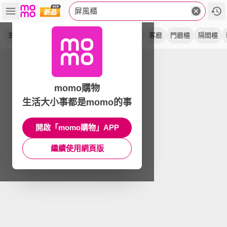
屏風櫃
玄關櫃
隔斷櫃
進門
鞋櫃
遮擋
入戶
客廳
門廳櫃
隔間櫃
momo購物
生活大小事都是momo的事
開啟「momo購物」APP
繼續使用網頁版