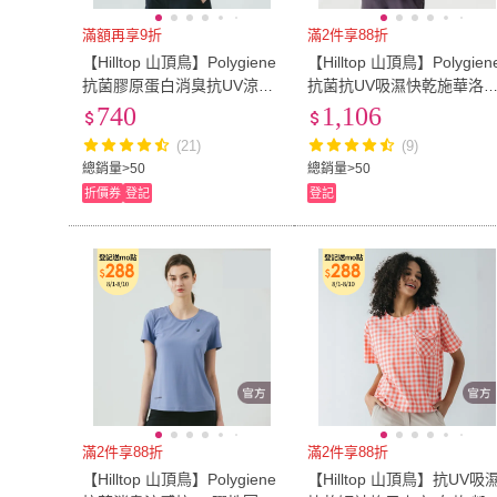
滿額再享9折
滿2件享88折
【Hilltop 山頂鳥】Polygiene
【Hilltop 山頂鳥】Polygien
抗菌膠原蛋白消臭抗UV涼感
抗菌抗UV吸濕快乾施華洛
彈性POLO衫 女款 藍｜PS14
奇燙鑽POLO衫 女款 淺粉｜
740
1,106
XFK3ECE0
PS14XFL1ECF0
(21)
(9)
總銷量>50
總銷量>50
折價券
登記
登記
滿2件享88折
滿2件享88折
【Hilltop 山頂鳥】Polygiene
【Hilltop 山頂鳥】抗UV吸