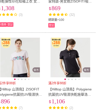
快乾彈性印花短袖上衣 女款
家特談-男女款ZISOFIT/吸
黑色印花｜PS06XF66ECAZ
濕/快乾/抗UV/彈性 短袖T恤
1,308
869
(多款任選)
(3)
(32)
總銷量>100
折價券
登記
登記
滿2件享88折
滿2件享88折
Hilltop 山頂鳥】ZISOFIT
【Hilltop 山頂鳥】Polygiene
Polygiene抗菌抗UV吸濕快乾
抗菌抗UV吸濕快乾施華洛世
印花彈性T恤 女款 粉紅｜PS
奇燙鑽POLO衫 女款 黑｜PS
896
1,106
04XFN0ECF0
14XFL1ECA0
(7)
(2)