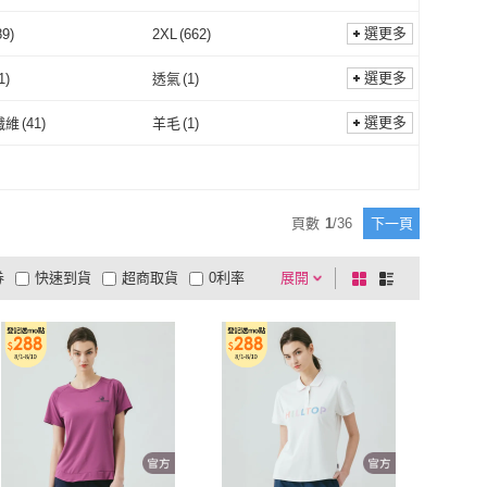
選更多
89
)
2XL
(
662
)
XL
(
889
)
2XL
(
662
)
71公分)
(
123
)
30腰(76公分)
(
207
)
選更多
1
)
透氣
(
1
)
28腰(71公分)
(
123
)
30腰(76公分)
(
207
)
102公分)
(
2
)
42腰(107公分)
(
1
)
保暖
(
1
)
透氣
(
1
)
選更多
纖維
(
41
)
羊毛
(
1
)
40腰(102公分)
(
2
)
42腰(107公分)
(
1
)
43
(
10
)
彈性纖維
(
41
)
羊毛
(
1
)
41
(
8
)
43
(
10
)
m~150cm
(
4
)
151cm~160cm
(
4
)
頁數
1
/
36
下一頁
141cm~150cm
(
4
)
151cm~160cm
(
4
)
券
快速到貨
超商取貨
0利率
展開
棋
條
品有量
有影片
電視購物
盤
列
到付款
超商付款
5
式
式
以上
1
及以上