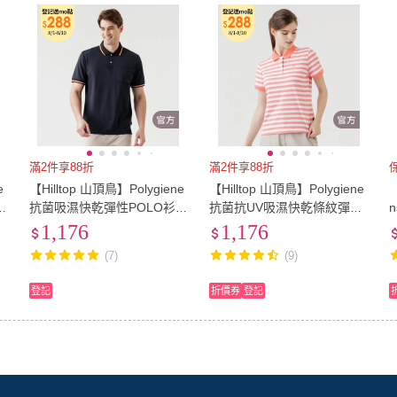
滿2件享88折
滿2件享88折
e
【Hilltop 山頂鳥】Polygiene
【Hilltop 山頂鳥】Polygiene
【
L
抗菌吸濕快乾彈性POLO衫
抗菌抗UV吸濕快乾條紋彈性
C
男款 黑｜PS14XMM7ECA0
POLO衫 女款 橘白｜PS14X
1,176
1,176
FL5ECGW
4
(7)
(9)
登記
折價券
登記