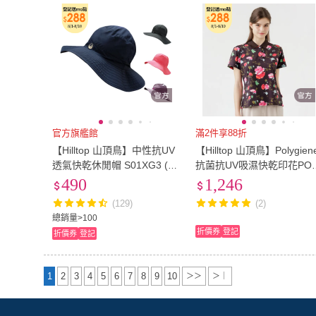
官方旗艦館
滿2件享88折
【Hilltop 山頂鳥】中性抗UV
【Hilltop 山頂鳥】Polygien
透氣快乾休閒帽 S01XG3 (四
抗菌抗UV吸濕快乾印花PO
款任選)｜PS01XXG3ECE0
O衫 女款 黑｜PS14XFL7E
490
1,246
AZ
(129)
(2)
總銷量>100
折價券
登記
折價券
登記
1
2
3
4
5
6
7
8
9
10
＞＞
＞｜