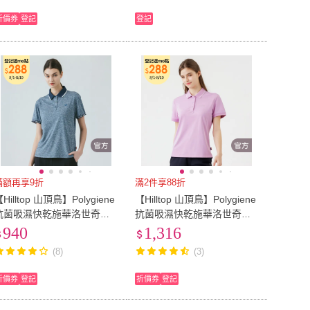
折價券
登記
登記
滿額再享9折
滿2件享88折
Hilltop 山頂鳥】Polygiene
【Hilltop 山頂鳥】Polygiene
抗菌吸濕快乾施華洛世奇縫
抗菌吸濕快乾施華洛世奇燙
釦POLO衫 女款 陶藍｜PS14
鑽彈性POLO衫 女款 紫｜PS
940
1,316
FJ8ECE0
14XFL3ECJ0
(8)
(3)
折價券
登記
折價券
登記