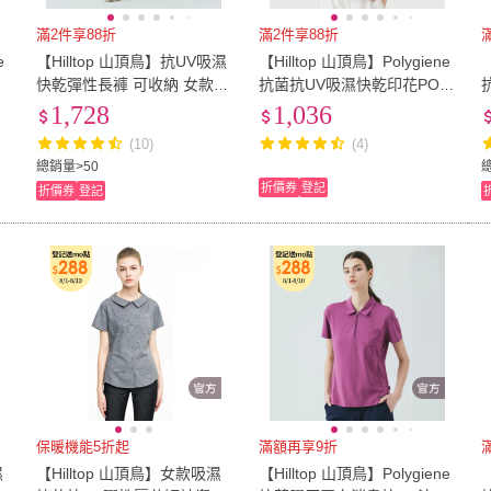
滿2件享88折
滿2件享88折
e
【Hilltop 山頂鳥】抗UV吸濕
【Hilltop 山頂鳥】Polygiene
【
世
快乾彈性長褲 可收納 女款
抗菌抗UV吸濕快乾印花POL
藍｜PS07XFQ0ECE0
O衫 女款 藍｜PS14XFL2EC
1,728
1,036
EZ
(10)
(4)
總銷量>50
折價券
登記
折價券
登記
保暖機能5折起
滿額再享9折
濕
【Hilltop 山頂鳥】女款吸濕
【Hilltop 山頂鳥】Polygiene