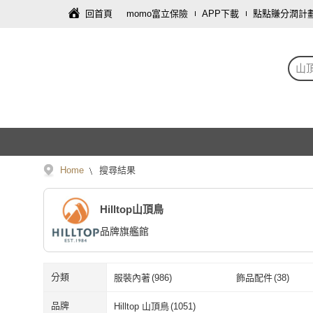
回首頁
momo富立保險
APP下載
點點賺分潤計
山
Home
搜尋結果
Hilltop山頂鳥
品牌旗艦館
分類
服裝內著
(
986
)
飾品配件
(
38
)
品牌
Hilltop 山頂鳥
(
1051
)