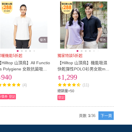
保暖機能5折起
獨家特談5折起
Hilltop 山頂鳥】All Functio
【Hilltop 山頂鳥】機能吸濕
ns Polygiene 女款抗菌吸濕
快乾彈性POLO衫男女款mo
快乾抗UV簡約 POLO衫 PS1
mo獨家特談(多款任選)
940
1,299
XFI1 白
(4)
(11)
總銷量>50
折價券
登記
登記
頁數
1
/
36
下一頁