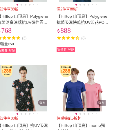
滿2件享88折
滿2件享88折
Hilltop 山頂鳥】Polygiene
【Hilltop 山頂鳥】Polygiene
抗菌消臭涼感抗UV彈性圓領
抗菌吸濕快乾抗UV印花POL
T恤 女款 深葡萄紫｜PS04X
O衫 女款 白｜PS14XFK1EC
768
888
FM3ECJ2
B0
(3)
(8)
總銷量>50
折價券
登記
折價券
登記
滿2件享88折
保暖機能5折起
【Hilltop 山頂鳥】抗UV吸濕
【Hilltop 山頂鳥】momo獨