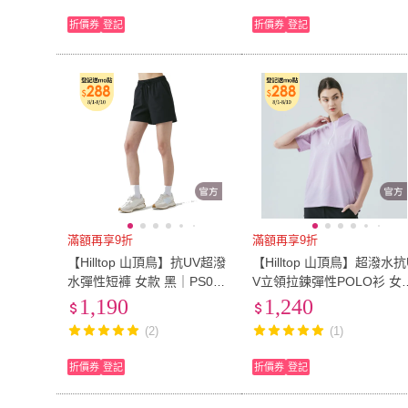
折價券
登記
折價券
登記
滿額再享9折
滿額再享9折
【Hilltop 山頂鳥】抗UV超潑
【Hilltop 山頂鳥】超潑水抗
水彈性短褲 女款 黑｜PS09X
V立領拉鍊彈性POLO衫 女
F76ECA0
紫｜PS14XFK4ECJ0
1,190
1,240
(2)
(1)
折價券
登記
折價券
登記