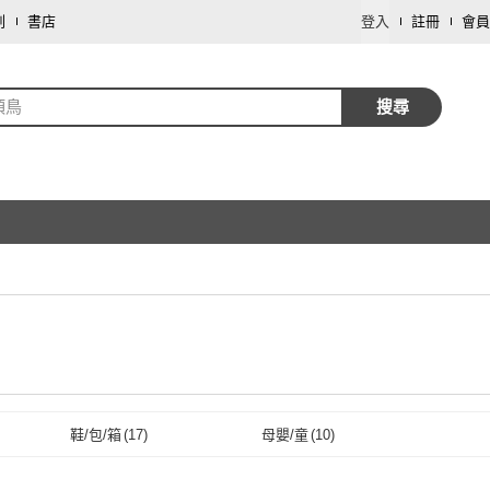
劃
書店
登入
註冊
會員
頂鳥
搜尋
鞋/包/箱
(
17
)
母嬰/童
(
10
)
取消