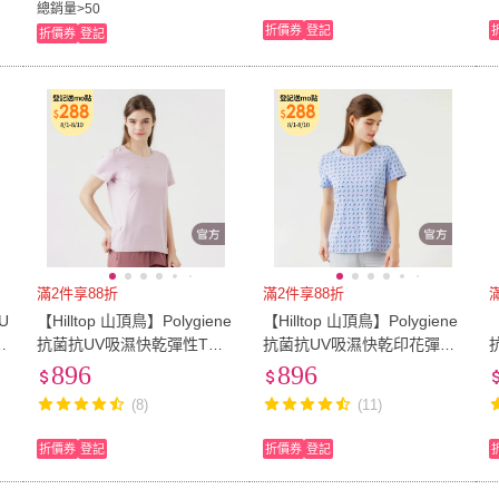
總銷量>50
折價券
登記
折價券
登記
滿2件享88折
滿2件享88折
U
【Hilltop 山頂鳥】Polygiene
【Hilltop 山頂鳥】Polygiene
【
款
抗菌抗UV吸濕快乾彈性T恤
抗菌抗UV吸濕快乾印花彈性
女款 粉紫｜PS04XFN2ECJ0
T恤 女款 藍底小花｜PS04X
896
896
FN3ECEZ
X
(8)
(11)
折價券
登記
折價券
登記