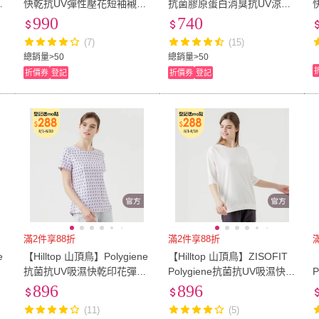
紅
快乾抗UV彈性壓花短袖襯衫
抗菌膠原蛋白消臭抗UV涼感
S06F60黑
彈性POLO衫 女款 紫｜PS14
990
740
XFK3ECJ0
(7)
(15)
總銷量>50
總銷量>50
折價券
登記
折價券
登記
滿2件享88折
滿2件享88折
e
【Hilltop 山頂鳥】Polygiene
【Hilltop 山頂鳥】ZISOFIT
【
領
抗菌抗UV吸濕快乾印花彈性
Polygiene抗菌抗UV吸濕快乾
C
T恤 女款 粉底小花｜PS04X
五分袖T恤 女款 白｜PS04X
896
896
FN3ECFZ
FN1ECB0
(11)
(5)