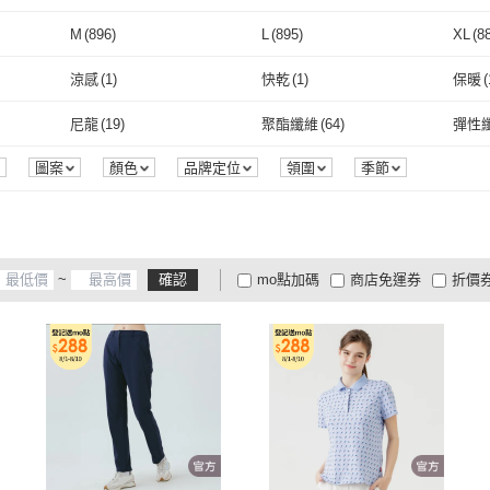
取消
M
(
896
)
L
(
895
)
XL
(
8
取消
M
(
896
)
L
(
895
)
24腰(61公分)
(
1
)
26腰(66公分)
(
120
)
28腰(
涼感
(
1
)
快乾
(
1
)
保暖
(
24腰(61公分)
(
1
)
26腰(66公分)
取消
(
120
)
36腰(91公分)
(
92
)
38腰(97公分)
(
56
)
40腰(
涼感
(
1
)
快乾
(
1
)
尼龍
(
19
)
聚酯纖維
(
64
)
彈性
135
)
36腰(91公分)
(
92
)
38腰(97公分)
(
56
)
17
(
2
)
40
(
5
)
41
(
8
)
尼龍
(
19
)
聚酯纖維
(
64
)
圖案
顏色
品牌定位
領圍
季節
(
1
)
17
(
2
)
40
(
5
)
121cm~130cm
(
4
)
131cm~140cm
(
4
)
141c
m
(
4
)
121cm~130cm
(
4
)
131cm~140cm
(
4
)
25-27cm
(
1
)
~
確認
mo點加碼
商店免運券
折價
25-27cm
(
1
)
大家電安心配
大家電快配
商
低溫宅配
定期配/分次配
貨
4
及以上
3
及以上
2
及