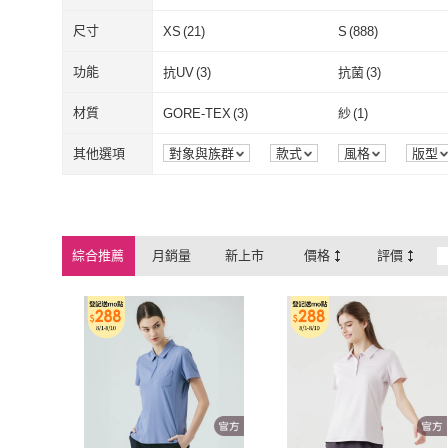
Hilltop 山頂鳥
(
1051
)
尺寸
XS
(
21
)
S
(
888
)
XS
(
21
)
S
(
888
)
3XL
(
56
)
Free
(
35
)
功能
抗UV
(
3
)
抗菌
(
3
)
3XL
(
56
)
Free
(
35
)
32腰(81公分)
(
207
)
34腰(86公分)
(
135
)
抗UV
(
3
)
抗菌
(
3
)
防潑水
(
1
)
吸濕排汗
(
2
)
材質
GORE-TEX
(
3
)
紗
(
1
)
32腰(81公分)
(
207
)
34腰(86公分)
(
44腰(112公分)
(
1
)
46腰(117公分)
(
1
)
防潑水
(
1
)
吸濕排汗
(
2
)
GORE-TEX
(
3
)
紗
(
1
)
其它
(
951
)
其他選項
對象與族群
款式
風格
版型
44腰(112公分)
(
1
)
46腰(117公分)
101cm~110cm
(
2
)
111cm~120cm
(
4
)
其它
(
951
)
101cm~110cm
(
2
)
111cm~120c
161cm~170cm
(
2
)
22-27cm
(
3
)
綜合推薦
月銷量
新上市
價格
評價
161cm~170cm
(
2
)
22-27cm
(
3
)