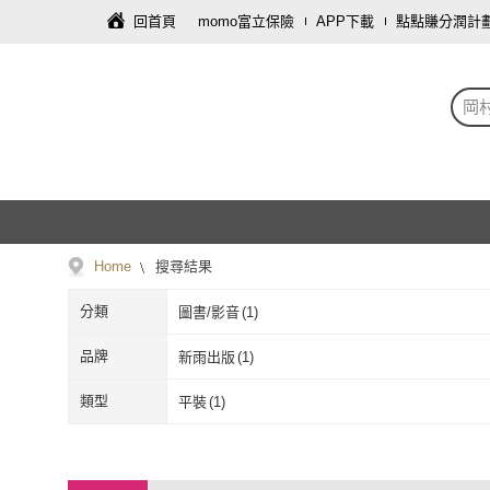
回首頁
momo富立保險
APP下載
點點賺分潤計
岡
Home
搜尋結果
分類
圖書/影音
(
1
)
品牌
新雨出版
(
1
)
新雨出版
(
1
)
類型
平裝
(
1
)
平裝
(
1
)