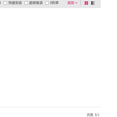
券
快速到貨
超商取貨
0利率
展開
棋
條
品有量
有影片
電視購物
盤
列
到付款
超商付款
5
式
式
以上
1
及以上
頁數
1
/
1