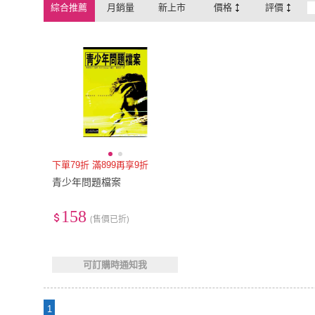
綜合推薦
月銷量
新上市
價格
評價
下單79折 滿899再享9折
青少年問題檔案
158
(售價已折)
可訂購時通知我
1