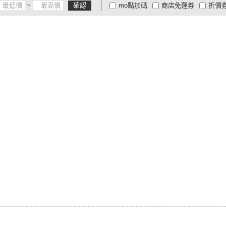
~
確認
mo點加碼
商店免運券
折價
大家電安心配
大家電快配
商
低溫宅配
定期配/分次配
貨
4
及以上
3
及以上
2
及