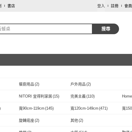
劃
書店
登入
註冊
會員
板餐桌
搜尋
餐廚用品
(
2
)
戶外用品
(
2
)
取消
NITORI 宜得利家居
(
15
)
完美主義
(
110
)
Home
取消
NITORI 宜得利家居
(
15
)
完美主義
(
110
)
BODEN
(
128
)
TAMZU 潭祖
(
1
)
靚白
)
寬90cm-119cm
(
145
)
寬120cm-149cm
(
471
)
寬150
BODEN
(
128
)
TAMZU 潭祖
取消
(
1
)
俱工場
(
1
)
H&D 東稻家居
(
40
)
RICHOME
(
5
)
MUN
(
278
)
寬90cm-119cm
(
145
)
寬120cm-149cm
(
471
)
50-99公分
(
1
)
旋轉底座
(
2
)
其他
(
2
)
Y 傢俱工場
(
1
)
H&D 東稻家居
(
40
)
RICHOME
(
5
)
SW 左鄰右舍
(
5
)
大象傢俱
(
4
)
Happy
50-99公分
(
1
)
取消
旋轉底座
(
2
)
其他
(
2
)