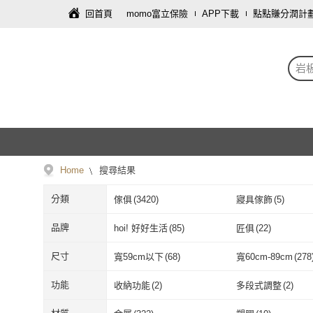
回首頁
momo富立保險
APP下載
點點賺分潤計
岩
Home
搜尋結果
分類
傢俱
(
3420
)
寢具傢飾
(
5
)
品牌
hoi! 好好生活
(
85
)
匠俱
(
22
)
hoi! 好好生活
(
85
)
匠俱
(
22
)
Taoshop 淘家舖
(
330
)
IDEA
(
6
)
尺寸
寬59cm以下
(
68
)
寬60cm-89cm
(
278
Taoshop 淘家舖
(
330
)
IDEA
(
6
)
Lagoon
(
2
)
A FACTORY 傢
寬59cm以下
(
68
)
寬60cm-89cm
35公分以下
(
1
)
36-41公分
(
3
)
功能
收納功能
(
2
)
多段式調整
(
2
)
Lagoon
(
2
)
A FACTOR
ASSARI
(
6
)
麗得傢居
(
8
)
35公分以下
(
1
)
36-41公分
(
3
)
收納功能
(
2
)
多段式調整
(
2
)