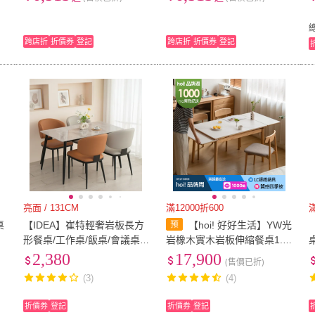
桌/吃飯桌/輕奢餐桌丨CZ-36
桌/吃飯桌/輕奢餐桌丨CZ-37
跨店折
折價券
登記
跨店折
折價券
登記
亮面 / 131CM
滿12000折600
桌
【IDEA】崔特輕奢岩板長方
【hoi! 好好生活】YW光
形餐桌/工作桌/飯桌/會議桌/
岩橡木實木岩板伸縮餐桌1.9
休閒桌/方桌(2色任選)
5M 原木色 Y150R18
2,380
17,900
(售價已折)
(3)
(4)
折價券
登記
折價券
登記