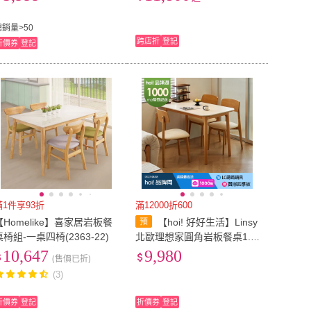
長方形餐桌 CZ-27
總銷量>50
跨店折
登記
折價券
登記
滿1件享93折
滿12000折600
【Homelike】喜家居岩板餐
【hoi! 好好生活】Linsy
桌椅組-一桌四椅(2363-22)
北歐理想家圓角岩板餐桌1.3
M 原木色 UD1R
10,647
9,980
(售價已折)
(3)
折價券
登記
折價券
登記