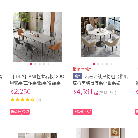
最高享5折
奢
【IDEA】AMI輕奢岩板120C
岩板洽談桌椅組合貓爪
待
M餐桌/工作桌/飯桌/會議桌/
皮椅商務接待桌小圓桌陽臺
休閒桌(2色任選)
休閒咖啡輕奢餐桌
2,250
4,591
起
(售價已折)
(5)
折價券
登記
折價券
登記