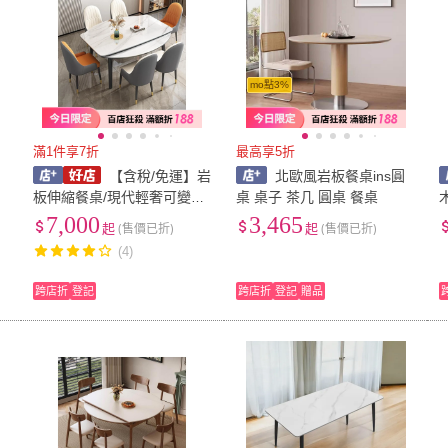
mo點3%
滿1件享7折
最高享5折
圓
【含稅/免運】岩
北歐風岩板餐桌ins圓
廳
板伸縮餐桌/現代輕奢可變圓
桌 桌子 茶几 圓桌 餐桌
桌/小戶型餐桌椅組合/一桌兩
7,000
3,465
起
(售價已折)
起
(售價已折)
用省空間/防刮耐磨抗污設計
(4)
CZ-15
跨店折
登記
跨店折
登記
贈品