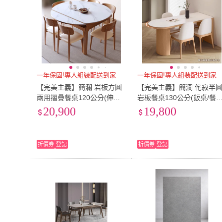
一年保固!專人組裝配送到家
一年保固!專人組裝配送到家
【完美主義】簡瀾 岩板方圓
【完美主義】簡瀾 侘寂半
兩用摺疊餐桌120公分(伸縮
岩板餐桌130公分(飯桌/餐
餐桌 圓桌 飯桌)
桌/邊桌)
20,900
19,800
折價券
登記
折價券
登記