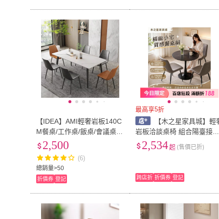
最高享5折
【IDEA】AMI輕奢岩板140C
【木之星家具城】輕
M餐桌/工作桌/飯桌/會議桌/
岩板洽談桌椅 組合陽臺接
休閒桌(2色任選)
桌 小茶臺 茶桌 奶茶店休閒
2,500
2,534
起
(售價已折)
小圓桌 餐桌
(6)
總銷量>50
跨店折
折價券
登記
折價券
登記