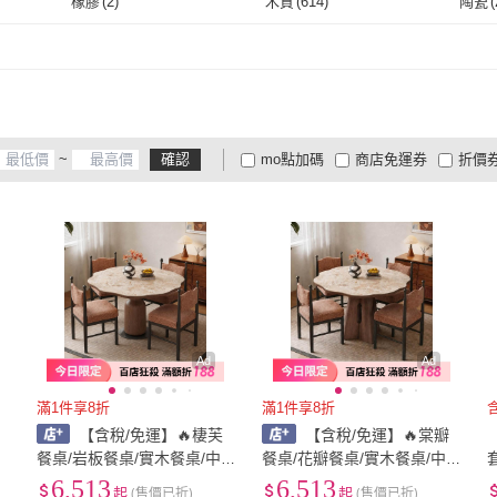
橡膠
(
2
)
木質
(
614
)
陶瓷
(
SW 左鄰右舍
(
5
)
大象傢俱
(
4
)
4
)
obis
(
106
)
HOLA
(
2
)
AND
橡膠
(
2
)
木質
(
614
)
綜合媒材
(
7
)
合成板
(
44
)
板料
(
汀堡
(
44
)
obis
(
106
)
HOLA
(
2
)
ONE HOUSE
(
2
)
唯熙傢俱
(
1
)
Tro
綜合媒材
(
7
)
合成板
(
44
)
不銹鋼
(
29
)
鋼
(
40
)
布
(
11
ONE HOUSE
(
2
)
唯熙傢俱
(
1
)
JU JIA JIA 居家家
(
7
)
YMY VOGUE
(
1
)
木匠
不銹鋼
(
29
)
鋼
(
40
)
海綿
(
5
)
聚酯纖維
(
3
)
泡棉
(
~
確認
mo點加碼
商店免運券
折價
JU JIA JIA 居家家
(
7
)
YMY VOGUE
(
1
)
海綿
(
5
)
聚酯纖維
(
3
)
其他
(
369
)
大家電安心配
大家電快配
商
低溫宅配
定期配/分次配
貨
其他
(
369
)
4
及以上
3
及以上
2
及
Ad
Ad
滿1件享8折
滿1件享8折
【含稅/免運】🔥棲芙
【含稅/免運】🔥棠瓣
餐桌/岩板餐桌/實木餐桌/中
餐桌/花瓣餐桌/實木餐桌/中
古風餐桌/家用餐桌/餐廳餐
古風餐桌/家用餐桌/餐廳餐
6,513
6,513
起
(售價已折)
起
(售價已折)