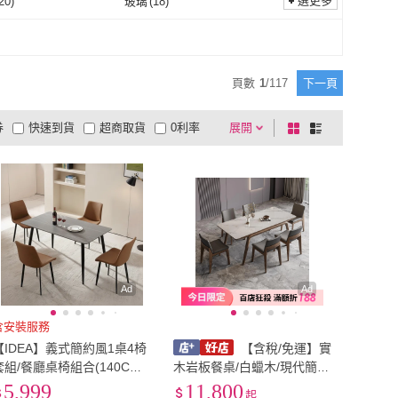
選更多
20
)
玻璃
(
18
)
HappyLife
(
2
)
文創集
(
10
)
YMAY2
(
2
)
E-home
(
5
)
陶瓷
(
20
)
玻璃
(
18
)
195
)
礦物
(
225
)
ANDYMAY2
(
2
)
E-home
(
5
)
home 拓家設計家具
(
5
)
品愛生活
(
1
)
板料
(
195
)
礦物
(
225
)
)
塑料
(
7
)
頁數
1
/
117
下一頁
Trohome 拓家設計家具
(
5
)
品愛生活
(
1
)
先生
(
1
)
GREEN HOUSE 綠屋家
(
6
)
布
(
11
)
塑料
(
7
)
26
)
鋁製
(
4
)
居
券
快速到貨
超商取貨
0利率
展開
棋
條
木匠先生
(
1
)
GREEN HOUSE 綠屋家
(
6
)
泡棉
(
26
)
鋁製
(
4
)
品有量
有影片
電視購物
盤
列
居
到付款
超商付款
5
式
式
以上
1
及以上
Ad
Ad
含安裝服務
【IDEA】義式簡約風1桌4椅
【含稅/免運】實
套組/餐廳桌椅組合(140CM
木岩板餐桌/白蠟木/現代簡約
岩板餐桌+休閒椅 戶外椅)
北歐輕奢/進口白色亮光岩板/
5,999
11,800
起