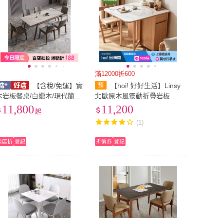
滿12000折600
【含稅/免運】實
【hoi! 好好生活】Linsy
木岩板餐桌/白蠟木/現代簡約
北歐原木風靈動折疊岩板餐
北歐輕奢/進口白色亮光岩板/
桌1.4M 原木色 OU2R
11,800
11,200
起
長方形餐桌 CZ-27
(1)
跨店折
登記
折價券
登記