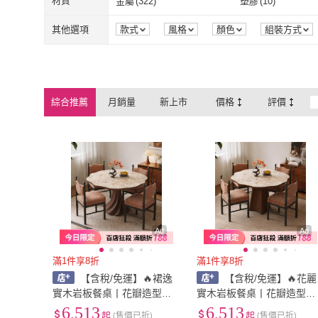
材質
金屬
(
322
)
塑膠
(
10
)
ASSARI
(
6
)
麗得傢居
(
8
)
AS 雅司設計
(
20
)
Hampton 漢汀堡
(
4
金屬
(
322
)
塑膠
(
10
)
紡織物
(
2
)
人造皮革
(
30
)
其他選項
款式
風格
顏色
組裝方式
AS 雅司設計
(
20
)
Hampton 漢
WAKUHOME 瓦酷家具
(
2
)
本木
(
3
)
紡織物
(
2
)
人造皮革
(
30
)
實木
(
327
)
貓抓皮
(
6
)
WAKUHOME 瓦酷家具
(
2
)
本木
(
3
)
橙家居·家具
(
7
)
藍色的熊
(
1
)
實木
(
327
)
貓抓皮
(
6
)
鐵材
(
66
)
塑鋼
(
10
)
綜合推薦
月銷量
新上市
價格
評價
橙家居·家具
(
7
)
藍色的熊
(
1
)
巧可
(
4
)
和和居家
(
4
)
鐵材
(
66
)
塑鋼
(
10
)
聚丙烯(PP)
(
2
)
PU皮革
(
12
)
巧可
(
4
)
和和居家
(
4
)
聚丙烯(PP)
(
2
)
PU皮革
(
12
)
Ad
Ad
滿1件享8折
滿1件享8折
【含稅/免運】🔥裙逸
【含稅/免運】🔥花麗
實木岩板餐桌丨花瓣造型餐
實木岩板餐桌丨花瓣造型餐
桌丨中古風家用餐桌丨餐廳
桌丨中古風餐桌丨家用餐廳
6,513
6,513
起
(售價已折)
起
(售價已折)