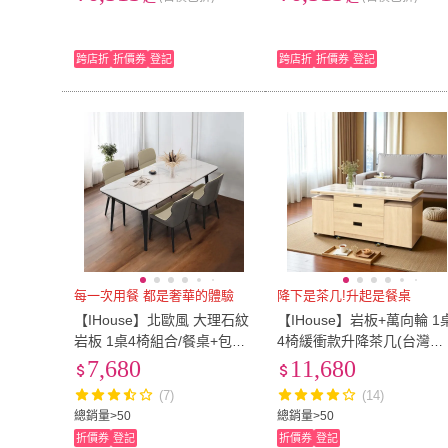
吃飯桌丨岩板餐桌 | CZ-40
吃飯桌丨CZ-41
跨店折
折價券
登記
跨店折
折價券
登記
每一次用餐 都是奢華的體驗
降下是茶几!升起是餐桌
【IHouse】北歐風 大理石紋
【IHouse】岩板+萬向輪 1
岩板 1桌4椅組合/餐桌+包覆
4椅緩衝款升降茶几(台灣製
型餐椅/餐廳組合
木心板工作桌餐桌變形金剛
7,680
11,680
多功能桌)
(7)
(14)
總銷量>50
總銷量>50
折價券
登記
折價券
登記