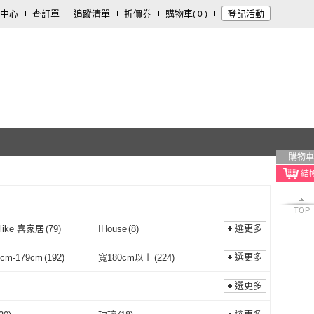
中心
查訂單
追蹤清單
折價券
購物車
登記活動
(
0
)
購物車
TOP
選更多
like 喜家居
(
79
)
IHouse
(
8
)
Homelike 喜家居
(
79
)
IHouse
(
8
)
家居
(
1
)
多瓦娜
(
6
)
選更多
cm-179cm
(
192
)
寬180cm以上
(
224
)
靚白家居
(
1
)
多瓦娜
(
6
)
A 家居
(
134
)
柏蒂家居
(
21
)
寬150cm-179cm
(
192
)
寬180cm以上
(
224
)
選更多
MUNA 家居
(
134
)
柏蒂家居
(
21
)
Life
(
2
)
文創集
(
10
)