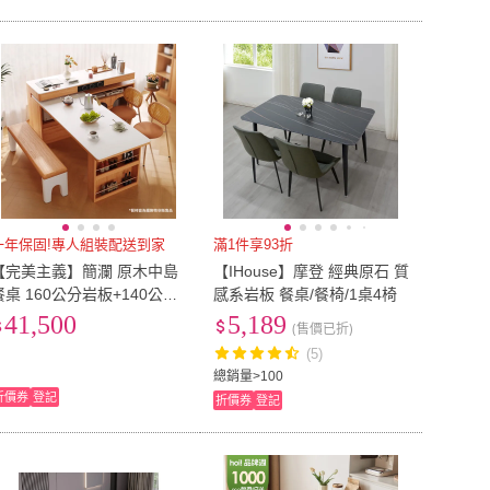
一年保固!專人組裝配送到家
滿1件享93折
【完美主義】簡瀾 原木中島
【IHouse】摩登 經典原石 質
餐桌 160公分岩板+140公分
感系岩板 餐桌/餐椅/1桌4椅
中島(餐廚桌 收納櫃 電器櫃
41,500
5,189
(售價已折)
台灣電壓)
(5)
總銷量>100
折價券
登記
折價券
登記