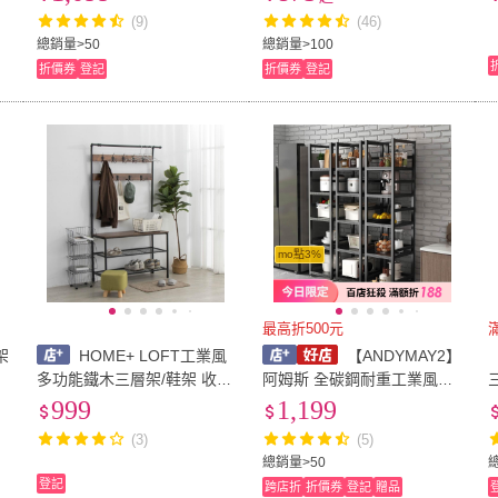
層架 廚房置物架 隙縫架)
架/鐵架/層架
(9)
(46)
總銷量>50
總銷量>100
折價券
登記
折價券
登記
mo點3%
最高折500元
架
HOME+ LOFT工業風
【ANDYMAY2】
多功能鐵木三層架/鞋架 收納
阿姆斯 全碳鋼耐重工業風五
層架
層收納架_39x46x170CM
999
1,199
（書架 鞋架 收納櫃 書櫃 層
(3)
(5)
架 電器架 廚房收納 置物
總銷量>50
櫃）
登記
跨店折
折價券
登記
贈品