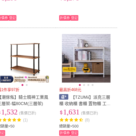
層架 廚房置物架 隙縫架)
層架 廚房置物架 隙縫架)
折價券
登記
折價券
登記
mo點3%
滿1件享97折
最高折468元
【潮傢俬】騎士精神工業風
【TZUMii】派克三層
三層架-幅80CM(三層架)
櫃 收納櫃 書櫃 置物櫃 工業
風層架 收納架 鐵架
1,532
1,631
(售價已折)
(售價已折)
(1)
(8)
總銷量>50
總銷量>500
登記
折價券
登記