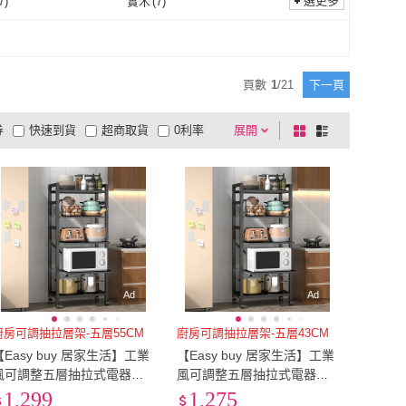
選更多
7
)
實木
(
7
)
COLOR ME
(
1
)
YU Living 信歐傢居
(
5
)
 安室家
(
2
)
AAA
(
1
)
板料
(
7
)
實木
(
7
)
94
)
塑鋼
(
3
)
H&R 安室家
(
2
)
AAA
(
1
)
(
2
)
旺家居生活
(
1
)
鐵材
(
94
)
塑鋼
(
3
)
不鏽鋼
(
2
)
不鏽鋼
(
2
)
頁數
1
/
21
下一頁
LiFArt
(
2
)
旺家居生活
(
1
)
rs 安達斯
(
1
)
MOOG 沐格
(
1
)
304不鏽鋼
(
2
)
不鏽鋼
(
2
)
複合性材料
(
1
)
券
快速到貨
超商取貨
0利率
展開
棋
條
Anders 安達斯
(
1
)
MOOG 沐格
(
1
)
鋼
(
1
)
複合性材料
(
1
)
品有量
有影片
電視購物
盤
列
到付款
超商付款
5
式
式
以上
1
及以上
Ad
Ad
廚房可調抽拉層架-五層55CM
廚房可調抽拉層架-五層43CM
【Easy buy 居家生活】工業
【Easy buy 居家生活】工業
風可調整五層抽拉式電器架-
風可調整五層抽拉式電器架-
55CM三抽拉(電器收納架 五
43CM三抽拉(電器收納架 五
1,299
1,275