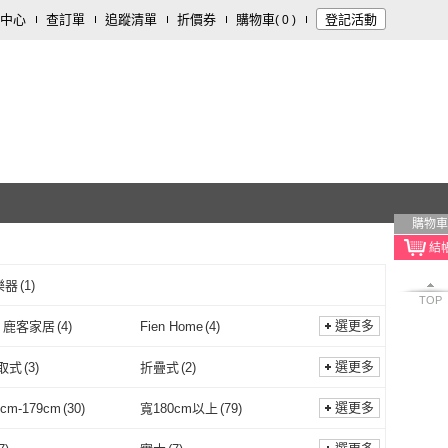
中心
查訂單
追蹤清單
折價券
購物車
登記活動
(
0
)
購物車
樂器
(
1
)
TOP
選更多
ok 鹿客家居
(
4
)
Fien Home
(
4
)
Clook 鹿客家居
(
4
)
Fien Home
(
4
)
藏室
(
2
)
ONE HOUSE
(
1
)
選更多
取式
(
3
)
折疊式
(
2
)
生活藏室
(
2
)
ONE HOUSE
(
1
)
needs 日需百備
(
4
)
Cargo
(
6
)
斜/直取式
(
3
)
折疊式
(
2
)
選更多
cm-179cm
(
30
)
寬180cm以上
(
79
)
dayneeds 日需百備
(
4
)
Cargo
(
6
)
OR ME
(
1
)
YU Living 信歐傢居
(
5
)
寬150cm-179cm
(
30
)
寬180cm以上
(
79
)