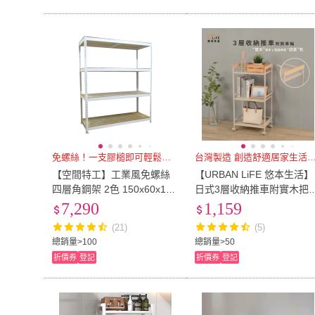
免螺絲！一支膠槌即可輕鬆組裝
台灣製造 創造舒適居家生
【空間特工】工業風免螺絲
【URBAN LiFE 悠本生活】
四層角鋼架 2色 150x60x180
日式3層收納推車附實木把
cm(置物架/層架/收納架/展示
(收納置物架多功能三層架
7,290
1,159
架/倉儲貨架/耐重層架)
業風推車廚房收納架台灣製
(21)
(5)
總銷量>100
總銷量>50
折價券
登記
折價券
登記