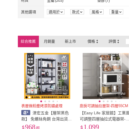
42-49公分
(
1
)
材質
金屬
(
203
)
塑膠
(
7
)
ANDYMAY2
(
1
)
HOPMA
(
2
)
日創生活
(
2
)
BuyJM
(
3
)
42-49公分
(
1
)
金屬
(
203
)
塑膠
(
7
)
不銹鋼
(
2
)
鋼
(
6
)
其他選項
適用於
款式
風格
重量
日創生活
(
2
)
BuyJM
(
3
)
柏蒂家居
(
4
)
BODEN
(
8
)
不銹鋼
(
2
)
鋼
(
6
)
PVC
(
5
)
ABS
(
1
)
柏蒂家居
(
4
)
BODEN
(
8
)
固得家俬
(
3
)
PiNYU 品柚生活
PVC
(
5
)
ABS
(
1
)
高碳鋼
(
2
)
鋁
(
2
)
綜合推薦
月銷量
新上市
價格
評價
固得家俬
(
3
)
PiNYU 品
STYLE 格調
(
1
)
YCD
(
1
)
高碳鋼
(
2
)
鋁
(
2
)
無
(
2
)
STYLE 格調
(
1
)
YCD
(
1
)
無
(
2
)
Ad
Ad
表層做粉塵烤漆防鏽處理
廚房可調抽拉層架-四層55CM
津宏五金【層架黑色
【Easy Life 家居館】工業
款】 免螺絲角鋼 台灣出貨
可調整四層抽拉式電器架-5
非偏遠免運 角鋼架/耐重置物
CM兩抽拉(電器收納架 四
968
1,099
起