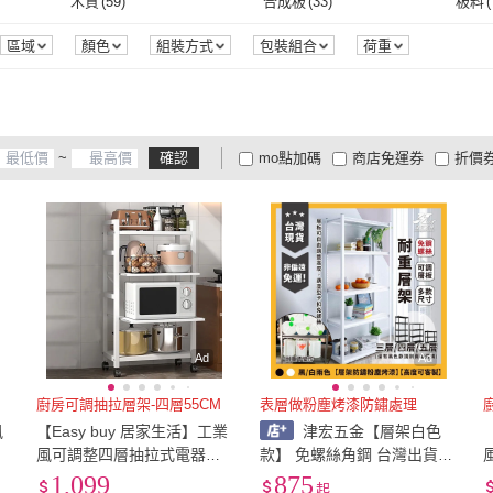
木質
(
59
)
合成板
(
33
)
板料
(
MINE 家居
(
1
)
LAVIDA 育兒好好玩
(
2
)
Homelike 喜家居
(
4
)
LOGIS
(
2
)
H&R
木質
(
59
)
合成板
(
33
)
竹
(
1
)
塑料
(
2
)
鐵材
(
區域
顏色
組裝方式
包裝組合
荷重
Homelike 喜家居
(
4
)
LOGIS
(
2
)
撥撥的架子
(
2
)
唯熙傢俱
(
5
)
LiFArt
竹
(
1
)
塑料
(
2
)
無
(
1
)
其他
(
8
)
304
撥撥的架子
(
2
)
唯熙傢俱
(
5
)
傢飾館
(
2
)
小麥購物
(
1
)
拜爾家居
(
3
)
Ande
無
(
1
)
其他
(
8
)
鋁合金
(
3
)
鐵
(
4
)
鋼
(
1
)
~
確認
mo點加碼
商店免運券
折價
柚生活傢飾館
(
2
)
小麥購物
(
1
)
拜爾家居
(
3
)
鋁合金
(
3
)
鐵
(
4
)
大家電安心配
大家電快配
商
低溫宅配
定期配/分次配
貨
4
及以上
3
及以上
2
及
Ad
Ad
廚房可調抽拉層架-四層55CM
表層做粉塵烤漆防鏽處理
風
【Easy buy 居家生活】工業
津宏五金【層架白色
5
風可調整四層抽拉式電器架-
款】 免螺絲角鋼 台灣出貨
層
55CM兩抽拉(電器收納架 四
非偏遠免運 角鋼架/耐重置物
1,099
875
起