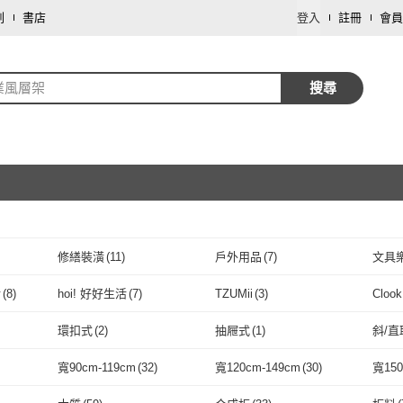
劃
書店
登入
註冊
會員
業風層架
搜尋
修繕裝潢
(
11
)
戶外用品
(
7
)
文具
取消
活
(
8
)
hoi! 好好生活
(
7
)
TZUMii
(
3
)
Clo
取消
居家生活
(
8
)
hoi! 好好生活
(
7
)
TZUMii
(
3
)
4
)
URBAN LiFE 悠本生活
(
2
)
Akira
(
2
)
生活
環扣式
(
2
)
抽屜式
(
1
)
斜/直
家居館
(
4
)
URBAN LiFE 悠本生活
(
2
)
Akira
取消
(
2
)
IDEA
(
2
)
澄境
(
1
)
day
環扣式
(
2
)
抽屜式
(
1
)
配件
(
1
)
方形水槽
(
1
)
寬90cm-119cm
(
32
)
寬120cm-149cm
(
30
)
寬150
IDEA
(
2
)
澄境
(
1
)
MINE 家居
(
1
)
LAVIDA 育兒好好玩
(
2
)
COL
配件
(
1
)
方形水槽
取消
(
1
)
(
50
)
寬90cm-119cm
(
32
)
寬120cm-149cm
(
30
)