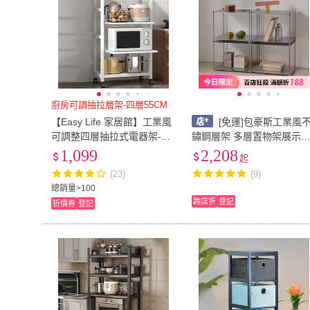
廚房可調抽拉層架-四層55CM
【Easy Life 家居館】工業風
[免運]包豪斯工業風
可調整四層抽拉式電器架-55
鏽鋼層架 多層置物架展示
CM兩抽拉(電器收納架 四層
客廳邊櫃收納 極簡設計 自
1,099
2,208
起
架 廚房置物架 隙縫架)
組合 商用家居兩用
(23)
(9)
總銷量>100
跨店折
登記
折價券
登記