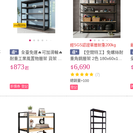
mo點3%
經SGS認證單層耐重200kg
不
全臺免運🔥可加滑輪🔥
【空間特工】免螺絲耐
架
耐重工業風置物層架 貨架 角
重角鋼層架 2色 180x60x180
由
鋼置物架 收納架 置物鐵架
cm 四層收納置物櫃 倉儲貨
873
6,690
起
免螺絲角鋼 角鋼架 鐵架 架
架 公仔展示架 DIY組合架 工
(7)
子
業風鐵架
總銷量>100
折價券
登記
登記