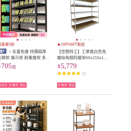
最高享5折
★100%MIT製造
✨全臺免運 特價超厚
【空間特工】工業風白色免
全鋼架 展示架 耐重層架 多
螺絲角鋼四層架60x210x150
功能置物架 貨架 通體立柱
(置物架/貨架/收納架/展示架/
705
5,779
起
鐵力士架 工業風層架 角鋼置
儲糧架/書櫃/公仔櫃)
(1)
物架 置物層架
跨店折
折價券
登記
折價券
登記