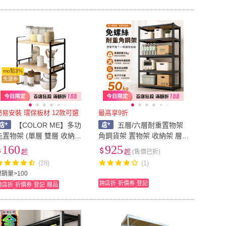
mo點3%
免運券
簡易安裝 環保板材 12款可選
最高享9折
【COLOR ME】多功
五層/六層耐重置物架
物架 (單層 雙層 收納架
角鋼貨架 置物架 收納架 層
桌上架 桌上收納 書桌置物架
架 鐵架 工業風層架 貨架 商
160
925
起
起
(售價已折)
電腦架 層架 簡約書架 置物
場貨架 倉庫架 書架 角鋼置
(28)
(1)
架 文具架 工業風)
物架
總銷量>100
跨店折
折價券
登記
跨店折
折價券
登記
贈品