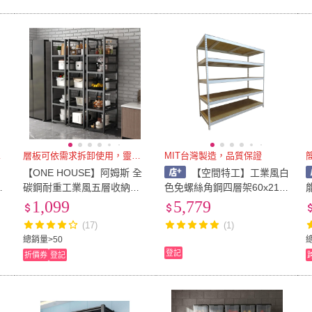
活空間
層板可依需求拆卸使用，靈活變化
MIT台灣製造，品質保證
【ONE HOUSE】阿姆斯 全
【空間特工】工業風白
手
碳鋼耐重工業風五層收納架_
色免螺絲角鋼四層架60x210
能置
工
39x46x170CM(書架 鞋架 收
x150置物架/貨架/收納架/展
1,099
5,779
)
納櫃 層架 電器架 廚房收納)
示架/儲糧架/書櫃/公仔櫃
(17)
(1)
總銷量>50
登記
折價券
登記