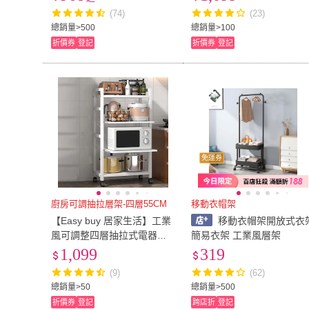
架/鐵架/層架
架 廚房置物架 隙縫架)
(74)
(23)
總銷量>500
總銷量>100
折價券
登記
折價券
登記
免運券
廚房可調抽拉層架-四層55CM
移動衣帽架
【Easy buy 居家生活】工業
移動衣帽架開放式衣
風可調整四層抽拉式電器架-
簡易衣架 工業風層架
55CM兩抽拉(電器收納架 四
1,099
319
層架 廚房置物架 隙縫架)
(9)
(62)
總銷量>50
總銷量>500
折價券
登記
跨店折
登記