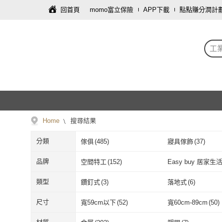
回首頁
momo富立保險
APP下載
點點賺分潤計
工
Home
搜尋結果
分類
傢俱
(
485
)
寢具傢飾
(
37
)
品牌
空間特工
(
152
)
Easy buy 居家生
空間特工
(
152
)
Easy buy 
RICHOME
(
9
)
Easy Life 家居館
(
類型
鑽釘式
(
3
)
落地式
(
6
)
RICHOME
(
9
)
Easy Life 
JOEKI
(
2
)
潮傢俬
(
2
)
鑽釘式
(
3
)
落地式
(
6
)
輕量桌
(
1
)
折合桌
(
1
)
尺寸
寬59cm以下
(
52
)
寬60cm-89cm
(
50
)
JOEKI
(
2
)
潮傢俬
(
2
)
ANDYMAY2
(
1
)
HOPMA
(
2
)
輕量桌
(
1
)
折合桌
(
1
)
寬59cm以下
(
52
)
寬60cm-89cm