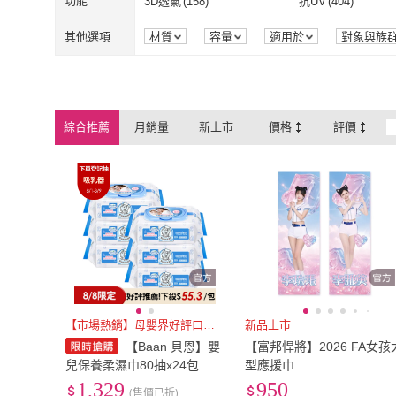
3L
(
57
)
XL
(
590
)
功能
3D透氣
(
158
)
抗UV
(
404
)
momo專案
(
1
)
驅塵氏
(
41
)
妙妙熊
(
42
)
Love To Dream
(
17
)
TRUU 童
(
8
)
伸縮桿
(
25
)
直立型
(
34
)
3L
(
57
)
XL
(
590
)
Free
(
845
)
寬59cm以下
(
1124
)
3D透氣
(
158
)
抗UV
(
404
)
快乾
(
571
)
消臭
(
119
)
其他選項
材質
容量
適用於
對象與族
組裝方式
品牌定位
包裝組合
Love To Dream
(
17
)
TRUU 童
(
8
)
MUJI 無印良品
(
37
)
絲花
(
10
)
Free
(
845
)
寬59cm以下
(
寬180cm以上
(
252
)
0cm~50cm
(
301
)
快乾
(
571
)
消臭
(
119
)
可水洗
(
745
)
防潑水
(
38
)
MUJI 無印良品
(
37
)
絲花
(
10
)
Cetaphil 舒特膚
(
1
)
Super Do 極度朵朵
寬180cm以上
(
252
)
0cm~50cm
(
3
91cm~100cm
(
181
)
101cm~110cm
(
13
可水洗
(
745
)
防潑水
(
38
)
保濕
(
117
)
洗護
(
144
)
綜合推薦
月銷量
新上市
價格
評價
Cetaphil 舒特膚
(
1
)
Super Do 
Roaze 柔仕
(
84
)
威拂
(
7
)
91cm~100cm
(
181
)
101cm~110c
14-16cm
(
28
)
17-19cm
(
33
)
保濕
(
117
)
洗護
(
144
)
透氣揹帶
(
37
)
收納
(
49
)
Roaze 柔仕
(
84
)
威拂
(
7
)
SuperWands
(
11
)
LOEWE 羅威
(
41
)
14-16cm
(
28
)
17-19cm
(
33
)
27腰(69公分)
(
27
)
28腰(71公分)
(
40
)
透氣揹帶
(
37
)
收納
(
49
)
SuperWands
(
11
)
LOEWE 羅威
27腰(69公分)
(
27
)
28腰(71公分)
(
小於60cm*90cm
(
45
)
小於140cm*200cm
小於60cm*90cm
(
45
)
小於140cm*2
50cm*75cm
(
59
)
單人3尺
(
75
)
50cm*75cm
(
59
)
單人3尺
(
75
)
【市場熱銷】母嬰界好評口碑推薦
新品上市
【Baan 貝恩】嬰
【富邦悍將】2026 FA女孩
兒保養柔濕巾80抽x24包
型應援巾
1,329
950
(售價已折)