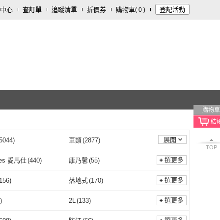
中心
查訂單
追蹤清單
折價券
購物車
登記活動
(
0
)
購物車
展開
5044
)
車類
(
2877
)
TOP
裝潢
(
1103
)
鞋/包/箱
(
649
)
選更多
mes 愛馬仕
(
440
)
康乃馨
(
55
)
食品/用品
(
186
)
文具樂器
(
137
)
Hermes 愛馬仕
(
440
)
康乃馨
(
55
)
nex 舒潔
(
81
)
L’Ange 棉之境
(
35
)
選更多
156
)
落地式
(
170
)
22
)
食品飲料
(
21
)
Kleenex 舒潔
(
81
)
L’Ange 棉之境
(
35
)
BABY 優生
(
245
)
日本桃雪
(
173
)
吸盤
(
156
)
落地式
(
170
)
113
)
110V
(
84
)
選更多
)
2L
(
133
)
器材
(
7
)
生鮮低溫食品
(
2
)
US BABY 優生
(
245
)
日本桃雪
(
173
)
克林
(
135
)
nac nac
(
55
)
手動
(
113
)
110V
(
84
)
L
(
921
)
2L
(
133
)