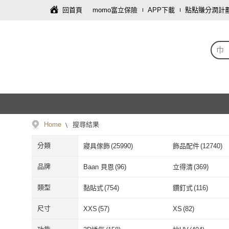
回首頁
momo富立保險
APP下載
點點賺分潤計
巾
Home
搜尋結果
分類
寢具傢飾
(
25990
)
飾品配件
(
12740
)
服裝內著
(
2613
)
寵物
(
1541
)
品牌
Baan 貝恩
(
96
)
立得清
(
369
)
個人清潔
(
576
)
戶外用品
(
250
)
Baan 貝恩
(
96
)
立得清
(
369
)
朵舒
(
29
)
mo select
(
17
)
類型
黏貼式
(
754
)
鑽釘式
(
116
)
圖書/影音
(
126
)
手機
(
98
)
朵舒
(
29
)
mo select
(
17
)
春風
(
54
)
CHANEL 香奈兒
(
3
黏貼式
(
754
)
鑽釘式
(
116
)
吊掛式
(
118
)
液態型
(
83
)
尺寸
XXS
(
57
)
XS
(
82
)
資訊電腦
(
15
)
旅遊行程/用品
(
13
)
春風
(
54
)
CHANEL 香
驅塵氏
(
41
)
妙妙熊
(
42
)
吊掛式
(
118
)
液態型
(
83
)
伸縮桿
(
25
)
直立型
(
34
)
XXS
(
57
)
XS
(
82
)