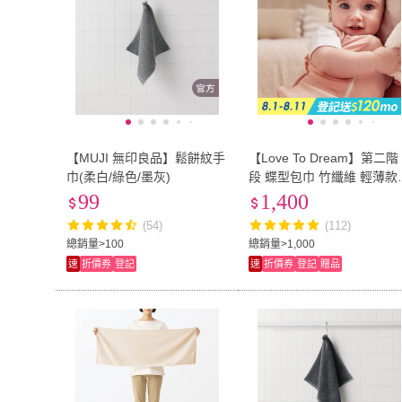
【MUJI 無印良品】鬆餅紋手
【Love To Dream】第二階
巾(柔白/綠色/墨灰)
段 蝶型包巾 竹纖維 輕薄款 
-9M(多款可選)
99
1,400
(54)
(112)
總銷量>100
總銷量>1,000
速
折價券
登記
速
折價券
登記
贈品