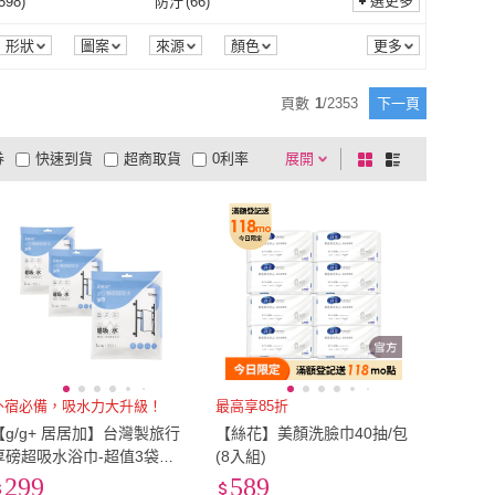
95
)
5XL
(
42
)
選更多
598
)
防汙
(
66
)
奈森克林
(
135
)
nac nac
(
55
)
51
)
COACH
(
133
)
4XL
(
95
)
5XL
(
42
)
cm-149cm
(
414
)
寬150cm-179cm
(
203
)
涼感
(
598
)
防汙
(
66
)
28
)
防風
(
161
)
形狀
圖案
來源
顏色
ITO
(
51
)
COACH
(
133
)
apa
(
17
)
FL 生活+
(
43
)
寬120cm-149cm
(
414
)
寬150cm-179cm
(
203
)
~80cm
(
364
)
81cm~90cm
(
236
)
防水
(
28
)
防風
(
161
)
134
)
止癢
(
54
)
頁數
1
/
2353
下一頁
hugpapa
(
17
)
FL 生活+
(
43
)
NAE
(
31
)
DAY&DAY
(
250
)
71cm~80cm
(
364
)
81cm~90cm
(
236
)
m~140cm
(
54
)
7-10cm
(
38
)
抗菌
(
134
)
止癢
(
54
)
48
)
腰凳可拆式
(
37
)
券
快速到貨
超商取貨
0利率
展開
棋
條
POGNAE
(
31
)
DAY&DAY
(
250
)
+ 居居加
(
21
)
無塵氏
(
37
)
131cm~140cm
(
54
)
7-10cm
(
38
)
7cm
(
390
)
28-30cm
(
182
)
除蟲
(
48
)
腰凳可拆式
(
37
)
品有量
有影片
電視購物
盤
列
到付款
超商付款
5
式
式
g/g+ 居居加
(
21
)
無塵氏
(
37
)
25-27cm
(
390
)
28-30cm
(
182
)
79公分)
(
29
)
32腰(81公分)
(
29
)
以上
1
及以上
31腰(79公分)
(
29
)
32腰(81公分)
(
29
)
加大/特大
(
26
)
43cm*63cm
(
38
)
雙人加大/特大
(
26
)
43cm*63cm
(
38
)
外宿必備，吸水力大升級！
最高享85折
【g/g+ 居居加】台灣製旅行
【絲花】美顏洗臉巾40抽/包
厚磅超吸水浴巾-超值3袋組
(8入組)
(拋棄式/免洗/速乾/戶外/出差/
299
589