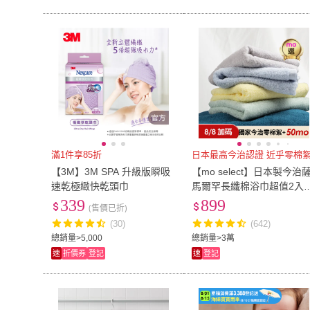
滿1件享85折
日本最高今治認證 近乎零棉
【3M】3M SPA 升級版瞬吸
【mo select】日本製今治
速乾極緻快乾頭巾
馬爾罕長纖棉浴巾超值2入
(獨家雙認證/近零棉絮/超吸
339
899
(售價已折)
水/親膚不掉毛/mo選)
(30)
(642)
總銷量>5,000
總銷量>3萬
速
折價券
登記
速
登記