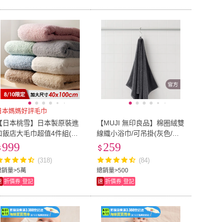
日本媽媽好評毛巾
【日本桃雪】日本製原裝進
【MUJI 無印良品】棉圈絨雙
口飯店大毛巾超值4件組(鈴
線織小浴巾/可吊掛(灰色/柔
木太太公司貨)
白/粉米/綠色/墨灰)
999
259
(318)
(84)
總銷量>5萬
總銷量>500
速
折價券
登記
速
折價券
登記