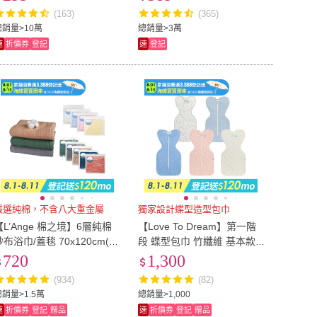
運動/美容)
(163)
(365)
總銷量>10萬
總銷量>3萬
速
折價券
登記
速
登記
嚴選純棉，不含八大重金屬
獨家設計蝶型造型包巾
【L’Ange 棉之境】6層純棉
【Love To Dream】第一階
紗布浴巾/蓋毯 70x120cm(多
段 蝶型包巾 竹纖維 基本款 0
款可選)
-6M(多款可選)
720
1,300
(934)
(82)
總銷量>1.5萬
總銷量>1,000
速
折價券
登記
贈品
速
折價券
登記
贈品