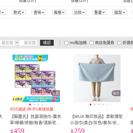
2XL
(
286
)
3XL
(
157
)
4XL
(
抗菌
(
237
)
保暖
(
257
)
涼感
(
Hoppi
(
17
)
TEMPO
(
18
)
Simba 小獅王辛巴
(
69
)
GATSBY
(
43
)
ITO
(
單點拐杖
(
55
)
平裝
(
53
)
2XL
(
286
)
3XL
(
157
)
寬60cm-89cm
(
268
)
寬90cm-119cm
(
121
)
寬120
抗菌
(
237
)
保暖
(
257
)
保暖
(
225
)
透氣
(
676
)
防水
(
群
款式
香味
風格
功效
重量
版型
認證
荷重
商品來源
季節
Simba 小獅王辛巴
(
69
)
GATSBY
(
43
)
3M
(
53
)
OKPOLO
(
94
)
hugp
1124
)
寬60cm-89cm
(
268
)
寬90cm-119cm
(
121
)
51cm~60cm
(
338
)
61cm~70cm
(
330
)
71cm
保暖
(
225
)
透氣
(
676
)
吸濕排汗
(
647
)
除臭
(
178
)
抗菌
(
3M
(
53
)
OKPOLO
(
94
)
(
11
)
RICO baby
(
73
)
NUK
(
31
)
POG
01
)
51cm~60cm
(
338
)
61cm~70cm
(
330
)
4
)
111cm~120cm
(
209
)
121cm~130cm
(
75
)
131c
吸濕排汗
(
647
)
除臭
(
178
)
芳香
(
68
)
驅蟲
(
51
)
除蟲
(
~
確認
mo點加碼
商店免運券
折價
極度朵朵
(
11
)
RICO baby
(
73
)
NUK
(
31
)
KONTEX
(
113
)
唐鑫
(
1
)
g/g
m
(
134
)
111cm~120cm
(
209
)
121cm~130cm
(
75
)
20-24cm
(
179
)
22-27cm
(
306
)
25-2
芳香
(
68
)
驅蟲
(
51
)
大家電安心配
大家電快配
商
低溫宅配
定期配/分次配
貨
KONTEX
(
113
)
唐鑫
(
1
)
20-24cm
(
179
)
22-27cm
(
306
)
29腰(74公分)
(
32
)
30腰(76公分)
(
38
)
31腰(
4
及以上
3
及以上
2
及
(
41
)
40
)
29腰(74公分)
(
32
)
30腰(76公分)
(
38
)
(
117
)
單人
(
67
)
雙人
(
38
)
雙人
00cm
(
117
)
單人
(
67
)
雙人
(
38
)
28cm以下
(
25
)
28cm以下
(
25
)
SGS測試 99.9%有效抗菌
大
【驅塵氏】抗菌濕拖巾-薰衣
【MUJI 無印良品】柔軟薄型
草/檸檬/茶樹/無香/清新皂香/
小浴巾(柔白/灰色/墨灰/米色/
木質麝香(12張/包-12包/箱
藍色)
459
259