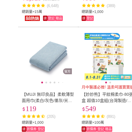
(6,648)
(389)
總銷量>15萬
總銷量>1,000
速
登記
贈品
速
登記
月中醫護必推! 溫柔呵護寶寶
【MUJI 無印良品】柔軟薄型
【妙妙熊】平紋棉柔巾-80張
面用巾(柔白/灰色/墨灰/米色/
盒 超值10盒組(台灣製造/新
藍色)
生禮/寶寶護理必備/乾濕兩
119
549
巾/月子中心推薦)
(205)
(891)
總銷量>1,000
總銷量>100萬
速
折價券
登記
速
折價券
登記
贈品