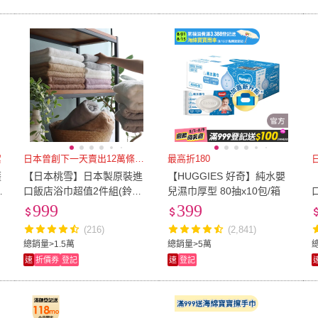
絮
日本曾創下一天賣出12萬條紀錄
最高折180
薩
【日本桃雪】日本製原裝進
【HUGGIES 好奇】純水嬰
組
口飯店浴巾超值2件組(鈴木
兒濕巾厚型 80抽x10包/箱
太太公司貨)
999
399
(216)
(2,841)
總銷量>1.5萬
總銷量>5萬
速
折價券
登記
速
登記