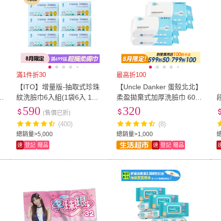
滿1件折30
最高折100
【ITO】增量版-抽取式珍珠
【Uncle Danker 蛋殼北北】
3
紋洗臉巾6入組(1袋6入 1入6
柔盈拋棄式加厚洗臉巾 60抽
6抽 共396抽)
４入(MIT 20cm*20cm、70g
590
320
(售價已折)
加厚珍珠紋、雙面2用)
(400)
(8)
總銷量>5,000
總銷量>1,000
總
速
登記
贈品
速
登記
贈品