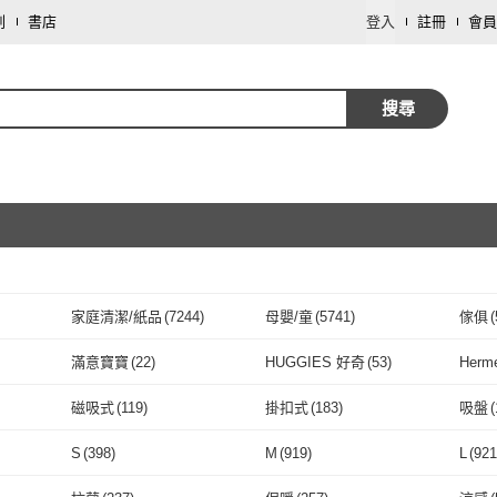
劃
書店
登入
註冊
會員
搜尋
家庭清潔/紙品
(
7244
)
母嬰/童
(
5741
)
傢俱
(
取消
運動用品/器材
(
1534
)
彩妝保養
(
1451
)
修繕
滿意寶寶
(
22
)
HUGGIES 好奇
(
53
)
Her
取消
家電
(
246
)
餐廚用品
(
205
)
保健
滿意寶寶
(
22
)
HUGGIES 好奇
(
53
)
富邦悍將
(
28
)
舒主金
(
17
)
Klee
磁吸式
(
119
)
掛扣式
(
183
)
吸盤
(
藝術開運/宗教
(
95
)
攝影器材
(
24
)
園藝
(
富邦悍將
(
28
)
舒主金
取消
(
17
)
6
)
MAY FLOWER 五月花
(
56
)
得意
(
25
)
US 
磁吸式
(
119
)
掛扣式
(
183
)
固體型
(
124
)
斜/直取式
(
145
)
手動
(
S
(
398
)
M
(
919
)
L
(
921
珠寶/貴金屬
(
10
)
數位內容
(
10
)
按摩
奈兒
(
36
)
MAY FLOWER 五月花
(
56
)
得意
(
25
)
Hoppi
(
17
)
TEMPO
(
18
)
奈森
固體型
(
124
)
斜/直取式
取消
(
145
)
單點拐杖
(
55
)
平裝
(
53
)
S
(
398
)
M
(
919
)