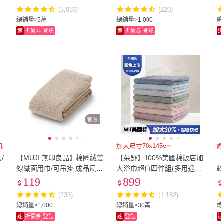
購)
(3,033)
(220)
總銷量>5萬
總銷量>1,000
速
折價券
登記
速
折價券
登記
肌
加大尺寸70x145cm
/
【MUJI 無印良品】棉圈絨雙
【朵舒】100%美國棉飯店加
線織面用巾/可吊掛 成品尺
大浴巾超值四件組(多用途掛
用
寸:W34×L85 cm(柔白/灰色/
環設計/mo選)
119
899
綠色/粉米色/墨黑色)
(233)
(1,182)
總銷量>1,000
總銷量>30萬
速
折價券
登記
速
登記