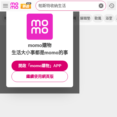
帕斯特收納生活
地墊
超吸水
防滑
厚絨毛
收納盒
透明
腳踏墊
歐風
浴室
momo購物
生活大小事都是momo的事
開啟「momo購物」APP
繼續使用網頁版