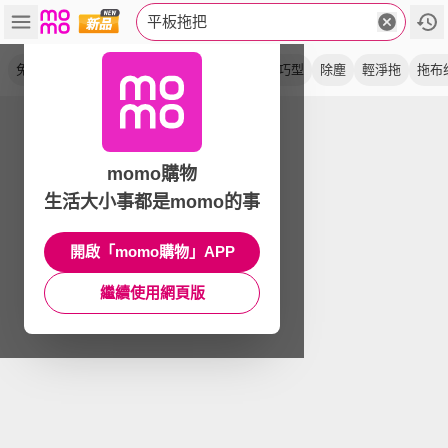
平板拖把
免手洗
刮水桶
超好夾
平拖
刮淨
輕巧型
除塵
輕淨拖
拖布
momo購物
生活大小事都是momo的事
開啟「momo購物」APP
繼續使用網頁版