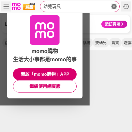
幼兒玩具
LEGO 樂高
造訪賣場
益智
聲光
早教
木製
彌月禮
手機
感統
嬰幼兒
寶寶
遊戲
momo購物
生活大小事都是momo的事
開啟「momo購物」APP
繼續使用網頁版