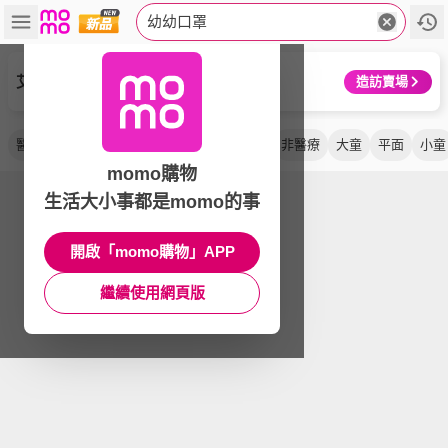
幼幼口罩
艾比百貨
造訪賣場
醫用
幼童
立體
兒童
高防護
中童
非醫療
大童
平面
小童
momo購物
生活大小事都是momo的事
開啟「momo購物」APP
繼續使用網頁版