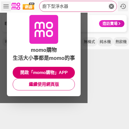
廚下型淨水器
EVERPURE 愛惠浦
造訪賣場
可生飲
淨水機
逆滲透
櫥下型
飲水機
無桶式
純水機
熱飲機
momo購物
生活大小事都是momo的事
開啟「momo購物」APP
繼續使用網頁版