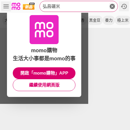
弘昌碾米
大力米
非糯性
黑糙米
香米
豆腐
釜香
黑金豆
養力
極上米
momo購物
生活大小事都是momo的事
開啟「momo購物」APP
繼續使用網頁版