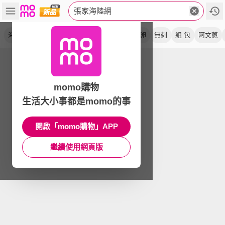
張家海陸網
海鮮
烤肉
柳葉魚
無土味
糯米腸
爆卵
無刺
組 包
阿文蔥
momo購物
生活大小事都是momo的事
開啟「momo購物」APP
繼續使用網頁版