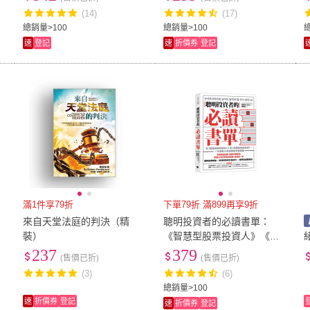
鐵灰色(手沖細口壺電手動磨
(搭配咖啡手沖細口壺電手動
(14)
(17)
豆機)
磨豆機)
總銷量>100
總銷量>100
速
登記
速
折價券
登記
滿1件享79折
下單79折 滿899再享9折
）
來自天堂法庭的判決（精
聰明投資者的必讀書單：
裝）
《智慧型股票投資人》《約
翰柏格談投資》汲取15本經
237
379
(售價已折)
(售價已折)
典投資書精華
(3)
(6)
總銷量>100
速
折價券
登記
速
折價券
登記