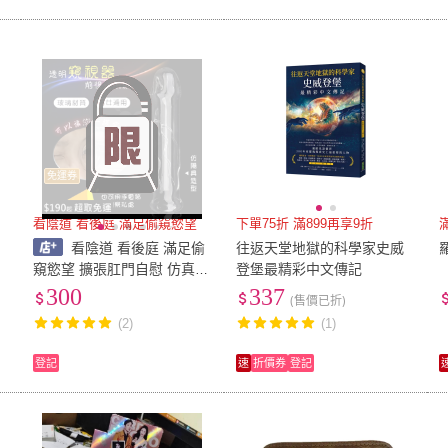
免運券
看陰道 看後庭 滿足偷窺慾望
下單75折 滿899再享9折
看陰道 看後庭 滿足偷
往返天堂地獄的科學家史威
窺慾望 擴張肛門自慰 仿真陽
登堡最精彩中文傳記
具造型中空透明玻璃棒 SM x
300
337
(售價已折)
不磨損 x不生鏽 x不掉色 男
(2)
(1)
女情趣用品
登記
速
折價券
登記