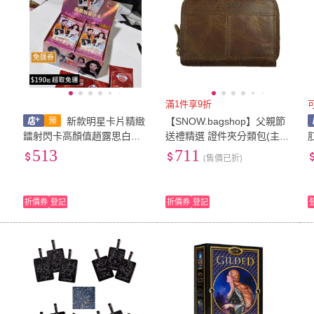
免運券
滿1件享9折
節
新款明星卡片精緻
【SNOW.bagshop】父親節
口
鐳射閃卡高顏值趙露思白鹿
送禮精選 證件夾分類包(主袋
輕
張元英精美小賣部熱賣
內12張PVC透明中性款100%
513
711
(售價已折)
進口牛皮革U型拉鍊
折價券
登記
折價券
登記