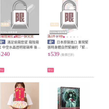
免運券
免運券
可窺陰窺肛 讓您一探究竟
滿1件享9折
滿足偷窺慾望 窺陰窺
日本原裝進口 重現緊
肛 中空水晶透明玻璃棒 後庭
張時身體自然緊繃的「緊緻
擴張快感肛塞 底部戴堵 可注
感」透明粉紅色三重波浪/螺
240
539
(售價已折)
入冰水/溫水 SM 情趣用品
旋褶皺內部結構自慰器 自慰
套 男性情趣用品
登記
登記