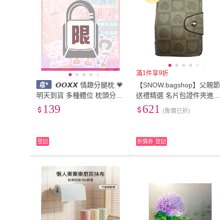
滿1件享9折
𝙊𝙊𝙓𝙓 情趣分腿枕 💗
【SNOW.bagshop】父親
明天到貨 多種體位 枕頭分腿
送禮精選 名片包證件夾進
帶 分腿器 床上sm 情趣精品
專櫃(進口防水包 防刮皮革
139
621
(售價已折)
張腿帶 SM 綑綁束縛 強制開
便易攜帶12張PVC透明夾)
腿器
登記
折價券
登記