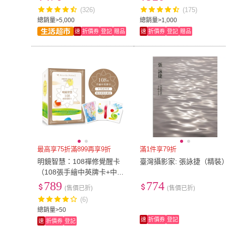
抗菌率99.9%)
抗菌率99.9%)
(326)
(175)
總銷量>5,000
總銷量>1,000
速
折價券
登記
贈品
速
折價券
登記
贈品
最高享75折滿899再享9折
滿1件享79折
明鏡智慧：108禪修覺醒卡
臺灣攝影家: 張詠捷（精裝
（108張手繪中英牌卡+中英
說明頁+精美硬殼收藏盒）
789
774
(售價已折)
(售價已折)
(6)
總銷量>50
速
折價券
登記
速
折價券
登記