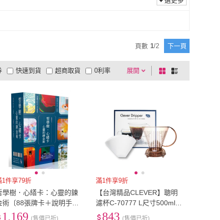
選更多
頁數
1
/
2
下一頁
券
快速到貨
超商取貨
0利率
展開
棋
條
品有量
有影片
電視購物
盤
列
到付款
超商付款
5
式
式
以上
1
及以上
滿1件享79折
滿1件享9折
哲學樹．心繕卡：心靈的鍊
【台灣精品CLEVER】聰明
金術〔88張牌卡＋說明手冊
濾杯C-70777 L尺寸500ml
＋精裝磁扣書盒〕〔遍路學
+贈專用咖啡濾紙100張-透明
1,169
843
(售價已折)
(售價已折)