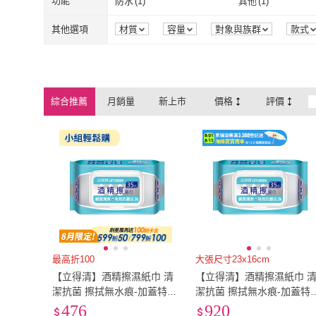
功能
防水
(
1
)
其他
(
1
)
SNOW.bagshop
(
4
)
防水
(
1
)
其他
(
1
)
其他選項
材質
容量
對象與族群
款式
綜合推薦
月銷量
新上市
價格
評價
最高折100
大張尺寸23x16cm
【立得清】酒精擦濕紙巾 清
【立得清】酒精擦濕紙巾 
潔抗菌 擦拭無水痕-加蓋特大
潔抗菌 擦拭無水痕-加蓋特
張(35抽x12包 檢驗證明有效
張(35抽x24包 檢驗證明有效
476
920