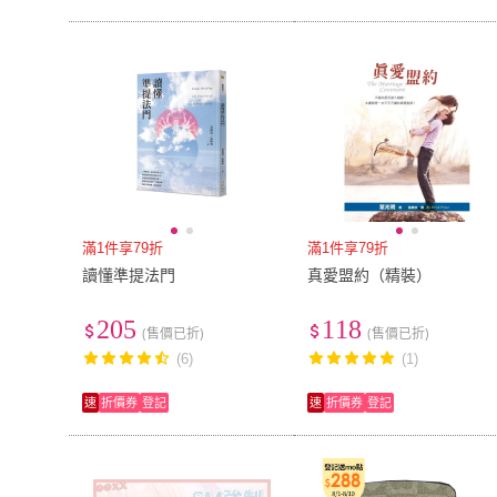
滿1件享79折
滿1件享79折
讀懂準提法門
真愛盟約（精裝）
205
118
(售價已折)
(售價已折)
(6)
(1)
速
折價券
登記
速
折價券
登記