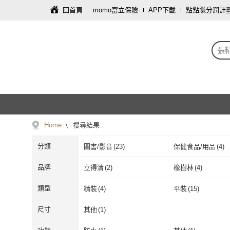
回首頁
momo富立保險
APP下載
點點賺分潤計
張
Home
搜尋結果
分類
圖書/影音
(
23
)
保健食品/用品
(
4
)
飾品配件
(
1
)
車類
(
1
)
品牌
立得清
(
2
)
橡樹林
(
4
)
立得清
(
2
)
橡樹林
(
4
)
三民
(
1
)
柿子文化
(
1
)
類型
精裝
(
4
)
平裝
(
15
)
三民
(
1
)
柿子文化
(
1
)
橄欖出版
(
1
)
樂金文化
(
1
)
精裝
(
4
)
平裝
(
15
)
尺寸
其他
(
1
)
橄欖出版
(
1
)
樂金文化
(
1
)
SNOW.bagshop
(
4
)
其他
(
1
)