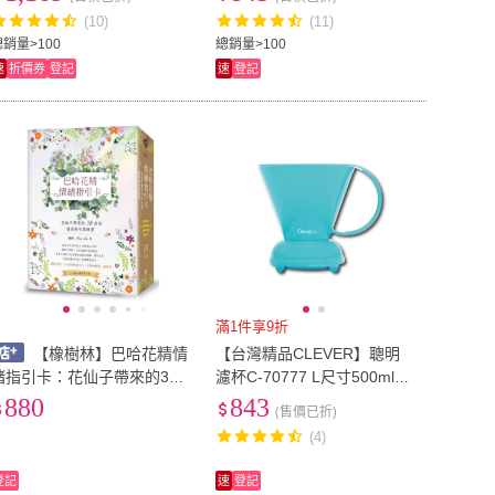
堂〕
咖啡色(搭配手沖壺電手動磨
(10)
(11)
豆機)
總銷量>100
總銷量>100
速
折價券
登記
速
登記
滿1件享9折
【橡樹林】巴哈花精情
【台灣精品CLEVER】聰明
緒指引卡：花仙子帶來的38
濾杯C-70777 L尺寸500ml
封信，個別指引與練習（精
+贈專用咖啡濾紙100張-奶油
880
843
(售價已折)
裝書盒+38張花精指引卡+卡
藍色(手沖細口壺電手動磨豆
(4)
牌收藏袋+說明書）【左西】
機)
登記
速
登記