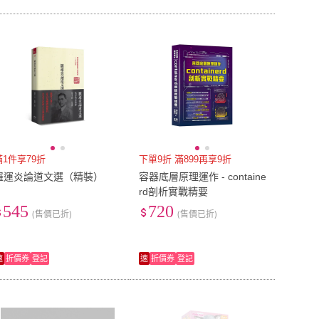
滿1件享79折
下單9折 滿899再享9折
羅運炎論道文選（精裝）
容器底層原理運作 - containe
rd剖析實戰精要
545
720
(售價已折)
(售價已折)
速
折價券
登記
速
折價券
登記