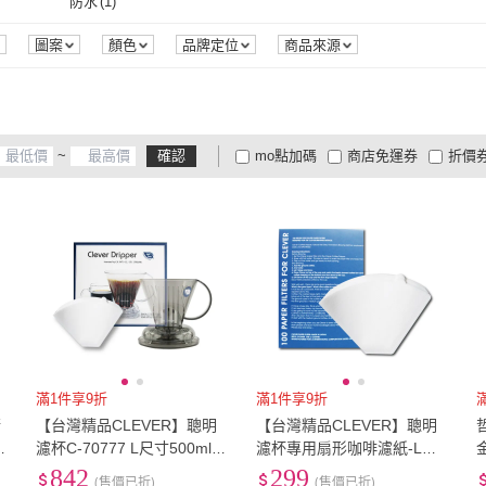
防水
(
1
)
署
防水
(
1
)
圖案
顏色
品牌定位
商品來源
~
確認
mo點加碼
商店免運券
折價
大家電安心配
大家電快配
商
低溫宅配
定期配/分次配
貨
4
及以上
3
及以上
2
及
滿1件享9折
滿1件享9折
清
【台灣精品CLEVER】聰明
【台灣精品CLEVER】聰明
大
濾杯C-70777 L尺寸500ml
濾杯專用扇形咖啡濾紙-L尺
+贈專用咖啡濾紙100張-透明
寸100張／盒 型號CCD#4B
842
299
(售價已折)
(售價已折)