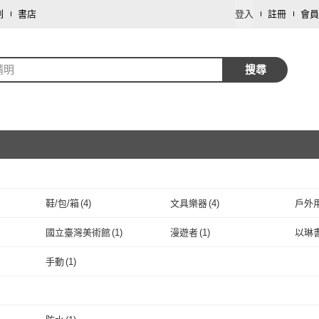
劃
書店
登入
註冊
會員
精明
搜尋
鞋/包/箱
(
4
)
文具樂器
(
4
)
戶外
取消
園藝
(
1
)
國立臺灣美術館
(
1
)
漫遊者
(
1
)
以琳
取消
國立臺灣美術館
(
1
)
漫遊者
(
1
)
時報文化
(
1
)
瑞昇
(
1
)
天空
手動
(
1
)
時報文化
(
1
)
瑞昇
取消
(
1
)
深智數位
(
1
)
教育部國民及學前教育署
(
2
)
法鼓
手動
(
1
)
深智數位
(
1
)
教育部國民及學前教育
(
2
)
取消