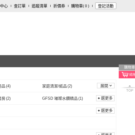
中心
查訂單
追蹤清單
折價券
購物車
登記活動
(
0
)
購物車
展開
用品
(
4
)
家庭清潔/紙品
(
2
)
TOP
選更多
書房
(
2
)
GFSD 璀璨水鑽精品
(
1
)
以琳書房
(
2
)
GFSD 璀璨水鑽精品
(
1
)
數位
(
1
)
大寫出版
(
1
)
選更多
天空數位
(
1
)
大寫出版
(
1
)
文化
(
1
)
CLEAN 克林
(
1
)
法鼓文化
(
1
)
CLEAN 克林
(
1
)