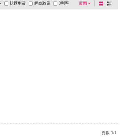
券
快速到貨
超商取貨
0利率
展開
棋
條
品有量
有影片
電視購物
盤
列
到付款
超商付款
5
式
式
以上
1
及以上
頁數
1
/
1