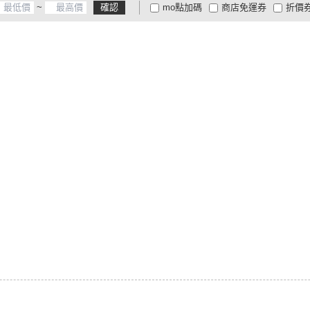
~
確認
mo點加碼
商店免運券
折價
大家電安心配
大家電快配
商
低溫宅配
定期配/分次配
貨
4
及以上
3
及以上
2
及