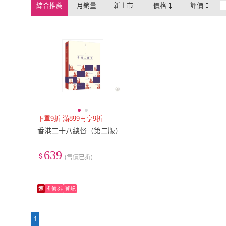
綜合推薦
月銷量
新上市
價格
評價
下單9折 滿899再享9折
香港二十八總督（第二版）
639
(售價已折)
速
折價券
登記
1