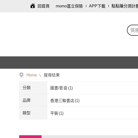
回首頁
momo富立保險
APP下載
點點賺分潤計
張
Home
搜尋結果
分類
圖書/影音
(
1
)
品牌
香港三聯書店
(
1
)
香港三聯書店
(
1
)
類型
平裝
(
1
)
平裝
(
1
)