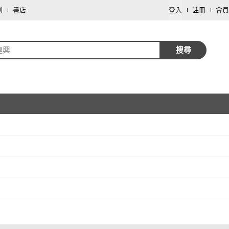
劃
書店
登入
註冊
會員
連興
搜尋
取消
取消