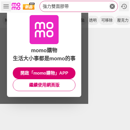
強力雙面膠帶
無痕
超強力
萬黏布
網格
布膠帶
超黏
透明
可移除
壓克力
momo購物
生活大小事都是momo的事
開啟「momo購物」APP
繼續使用網頁版