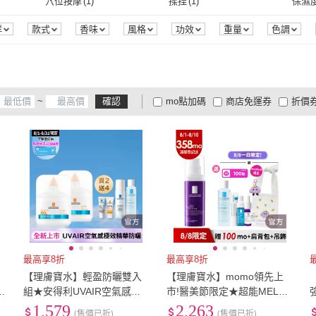
24吋
(
1
)
穴位按摩
(
1
)
揉捏
(
1
)
保濕
MEDITHERAPY
(
257
)
M.A.C
(
225
)
)
KOSE 高絲
(
108
)
NIVEA 妮維雅
(
244
)
牛爾
加熱型
(
22
)
擴散式
(
244
)
一般插頭式
(
7
)
電池式
(
8
)
充電
24吋
(
1
)
穴位按摩
(
1
)
揉捏
(
1
)
群
款式
香味
風格
功效
重量
色調
濃度
商品來源
士
(
46
)
KOSE 高絲
(
108
)
NIVEA 妮維雅
(
244
)
Kanebo 佳麗寶
(
233
)
PONY EFFECT
(
51
)
YUK
一般插頭式
(
7
)
電池式
(
8
)
蠟燭剪
(
22
)
蠟燭蓋
(
9
)
薰燭
Kanebo 佳麗寶
(
233
)
PONY EFFECT
(
51
)
(
191
)
MUJI 無印良品
(
275
)
伊麗莎白雅頓
(
174
)
COS
蠟燭剪
(
22
)
蠟燭蓋
(
9
)
噴霧
(
3
)
液態
(
3
)
5V
(
3
)
珂
~
確認
mo點加碼
商店免運券
折價
洋拉娜
(
191
)
MUJI 無印良品
(
275
)
伊麗莎白雅頓
(
174
)
Vaseline 凡士林
(
160
)
L’Occitane 歐舒丹
(
99
)
ELI
噴霧
(
3
)
液態
(
3
)
抽象畫
(
3
)
掛袋
(
1
)
噴霧
(
大家電安心配
大家電快配
商
低溫宅配
定期配/分次配
貨
Vaseline 凡士林
(
160
)
L’Occitane 歐舒丹
(
99
)
抽象畫
(
3
)
掛袋
(
1
)
冷氣孔式
(
1
)
配件
(
1
)
4
及以上
3
及以上
2
及
22
)
冷氣孔式
(
1
)
配件
(
1
)
最高享8折
最高享8折
高
【理膚寶水】輕盈防曬雙入
【理膚寶水】momo領先上
入
組★安得利UVAIR空氣感極
市!醫美節限定★超能MELA
效精華防曬 50ml 二入組(輕
PRO 美白抗老夏季禮盒(ME
1,579
2,263
(售價已折)
(售價已折)