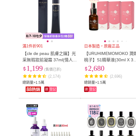
滿1件折901
日本製造，原廠正品
【cle de peau 肌膚之鑰】光
【URUHIMEMOMOKO 潤
采無瑕妝前凝霜 37ml(情人
桃子】S1精華液(30ml X 3
節禮物/七夕禮物)
瓶裝 10%菸鹼醯胺、積雪草
1,199
2,680
(售價已折)
(2,174)
(2,696)
總銷量>1.5萬
總銷量>1.5萬
速
登記
速
登記