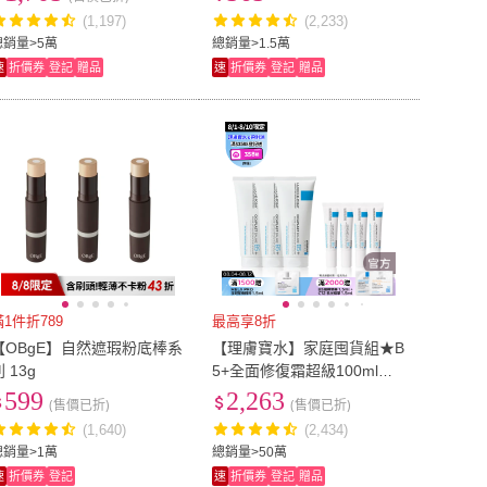
拉色鏈)
(1,197)
(2,233)
總銷量>5萬
總銷量>1.5萬
速
折價券
登記
贈品
速
折價券
登記
贈品
滿1件折789
最高享8折
【OBgE】自然遮瑕粉底棒系
【理膚寶水】家庭囤貨組★B
 13g
5+全面修復霜超級100ml三
入重量版 年度限定組B
599
2,263
(售價已折)
(售價已折)
(1,640)
(2,434)
總銷量>1萬
總銷量>50萬
速
折價券
登記
速
折價券
登記
贈品