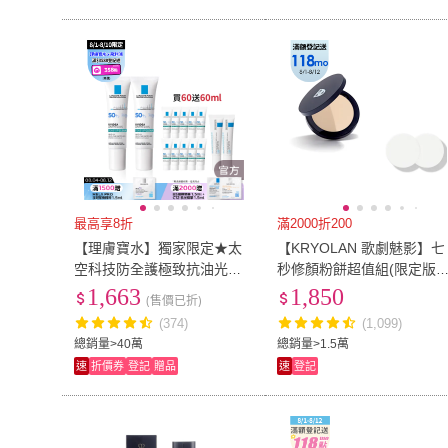
最高享8折
滿2000折200
【理膚寶水】獨家限定★太
【KRYOLAN 歌劇魅影】七
空科技防全護極致抗油光防
秒修顏粉餅超值組(限定版
曬亮白乳 30ml買60送60_G
一般版混合詳見規格)
1,663
1,850
(售價已折)
(清爽防曬)
(374)
(1,099)
總銷量>40萬
總銷量>1.5萬
速
折價券
登記
贈品
速
登記