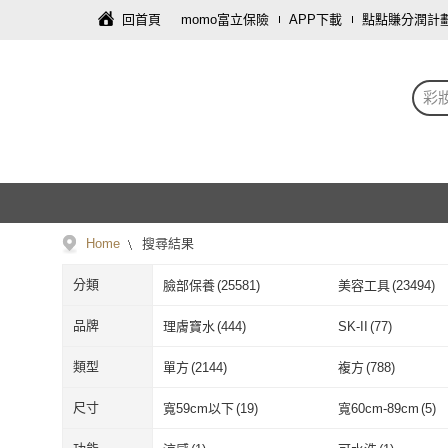
回首頁
momo富立保險
APP下載
點點賺分潤計
彩
Home
搜尋結果
分類
臉部保養
(
25581
)
美容工具
(
23494
)
防曬
(
2691
)
男仕保養
(
226
)
品牌
理膚寶水
(
444
)
SK-II
(
77
)
理膚寶水
(
444
)
SK-II
(
77
)
Kiehl’s 契爾氏
(
75
)
OLAY 歐蕾
(
54
)
類型
單方
(
2144
)
複方
(
788
)
Kiehl’s 契爾氏
(
75
)
OLAY 歐蕾
(
5
Bonnie House 植享家
(
133
)
SHISEIDO 資生
單方
(
2144
)
複方
(
788
)
生物纖維
(
108
)
圓梳
(
180
)
尺寸
寬59cm以下
(
19
)
寬60cm-89cm
(
5
)
櫃
Bonnie House 植享家
(
133
)
SHISEIDO
Kao 花王
(
48
)
OBgE
(
259
)
生物纖維
(
108
)
圓梳
(
180
)
指甲貼片
(
495
)
氣壓式
(
59
)
寬59cm以下
(
19
)
寬60cm-89cm