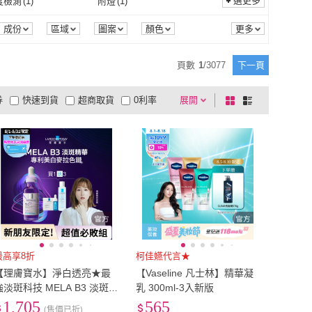
選更多
度檢測
(
1
)
附燈
(
1
)
雅
AHC
(
108
)
Diptyque
(
42
)
京城之霜
(
116
)
Hermes 愛馬仕
(
81
)
一般
(
196
)
無毒
(
27
)
式
(
141
)
氣動式
(
1
)
保濕度檢測
(
1
)
附燈
(
1
)
成份
區域
圖案
顏色
牛爾京城之霜
(
116
)
Hermes 愛馬仕
(
81
)
INOUE 雪之上
(
11
)
NARS
(
124
)
充電式
(
141
)
氣動式
(
1
)
燈
(
14
)
旋轉燭罩
(
3
)
頁數
1
/
3077
下一頁
YUKINOUE 雪之上
(
11
)
NARS
(
124
)
ME DECORTE 黛
(
103
)
Suntory 三得利
(
31
)
薰燭燈
(
14
)
旋轉燭罩
(
3
)
凝膠
(
1
)
券
快速到貨
超商取貨
0利率
展開
棋
條
COSME DECORTE
(
103
)
Suntory 三得利
(
31
)
XIR 怡麗絲爾
(
41
)
AMIINO 安美諾
(
48
)
5V
(
3
)
凝膠
(
1
)
1
)
無老師加持
(
2
)
品有量
有影片
電視購物
盤
列
黛珂
到付款
超商付款
5
式
式
ELIXIR 怡麗絲爾
(
41
)
AMIINO 安美諾
(
48
)
噴霧
(
1
)
無老師加持
(
2
)
以上
1
及以上
最高享8折
柯佳嬿代言★
【理膚寶水】淨白透亮★最
【Vaseline 凡士林】精華凝
強淡斑科技 MELA B3 淡斑淨
乳 300ml-3入新版
亮精華 30ml(美白/精華液/麥
1,705
565
(售價已折)