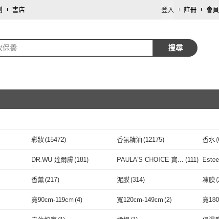
劃
書店
登入
註冊
會員
妝保養
搜尋
彩妝
(
15472
)
香氛精油
(
12175
)
香水
(
取消
DR.WU 達爾膚
(
181
)
PAULA'S CHOICE 寶拉
(
111
)
Este
珍選
取消
DR.WU 達爾膚
(
181
)
PAULA'S CHOICE 寶
(
111
)
LANCOME 蘭蔻
(
40
)
ANESSA 安耐曬
(
39
)
Ceta
香薰
(
217
)
泥膜
(
314
)
凍膜
(
拉珍選
4
)
LANCOME 蘭蔻
(
40
)
ANESSA 安耐曬
取消
(
39
)
堂國際
(
88
)
Skin Ceuticals 修麗可
(
86
)
MIRAE 未來美
(
86
)
L’OR
香薰
(
217
)
泥膜
(
314
)
扁梳
(
205
)
氣墊梳
(
670
)
其他
(
寬90cm-119cm
(
4
)
寬120cm-149cm
(
2
)
寬18
雅
 資生堂國際
(
88
)
Skin Ceuticals 修麗可
(
86
)
MIRAE 未來美
(
86
)
MEDITHERAPY
(
257
)
M.A.C
(
225
)
AHC
(
扁梳
(
205
)
氣墊梳
取消
(
670
)
加熱型
(
22
)
擴散式
(
244
)
一般
(
(
5
)
寬90cm-119cm
(
4
)
寬120cm-149cm
(
2
)