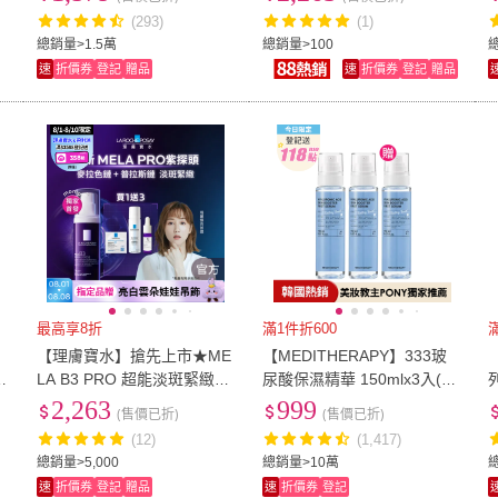
盈防曬/SPF50+ PA++++)
LA B3 PRO超能淡斑緊緻精
(293)
(1)
粹 40ml)
總銷量>1.5萬
總銷量>100
速
折價券
登記
贈品
速
折價券
登記
贈品
最高享8折
滿1件折600
【理膚寶水】搶先上市★ME
【MEDITHERAPY】333玻
6
LA B3 PRO 超能淡斑緊緻精
尿酸保濕精華 150mlx3入(Po
列
)
粹 40ml(精華/美白/抗老)
ny推薦/保濕/潤澤/全身可用/
2,263
999
(售價已折)
(售價已折)
原廠公司貨)
(12)
(1,417)
總銷量>5,000
總銷量>10萬
速
折價券
登記
贈品
速
折價券
登記