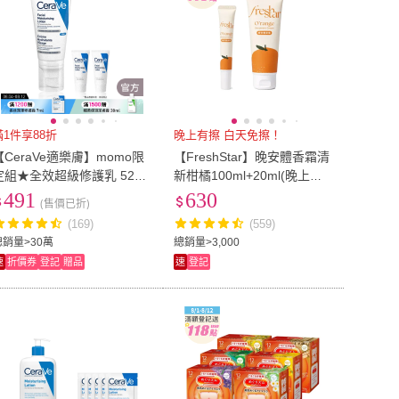
滿1件享88折
晚上有擦 白天免擦！
【CeraVe適樂膚】momo限
【FreshStar】晚安體香霜清
定組★全效超級修護乳 52ml
新柑橘100ml+20ml(晚上有
_C(保濕修復)
擦 白天免擦！)
491
630
(售價已折)
(169)
(559)
總銷量>30萬
總銷量>3,000
速
折價券
登記
贈品
速
登記