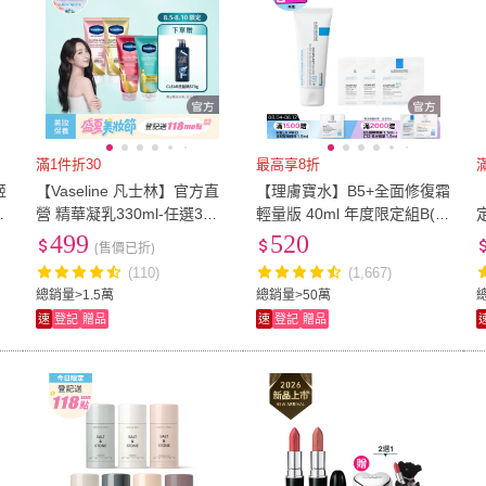
滿1件折30
最高享8折
姬
【Vaseline 凡士林】官方直
【理膚寶水】B5+全面修復霜
入
營 精華凝乳330ml-任選3入
輕量版 40ml 年度限定組B(萬
)
身體乳液(舊版出清)
用修復)
499
520
(售價已折)
(110)
(1,667)
總銷量>1.5萬
總銷量>50萬
速
登記
贈品
速
登記
贈品