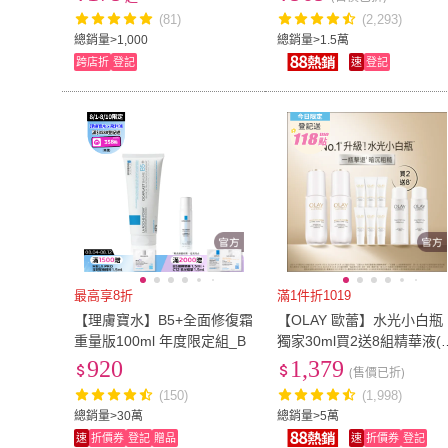
酸化妝水 果酸水 調色液
(81)
(2,293)
總銷量>1,000
總銷量>1.5萬
跨店折
登記
速
登記
最高享8折
滿1件折1019
【理膚寶水】B5+全面修復霜
【OLAY 歐蕾】水光小白瓶
重量版100ml 年度限定組_B
獨家30ml買2送8組精華液(
mlx6+化妝水/精華水50mlx2
920
1,379
(售價已折)
(150)
(1,998)
總銷量>30萬
總銷量>5萬
速
折價券
登記
贈品
速
折價券
登記