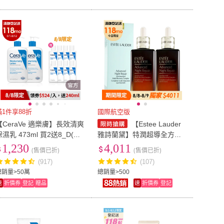
滿1件享88折
國際航空版
【CeraVe 適樂膚】長效清爽
【Estee Lauder
保濕乳 473ml 買2送8_D(臉
雅詩蘭黛】特潤超導全方位
部身體乳液)
修護露100ml送100ml(加大
1,230
4,011
(售價已折)
(售價已折)
版/國際航空版)
(917)
(107)
總銷量>50萬
總銷量>500
速
折價券
登記
贈品
速
折價券
登記