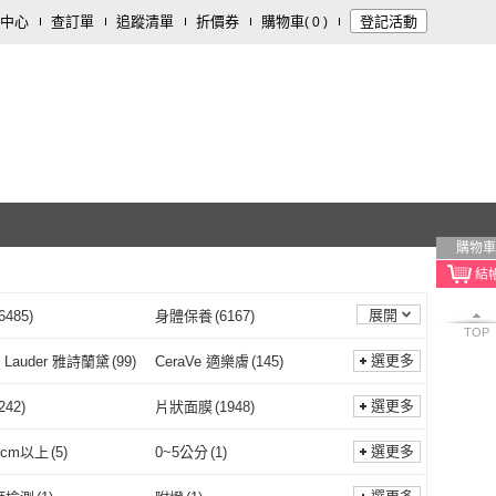
中心
查訂單
追蹤清單
折價券
購物車
登記活動
(
0
)
購物車
展開
6485
)
身體保養
(
6167
)
TOP
選更多
e Lauder 雅詩蘭黛
(
99
)
CeraVe 適樂膚
(
145
)
Estee Lauder 雅詩蘭黛
(
99
)
CeraVe 適樂膚
(
145
)
phil 舒特膚
(
84
)
Jo Malone
(
54
)
選更多
242
)
片狀面膜
(
1948
)
Cetaphil 舒特膚
(
84
)
Jo Malone
(
54
)
EAL Paris 巴黎萊
(
97
)
Avene 雅漾
(
167
)
凍膜
(
242
)
片狀面膜
(
1948
)
759
)
指甲貼紙
(
46
)
選更多
0cm以上
(
5
)
0~5公分
(
1
)
L’OREAL Paris 巴黎萊
(
97
)
Avene 雅漾
(
167
)
108
)
Diptyque
(
42
)
其他
(
759
)
指甲貼紙
(
46
)
196
)
無毒
(
27
)
寬180cm以上
(
5
)
0~5公分
(
1
)