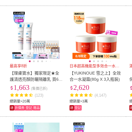
最高享8折
日本超高機能型多效合一水凝霜
【理膚寶水】獨家限定★全
【YUKINOUE 雪之上】全效
與
護清透亮顏防曬隔離乳 買60
合一水凝霜(80g X 3入瓶裝)
送60超值組_D(新瑰蜜霜/美
1,663
2,620
(售價已折)
肌防曬)
(123)
(4,147)
總銷量>20萬
總銷量>3萬
速
折價券
登記
贈品
速
登記