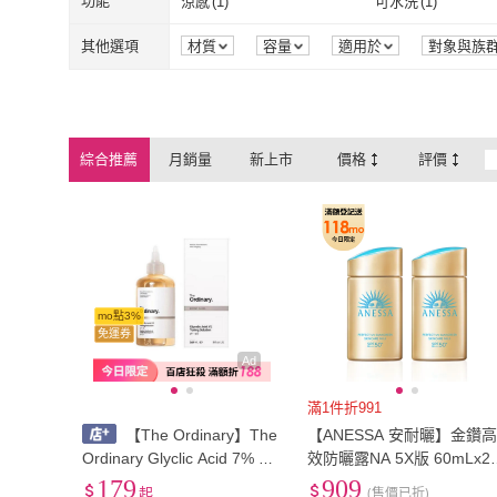
26~35公分
(
1
)
19吋以下
(
1
)
功能
涼感
(
1
)
可水洗
(
1
)
櫃
Kao 花王
(
48
)
OBgE
(
259
)
Bobbi Brown 芭比波朗
(
142
)
Dr. May 美博士
(
46
指甲貼片
(
495
)
氣壓式
(
59
)
類光療
(
21
)
USB
(
68
)
26~35公分
(
1
)
19吋以下
(
1
)
涼感
(
1
)
可水洗
(
1
)
其他選項
材質
容量
適用於
對象與族
組裝方式
品牌定位
包裝組合
Bobbi Brown 芭比波
(
142
)
Dr. May 美博
CLARINS 克蘭詩
(
75
)
YSL
(
119
)
類光療
(
21
)
USB
(
68
)
瓦斯
(
1
)
無
(
8
)
朗
CLARINS 克蘭詩
(
75
)
YSL
(
119
)
Shu uemura 植村秀
(
167
)
LA MER 海洋拉娜
瓦斯
(
1
)
無
(
8
)
蠟燭檯
(
54
)
融蠟燈
(
123
)
綜合推薦
月銷量
新上市
價格
評價
Shu uemura 植村秀
(
167
)
LA MER 海
OZIO 歐姬兒
(
47
)
台酒生技
(
37
)
蠟燭檯
(
54
)
融蠟燈
(
123
)
液體
(
1
)
精油
(
1
)
OZIO 歐姬兒
(
47
)
台酒生技
(
37
)
Aesop
(
37
)
NIUER 牛爾
(
22
)
液體
(
1
)
精油
(
1
)
LED燈泡
(
1
)
料理剪刀
(
1
)
Aesop
(
37
)
NIUER 牛爾
(
LED燈泡
(
1
)
料理剪刀
(
1
)
mo點3%
免運券
Ad
滿1件折991
【The Ordinary】The
【ANESSA 安耐曬】金鑽
Ordinary Glyclic Acid 7% 甘
效防曬露NA 5X版 60mLx2
醇酸爽膚水 果酸爽膚水 乙醇
組(情人節禮物/父親節禮物)
179
909
起
(售價已折)